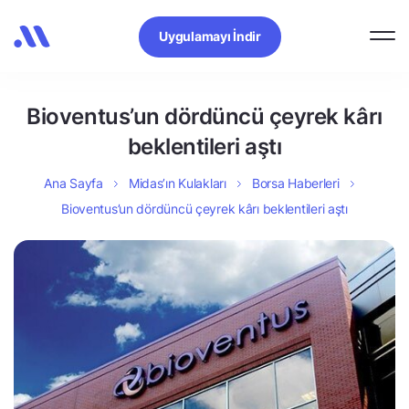
Uygulamayı İndir
Bioventus’un dördüncü çeyrek kârı
beklentileri aştı
Ana Sayfa
Midas’ın Kulakları
Borsa Haberleri
Bioventus’un dördüncü çeyrek kârı beklentileri aştı