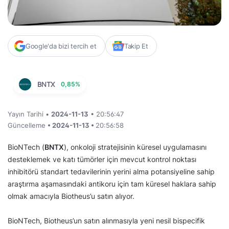
Google'da bizi tercih et
Takip Et
BNTX
0,85%
Yayın Tarihi •
2024-11-13
• 20:56:47
Güncelleme
• 2024-11-13 •
20:56:58
BioNTech (
BNTX
), onkoloji stratejisinin küresel uygulamasını
desteklemek ve katı tümörler için mevcut kontrol noktası
inhibitörü standart tedavilerinin yerini alma potansiyeline sahip
araştırma aşamasındaki antikoru için tam küresel haklara sahip
olmak amacıyla Biotheus’u satın alıyor.
BioNTech, Biotheus’un satın alınmasıyla yeni nesil bispecifik