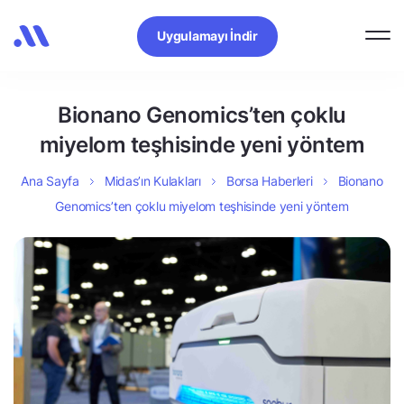
Uygulamayı İndir
Bionano Genomics’ten çoklu
miyelom teşhisinde yeni yöntem
Ana Sayfa
Midas’ın Kulakları
Borsa Haberleri
Bionano
Genomics’ten çoklu miyelom teşhisinde yeni yöntem