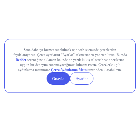
Ral Yatırım Holding (RALYH)
Europower Enerji ve Otomasyon (EUPWR)
Kardemir Karabük Demir Çelik Sanayi ve Ticaret (KRDMD)
Aksa Akrilik Kimya Sanayii (AKSA)
Teknik Analiz Nedir?