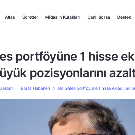
Atlas
Ücretler
Midas’ın Kulakları
Canlı Borsa
Destek
tes portföyüne 1 hisse ek
üyük pozisyonlarını azalt
lakları
Borsa Haberleri
Bill Gates portföyüne 1 hisse ekledi, en b