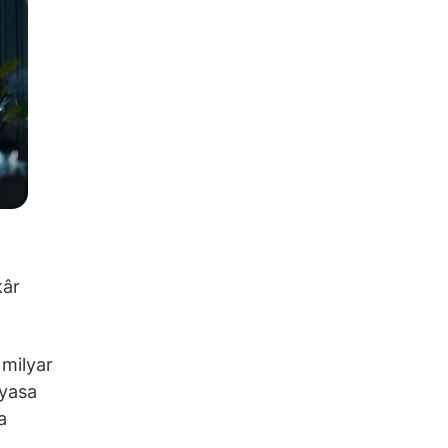
kâr
 milyar
iyasa
a