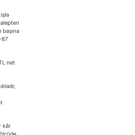
ışla
talepten
se başına
5-87
 TL net
ıkladı;
st
r kâr
 ölçüde