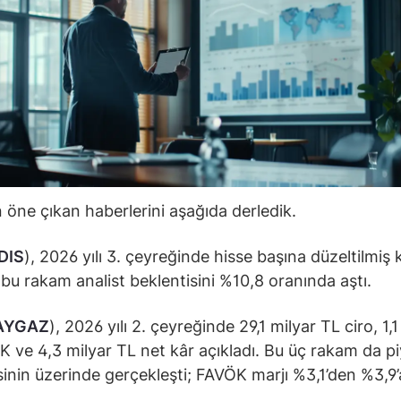
öne çıkan haberlerini aşağıda derledik.
DIS
), 2026 yılı 3. çeyreğinde hisse başına düzeltilmiş 
; bu rakam analist beklentisini %10,8 oranında aştı.
AYGAZ
), 2026 yılı 2. çeyreğinde 29,1 milyar TL ciro, 1,1
 ve 4,3 milyar TL net kâr açıkladı. Bu üç rakam da p
sinin üzerinde gerçekleşti; FAVÖK marjı %3,1’den %3,9’
.