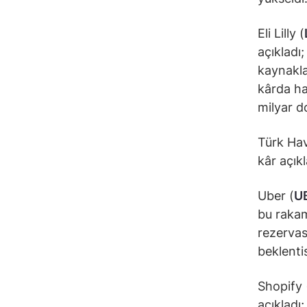
Eli Lilly (
açıkladı;
kaynaklan
kârda ha
milyar do
Türk Hav
kâr açıkl
Uber (
U
bu rakam 
rezervas
beklentis
Shopify 
açıkladı