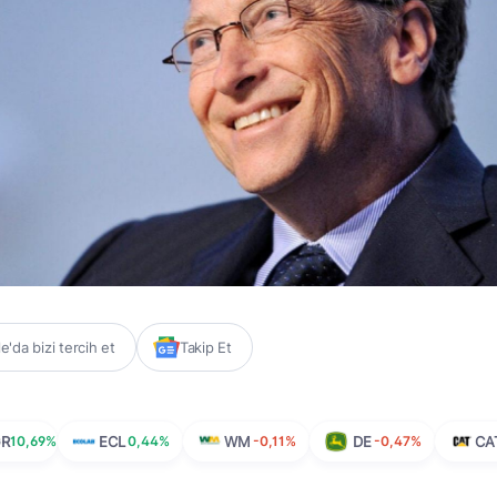
'da bizi tercih et
Takip Et
GR
10,69%
ECL
0,44%
WM
-0,11%
DE
-0,47%
CA