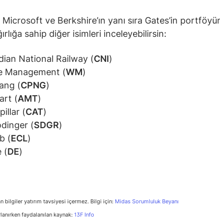
 Microsoft ve Berkshire’ın yanı sıra Gates’in portföy
rlığa sahip diğer isimleri inceleyebilirsin:
ian National Railway (
CNI
)
e Management (
WM
)
ang (
CPNG
)
rt (
AMT
)
illar (
CAT
)
dinger (
SDGR
)
b (
ECL
)
 (
DE
)
n bilgiler yatırım tavsiyesi içermez. Bilgi için:
Midas Sorumluluk Beyanı
rlanırken faydalanılan kaynak:
13F Info