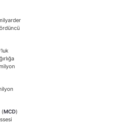
 milyarder
 dördüncü
’luk
ırlığa
 milyon
milyon
 (
MCD
)
ssesi