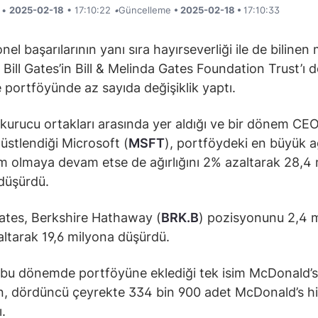
i •
2025-02-18
• 17:10:22
•
Güncelleme
• 2025-02-18 •
17:10:33
el başarılarının yanı sıra hayırseverliği ile de bilinen
ı Bill Gates’in Bill & Melinda Gates Foundation Trust’ı
 portföyünde az sayıda değişiklik yaptı.
 kurucu ortakları arasında yer aldığı ve bir dönem CEO
 üstlendiği Microsoft (
MSFT
), portföydeki en büyük ağ
im olmaya devam etse de ağırlığını 2% azaltarak 28,4
 düşürdü.
ates, Berkshire Hathaway (
BRK.B
) pozisyonunu 2,4 
altarak 19,6 milyona düşürdü.
 bu dönemde portföyüne eklediği tek isim McDonald’s
n, dördüncü çeyrekte 334 bin 900 adet McDonald’s hi
ı.