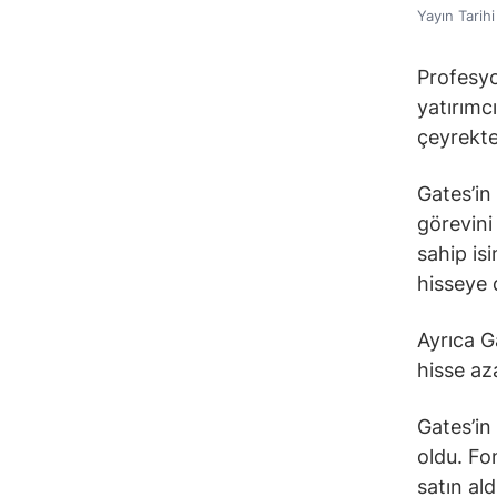
Yayın Tarih
Profesyon
yatırımc
çeyrekte
Gates’in
görevini
sahip is
hisseye
Ayrıca G
hisse az
Gates’in
oldu. Fo
satın ald