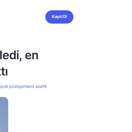
Kayıt Ol
ledi, en
tı
üyük pozisyonlarını azalttı