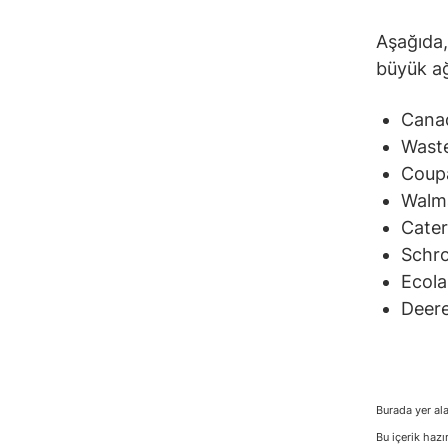
Aşağıda,
büyük ağı
Canad
Wast
Coup
Walma
Caterp
Schro
Ecola
Deere
Burada yer ala
Bu içerik hazı