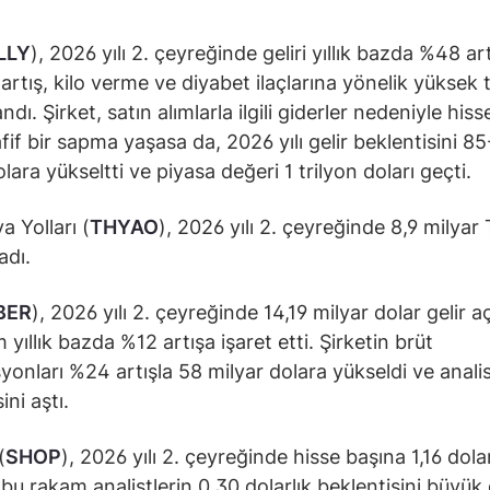
LLY
), 2026 yılı 2. çeyreğinde geliri yıllık bazda %48 art
 artış, kilo verme ve diyabet ilaçlarına yönelik yüksek 
dı. Şirket, satın alımlarla ilgili giderler nedeniyle his
fif bir sapma yaşasa da, 2026 yılı gelir beklentisini 8
lara yükseltti ve piyasa değeri 1 trilyon doları geçti.
a Yolları (
THYAO
), 2026 yılı 2. çeyreğinde 8,9 milyar
adı.
BER
), 2026 yılı 2. çeyreğinde 14,19 milyar dolar gelir aç
yıllık bazda %12 artışa işaret etti. Şirketin brüt
yonları %24 artışla 58 milyar dolara yükseldi ve anali
ini aştı.
(
SHOP
), 2026 yılı 2. çeyreğinde hisse başına 1,16 dola
; bu rakam analistlerin 0,30 dolarlık beklentisini büyük