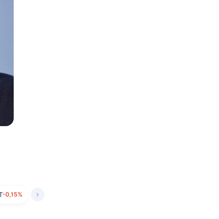
T
-0,15%