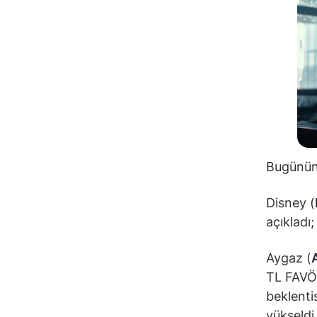
Bugünün 
Disney (
açıkladı
Aygaz (
TL FAVÖK
beklenti
yükseldi