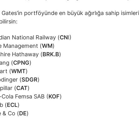
 Gates’in portföyünde en büyük ağırlığa sahip isimleri
ilirsin:
ian National Railway (
CN
I)
e Management (
WM
)
hire Hathaway (
BRK.B
)
ang (
CPNG
)
rt (
WMT
)
dinger (
SDGR
)
illar (
CAT
)
-Cola Femsa SAB (
KOF
)
b (
ECL
)
 & Co (
DE
)