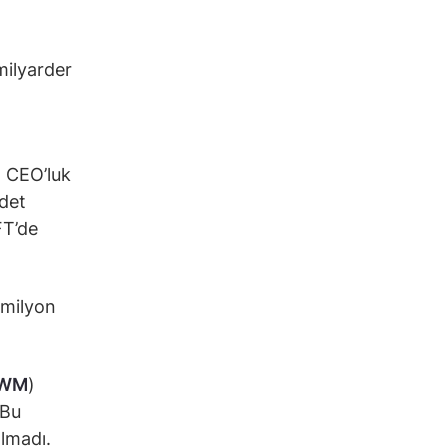
 milyarder
m CEO’luk
adet
FT’de
 milyon
WM
)
 Bu
almadı.