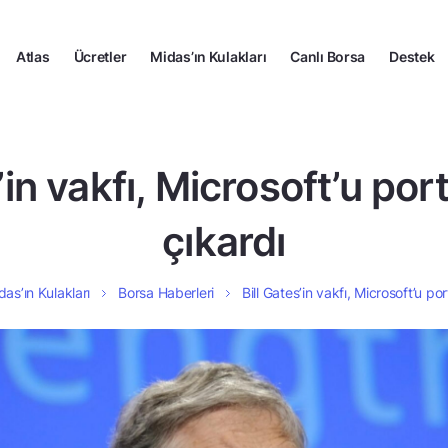
Atlas
Ücretler
Midas’ın Kulakları
Canlı Borsa
Destek
s’in vakfı, Microsoft’u po
çıkardı
das’ın Kulakları
Borsa Haberleri
Bill Gates’in vakfı, Microsoft’u p