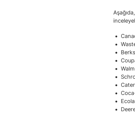
Aşağıda,
inceleyeb
Canad
Wast
Berks
Coup
Walma
Schro
Caterp
Coca
Ecola
Deere