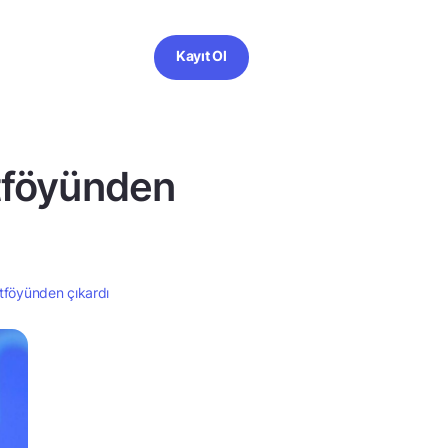
Kayıt Ol
rtföyünden
ortföyünden çıkardı