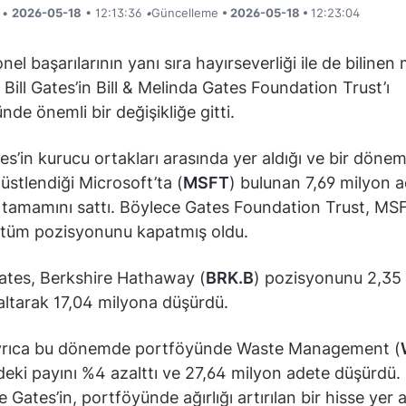
i •
2026-05-18
• 12:13:36
•
Güncelleme
• 2026-05-18 •
12:23:04
el başarılarının yanı sıra hayırseverliği ile de bilinen
 Bill Gates’in Bill & Melinda Gates Foundation Trust’ı
nde önemli bir değişikliğe gitti.
es’in kurucu ortakları arasında yer aldığı ve bir döne
 üstlendiği Microsoft’ta (
MSFT
) bulunan 7,69 milyon 
 tamamını sattı. Böylece Gates Foundation Trust, MS
 tüm pozisyonunu kapatmış oldu.
ates, Berkshire Hathaway (
BRK.B
) pozisyonunu 2,35
altarak 17,04 milyona düşürdü.
yrıca bu dönemde portföyünde Waste Management (
deki payını %4 azalttı ve 27,64 milyon adete düşürdü.
Gates’in, portföyünde ağırlığı artırılan bir hisse yer 