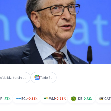
'da bizi tercih et
Takip Et
GR
1,93%
ECL
-0,81%
WM
-0,58%
DE
0,92%
CAT