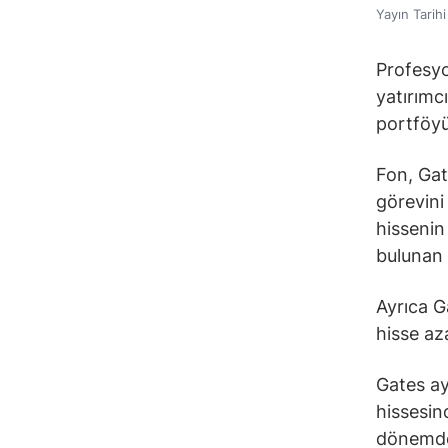
Yayın Tarih
Profesyon
yatırımcı
portföyü
Fon, Gat
görevini
hissenin
bulunan
Ayrıca G
hisse az
Gates a
hissesin
dönemde 