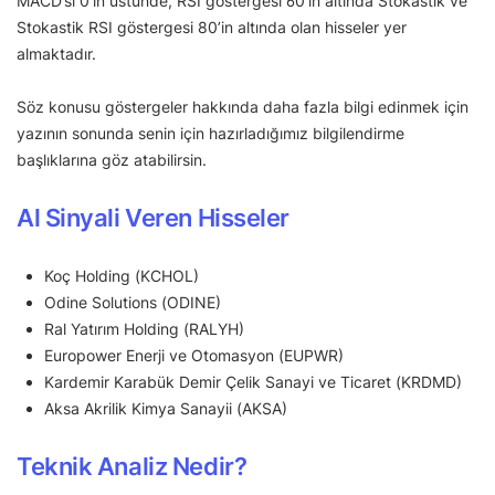
MACD’si 0’ın üstünde, RSI göstergesi 60’ın altında Stokastik ve
Stokastik RSI göstergesi 80’in altında olan hisseler yer
almaktadır.
Söz konusu göstergeler hakkında daha fazla bilgi edinmek için
yazının sonunda senin için hazırladığımız bilgilendirme
başlıklarına göz atabilirsin.
Al Sinyali Veren Hisseler
Koç Holding (KCHOL)
Odine Solutions (ODINE)
Ral Yatırım Holding (RALYH)
Europower Enerji ve Otomasyon (EUPWR)
Kardemir Karabük Demir Çelik Sanayi ve Ticaret (KRDMD)
Aksa Akrilik Kimya Sanayii (AKSA)
Teknik Analiz Nedir?