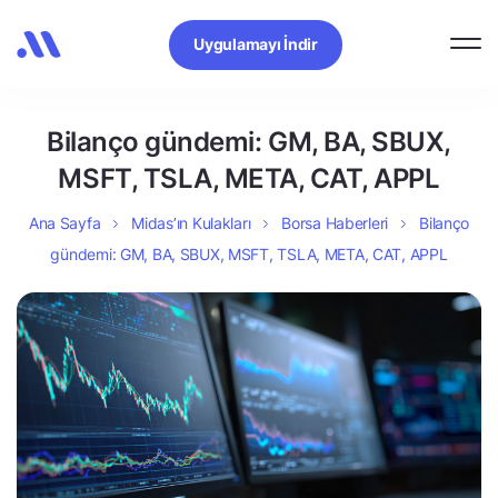
Uygulamayı İndir
Bilanço gündemi: GM, BA, SBUX,
MSFT, TSLA, META, CAT, APPL
Ana Sayfa
Midas’ın Kulakları
Borsa Haberleri
Bilanço
gündemi: GM, BA, SBUX, MSFT, TSLA, META, CAT, APPL