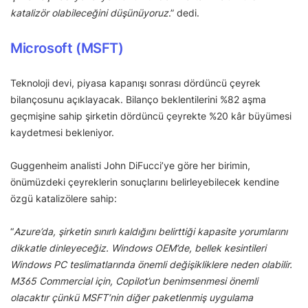
katalizör olabileceğini düşünüyoruz
.” dedi.
Microsoft (MSFT)
Teknoloji devi, piyasa kapanışı sonrası dördüncü çeyrek
bilançosunu açıklayacak. Bilanço beklentilerini %82 aşma
geçmişine sahip şirketin dördüncü çeyrekte %20 kâr büyümesi
kaydetmesi bekleniyor.
Guggenheim analisti John DiFucci’ye göre her birimin,
önümüzdeki çeyreklerin sonuçlarını belirleyebilecek kendine
özgü katalizölere sahip:
“
Azure’da, şirketin sınırlı kaldığını belirttiği kapasite yorumlarını
dikkatle dinleyeceğiz. Windows OEM’de, bellek kesintileri
Windows PC teslimatlarında önemli değişikliklere neden olabilir.
M365 Commercial için, Copilot’un benimsenmesi önemli
olacaktır çünkü MSFT’nin diğer paketlenmiş uygulama