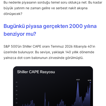
Bu nedenle piyasanın sorduğu temel soru oldukça net: Bu kadar
büyük yatırım ne zaman gelire ve serbest nakit akışına
dönüşecek?
Bugünkü piyasa gerçekten 2000 yılına
benziyor mu?
S&P 500’ün Shiller CAPE oranı Temmuz 2026 itibarıyla 40’ın
üzerinde bulunuyor. Bu seviye, yaklaşık 140 yıllık dönemde
yalnızca dot-com balonunun zirvesinde görülmüştü.