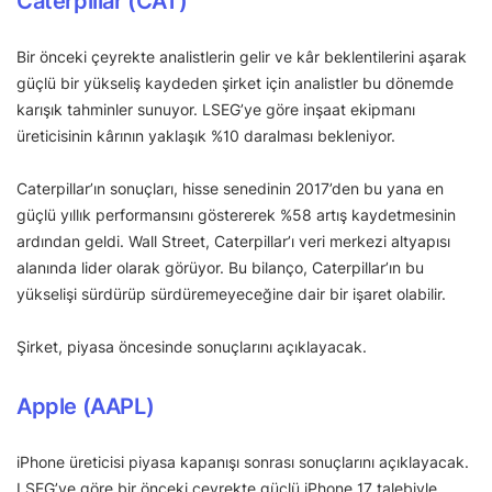
Caterpillar (CAT)
Bir önceki çeyrekte analistlerin gelir ve kâr beklentilerini aşarak
güçlü bir yükseliş kaydeden şirket için analistler bu dönemde
karışık tahminler sunuyor. LSEG’ye göre inşaat ekipmanı
üreticisinin kârının yaklaşık %10 daralması bekleniyor.
Caterpillar’ın sonuçları, hisse senedinin 2017’den bu yana en
güçlü yıllık performansını göstererek %58 artış kaydetmesinin
ardından geldi. Wall Street, Caterpillar’ı veri merkezi altyapısı
alanında lider olarak görüyor. Bu bilanço, Caterpillar’ın bu
yükselişi sürdürüp sürdüremeyeceğine dair bir işaret olabilir.
Şirket, piyasa öncesinde sonuçlarını açıklayacak.
Apple (AAPL)
iPhone üreticisi piyasa kapanışı sonrası sonuçlarını açıklayacak.
LSEG’ye göre bir önceki çeyrekte güçlü iPhone 17 talebiyle