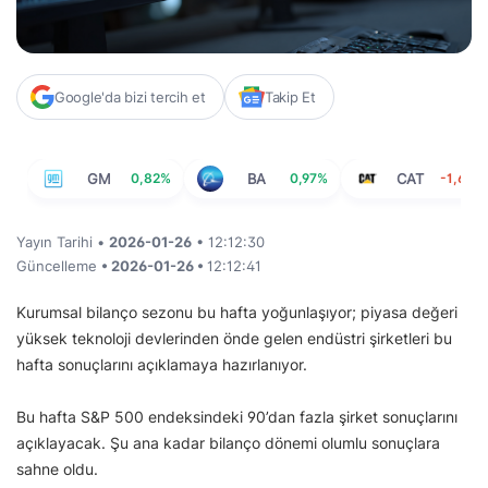
Google'da bizi tercih et
Takip Et
GM
0,82%
BA
0,97%
CAT
-1,63%
Yayın Tarihi •
2026-01-26
• 12:12:30
Güncelleme
• 2026-01-26 •
12:12:41
Kurumsal bilanço sezonu bu hafta yoğunlaşıyor; piyasa değeri
yüksek teknoloji devlerinden önde gelen endüstri şirketleri bu
hafta sonuçlarını açıklamaya hazırlanıyor.
Bu hafta S&P 500 endeksindeki 90’dan fazla şirket sonuçlarını
açıklayacak. Şu ana kadar bilanço dönemi olumlu sonuçlara
sahne oldu.