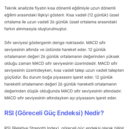
Teknik analizde fiyatın kısa dönemli eğilimiyle uzun dönemli
eğilimi arasındaki ilişkiyi gösterir. Kısa vadeli (12 günlük) üssel
ortalama ile uzun vadeli 26 günlük üssel ortalama arasındaki
farkın alınmasıyla oluşturulmuştur.
Sıfır seviyesi göstergenin denge noktasıdır. MACD sıfır
seviyesinin altında ve üstünde hareket eder. 12 günlük
ortalamanın değeri 26 günlük ortalamanın değerinden yüksek
olduğu zaman MACD sıfır seviyesinin üzerindedir. MACD sıfır
seviyesinin üzerindeyken, kısa vadeli talep uzun vadeli talepten
güçlüdür. Bu durum boğa piyasasını işaret eder. 12 günlük
hareketli ortalamanın değeri 26 günlük hareketli ortalamanın
değerinden düşük olduğunda MACD sıfır seviyesinin altındadır.
MACD sıfır seviyesinin altındayken ayı piyasasını işaret eder.
RSI (Göreceli Güç Endeksi) Nedir?
RSI (Relative Strength Index), göreceli güç endeksi olarak bilinir