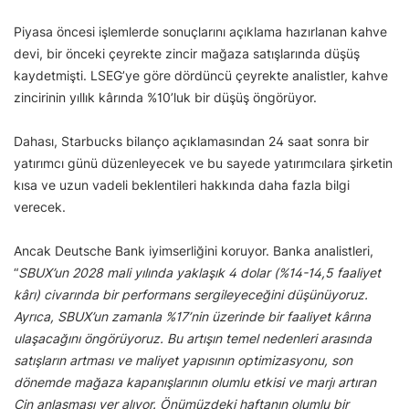
Piyasa öncesi işlemlerde sonuçlarını açıklama hazırlanan kahve
devi, bir önceki çeyrekte zincir mağaza satışlarında düşüş
kaydetmişti. LSEG’ye göre dördüncü çeyrekte analistler, kahve
zincirinin yıllık kârında %10’luk bir düşüş öngörüyor.
Dahası, Starbucks bilanço açıklamasından 24 saat sonra bir
yatırımcı günü düzenleyecek ve bu sayede yatırımcılara şirketin
kısa ve uzun vadeli beklentileri hakkında daha fazla bilgi
verecek.
Ancak Deutsche Bank iyimserliğini koruyor. Banka analistleri,
“
SBUX’un 2028 mali yılında yaklaşık 4 dolar (%14-14,5 faaliyet
kârı) civarında bir performans sergileyeceğini düşünüyoruz.
Ayrıca, SBUX’un zamanla %17’nin üzerinde bir faaliyet kârına
ulaşacağını öngörüyoruz. Bu artışın temel nedenleri arasında
satışların artması ve maliyet yapısının optimizasyonu, son
dönemde mağaza kapanışlarının olumlu etkisi ve marjı artıran
Çin anlaşması yer alıyor. Önümüzdeki haftanın olumlu bir