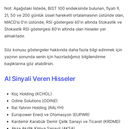
Not: Aşağıdaki listede, BIST 100 endeksinde bulunan, fiyatı 9,
21, 50 ve 200 günlük üssel hareketli ortalamasının üstünde olan,
MACD’si 0’ın üstünde, RSI göstergesi 60’ın altında Stokastik ve
Stokastik RSI göstergesi 80’in altında olan hisseler yer
almaktadır.
Söz konusu göstergeler hakkında daha fazla bilgi edinmek için
yazının sonunda senin için hazırladığımız bilgilendirme
başlıklarına göz atabilirsin.
Al Sinyali Veren Hisseler
Koç Holding (KCHOL)
Odine Solutions (ODINE)
Ral Yatırım Holding (RALYH)
Europower Enerji ve Otomasyon (EUPWR)
Kardemir Karabük Demir Çelik Sanayi ve Ticaret (KRDMD)
Aksa Akrilik Kimya Sanayii (AKSA)