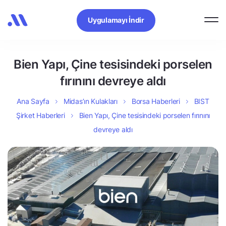
Uygulamayı İndir
Bien Yapı, Çine tesisindeki porselen
fırınını devreye aldı
Ana Sayfa
Midas’ın Kulakları
Borsa Haberleri
BIST
Şirket Haberleri
Bien Yapı, Çine tesisindeki porselen fırınını
devreye aldı