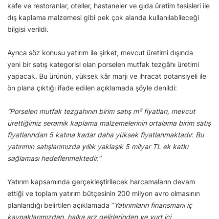
kafe ve restoranlar, oteller, hastaneler ve gıda üretim tesisleri ile
dış kaplama malzemesi gibi pek çok alanda kullanılabileceği
bilgisi verildi.
Ayrıca söz konusu yatırım ile şirket, mevcut üretimi dışında
yeni bir satış kategorisi olan porselen mutfak tezgâhı üretimi
yapacak. Bu ürünün, yüksek kâr marjı ve ihracat potansiyeli ile
ön plana çıktığı ifade edilen açıklamada şöyle denildi:
“Porselen mutfak tezgahının birim satış m² fiyatları, mevcut
ürettiğimiz seramik kaplama malzemelerinin ortalama birim satış
fiyatlarından 5 katına kadar daha yüksek fiyatlanmaktadır. Bu
yatırımın satışlarımızda yıllık yaklaşık 5 milyar TL ek katkı
sağlaması hedeflenmektedir.”
Yatırım kapsamında gerçekleştirilecek harcamaların devam
ettiği ve toplam yatırım bütçesinin 200 milyon avro olmasının
planlandığı belirtilen açıklamada “
Yatırımların finansmanı iç
kaynaklarımızdan, halka arz gelirlerinden ve yurt içi