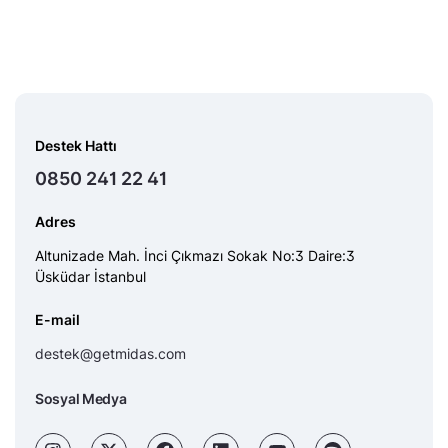
Destek Hattı
0850 241 22 41
Adres
Altunizade Mah. İnci Çıkmazı Sokak No:3 Daire:3
Üsküdar İstanbul
E-mail
destek@getmidas.com
Sosyal Medya