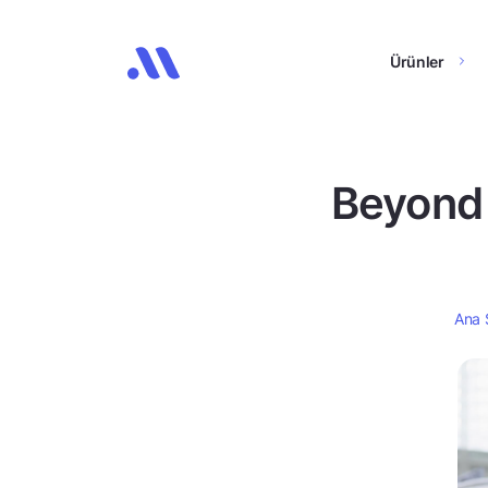
Ürünler
Beyond A
Ana 