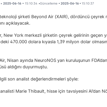
i •
2025-06-16
• 15:10:34
•
Güncelleme
• 2025-06-16 •
15:10:37
teknoloji şirketi Beyond Air (XAIR), dördüncü çeyrek 
ını açıklayacak.
er, New York merkezli şirketin çeyrek gelirinin geçen yı
eki 470.000 dolara kıyasla 1,39 milyon dolar olmasın
Air, Nisan ayında NeuroNOS yan kuruluşunun FDA’da
tüsü aldığını duyurmuştu.
ilgili son analist değerlendirmeleri şöyle:
nalisti Marie Thibault, hisse için tavsiyesini Al’dan Nö
.