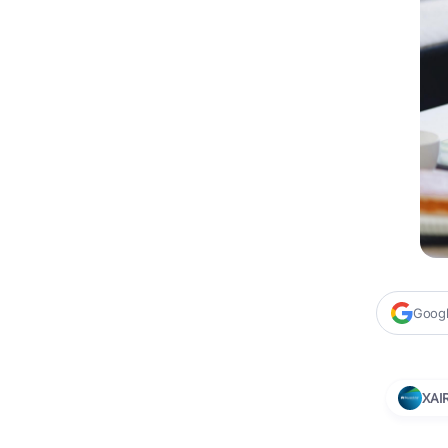
Google
XAI