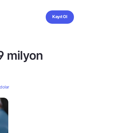
Kayıt Ol
39 milyon
 dolar