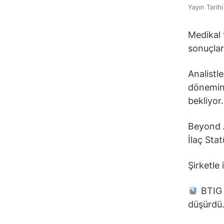
Yayın Tarih
Medikal 
sonuçlar
Analistl
dönemind
bekliyor.
Beyond 
İlaç Sta
Şirketle 
BTIG a
düşürdü