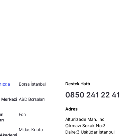
Destek Hattı
mızda
Borsa İstanbul
0850 241 22 41
 Merkezi
ABD Borsaları
Adres
ın
Fon
Altunizade Mah. İnci
arı
Çıkmazı Sokak No:3
Midas Kripto
Daire:3 Üsküdar İstanbul
 Akademi