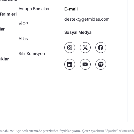
Avrupa Borsaları
E-mail
Terimleri
destek@getmidas.com
VİOP
lar
Sosyal Medya
Atlas
Sıfır Komisyon
ıklar
Kredili Yatırım
Ücretler
Kariyer