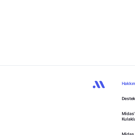
Hakkı
Destek
Midas'
Kulakl
Midas