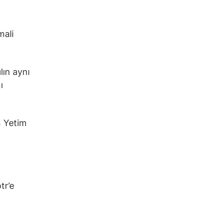
mali
lın aynı
ı
n Yetim
tr’e