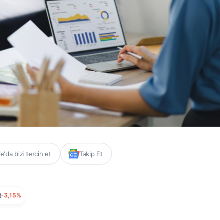
'da bizi tercih et
Takip Et
R
-3,15%