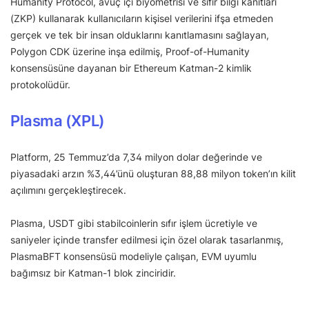
Humanity Protocol, avuç içi biyometrisi ve sıfır bilgi kanıtları
(ZKP) kullanarak kullanıcıların kişisel verilerini ifşa etmeden
gerçek ve tek bir insan olduklarını kanıtlamasını sağlayan,
Polygon CDK üzerine inşa edilmiş, Proof-of-Humanity
konsensüsüne dayanan bir Ethereum Katman-2 kimlik
protokolüdür.
Plasma (XPL)
Platform, 25 Temmuz’da 7,34 milyon dolar değerinde ve
piyasadaki arzın %3,44’ünü oluşturan 88,88 milyon token’ın kilit
açılımını gerçekleştirecek.
Plasma, USDT gibi stabilcoinlerin sıfır işlem ücretiyle ve
saniyeler içinde transfer edilmesi için özel olarak tasarlanmış,
PlasmaBFT konsensüsü modeliyle çalışan, EVM uyumlu
bağımsız bir Katman-1 blok zinciridir.