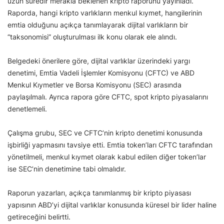
uzun süredir merakla beklenen kripto raporunu yayınladı.
Raporda, hangi kripto varlıkların menkul kıymet, hangilerinin
emtia olduğunu açıkça tanımlayarak dijital varlıkların bir
“taksonomisi” oluşturulması ilk konu olarak ele alındı.
Belgedeki önerilere göre, dijital varlıklar üzerindeki yargı
denetimi, Emtia Vadeli İşlemler Komisyonu (CFTC) ve ABD
Menkul Kıymetler ve Borsa Komisyonu (SEC) arasında
paylaşılmalı. Ayrıca rapora göre CFTC, spot kripto piyasalarını
denetlemeli.
Çalışma grubu, SEC ve CFTC’nin kripto denetimi konusunda
işbirliği yapmasını tavsiye etti. Emtia token’ları CFTC tarafından
yönetilmeli, menkul kıymet olarak kabul edilen diğer token’lar
ise SEC’nin denetimine tabi olmalıdır.
Raporun yazarları, açıkça tanımlanmış bir kripto piyasası
yapısının ABD’yi dijital varlıklar konusunda küresel bir lider haline
getireceğini belirtti.