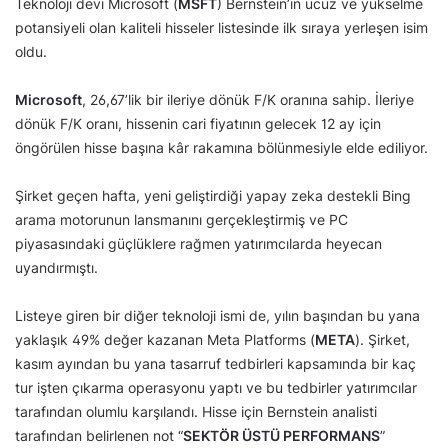
Teknoloji devi Microsoft (
MSFT
) Bernstein’in ucuz ve yükselme
potansiyeli olan kaliteli hisseler listesinde ilk sıraya yerleşen isim
oldu.
Microsoft
, 26,67’lik bir ileriye dönük F/K oranına sahip. İleriye
dönük F/K oranı, hissenin cari fiyatının gelecek 12 ay için
öngörülen hisse başına kâr rakamına bölünmesiyle elde ediliyor.
Şirket geçen hafta, yeni geliştirdiği yapay zeka destekli Bing
arama motorunun lansmanını gerçekleştirmiş ve PC
piyasasındaki güçlüklere rağmen yatırımcılarda heyecan
uyandırmıştı.
Listeye giren bir diğer teknoloji ismi de, yılın başından bu yana
yaklaşık 49% değer kazanan Meta Platforms (
META
). Şirket,
kasım ayından bu yana tasarruf tedbirleri kapsamında bir kaç
tur işten çıkarma operasyonu yaptı ve bu tedbirler yatırımcılar
tarafından olumlu karşılandı. Hisse için Bernstein analisti
tarafından belirlenen not “
SEKTÖR ÜSTÜ PERFORMANS
”