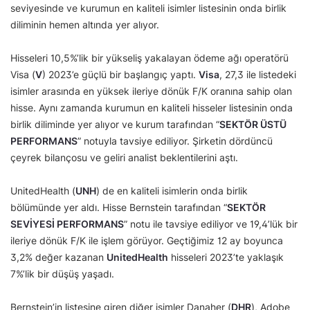
seviyesinde ve kurumun en kaliteli isimler listesinin onda birlik
diliminin hemen altında yer alıyor.
Hisseleri 10,5%’lik bir yükseliş yakalayan ödeme ağı operatörü
Visa (
V
) 2023’e güçlü bir başlangıç yaptı.
Visa
, 27,3 ile listedeki
isimler arasında en yüksek ileriye dönük F/K oranına sahip olan
hisse. Aynı zamanda kurumun en kaliteli hisseler listesinin onda
birlik diliminde yer alıyor ve kurum tarafından “
SEKTÖR ÜSTÜ
PERFORMANS
” notuyla tavsiye ediliyor. Şirketin dördüncü
çeyrek bilançosu ve geliri analist beklentilerini aştı.
UnitedHealth (
UNH
) de en kaliteli isimlerin onda birlik
bölümünde yer aldı. Hisse Bernstein tarafından “
SEKTÖR
SEVİYESİ PERFORMANS
” notu ile tavsiye ediliyor ve 19,4’lük bir
ileriye dönük F/K ile işlem görüyor. Geçtiğimiz 12 ay boyunca
3,2% değer kazanan
UnitedHealth
hisseleri 2023’te yaklaşık
7%’lik bir düşüş yaşadı.
Bernstein’in listesine giren diğer isimler Danaher (
DHR
), Adobe