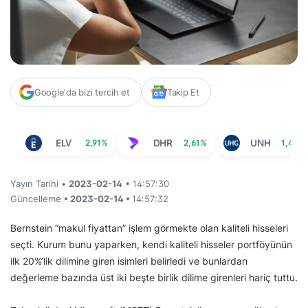
Google'da bizi tercih et
Takip Et
ELV
2,91%
DHR
2,61%
UNH
1,45%
Yayın Tarihi •
2023-02-14
• 14:57:30
Güncelleme
• 2023-02-14 •
14:57:32
Bernstein “makul fiyattan” işlem görmekte olan kaliteli hisseleri
seçti. Kurum bunu yaparken, kendi kaliteli hisseler portföyünün
ilk 20%’lik dilimine giren isimleri belirledi ve bunlardan
değerleme bazında üst iki beşte birlik dilime girenleri hariç tuttu.