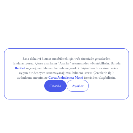
Yapay zekâ hisselerinde balon endişesi
büyüyor