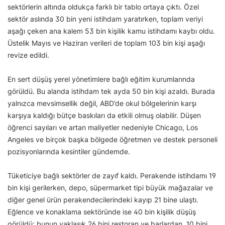
sektörlerin altında oldukça farklı bir tablo ortaya çıktı. Özel
sektör aslında 30 bin yeni istihdam yaratırken, toplam veriyi
aşağı çeken ana kalem 53 bin kişilik kamu istihdamı kaybı oldu.
Üstelik Mayıs ve Haziran verileri de toplam 103 bin kişi aşağı
revize edildi.
En sert düşüş yerel yönetimlere bağlı eğitim kurumlarında
görüldü. Bu alanda istihdam tek ayda 50 bin kişi azaldı. Burada
yalnızca mevsimsellik değil, ABD’de okul bölgelerinin karşı
karşıya kaldığı bütçe baskıları da etkili olmuş olabilir. Düşen
öğrenci sayıları ve artan maliyetler nedeniyle Chicago, Los
Angeles ve birçok başka bölgede öğretmen ve destek personeli
pozisyonlarında kesintiler gündemde.
Tüketiciye bağlı sektörler de zayıf kaldı. Perakende istihdamı 19
bin kişi gerilerken, depo, süpermarket tipi büyük mağazalar ve
diğer genel ürün perakendecilerindeki kayıp 21 bine ulaştı.
Eğlence ve konaklama sektöründe ise 40 bin kişilik düşüş
görüldü; bunun yaklaşık 26 bini restoran ve barlardan, 10 bini