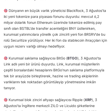
Dünyanın en büyük varlık yöneticisi BlackRock, 3 Ağustos’ta
iki yeni tokenize para piyasası fonunu duyurdu: mevcut 6,2
milyar dolarlık fonun Ethereum üzerinde tokenize edilmiş pay
sınıfı olan BSTBL’de transfer acenteliğini BNY üstlenirken,
kurumsal yatırımcılara yönelik çok zincirli yeni fon BRSRV’de bu
rolü Securitize yürütüyor. Her iki fon da stablecoin ihraççıları için
uygun rezerv varlığı olmayı hedefliyor.
Kurumsal saklama sağlayıcısı BitGo (
BTGO
), 3 Ağustos’ta
Link adlı yeni bir ürünü duyurdu. Link, kurumsal müşterilerin
çeşitli borsalardaki hesaplarını BitGo’nun saklama platformuyla
tek bir arayüzde birleştirerek, hazine ve trading ekiplerinin
varlıklarını tek noktadan görüntüleyip yönetmesine imkân
tanıyor.
Kurumsal blok zinciri altyapı sağlayıcısı Ripple (
XRP
), 3
Ağustos’ta İngiltere merkezli ZILO ve Licuido şirketlerine