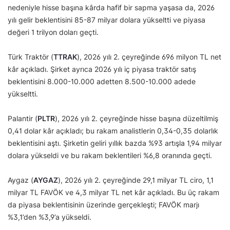
nedeniyle hisse başına kârda hafif bir sapma yaşasa da, 2026
yılı gelir beklentisini 85-87 milyar dolara yükseltti ve piyasa
değeri 1 trilyon doları geçti.
Türk Traktör (
TTRAK
), 2026 yılı 2. çeyreğinde 696 milyon TL net
kâr açıkladı. Şirket ayrıca 2026 yılı iç piyasa traktör satış
beklentisini 8.000-10.000 adetten 8.500-10.000 adede
yükseltti.
Palantir (
PLTR
), 2026 yılı 2. çeyreğinde hisse başına düzeltilmiş
0,41 dolar kâr açıkladı; bu rakam analistlerin 0,34-0,35 dolarlık
beklentisini aştı. Şirketin geliri yıllık bazda %93 artışla 1,94 milyar
dolara yükseldi ve bu rakam beklentileri %6,8 oranında geçti.
Aygaz (
AYGAZ
), 2026 yılı 2. çeyreğinde 29,1 milyar TL ciro, 1,1
milyar TL FAVÖK ve 4,3 milyar TL net kâr açıkladı. Bu üç rakam
da piyasa beklentisinin üzerinde gerçekleşti; FAVÖK marjı
%3,1’den %3,9’a yükseldi.