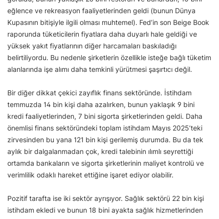
eğlence ve rekreasyon faaliyetlerinden geldi (bunun Dünya
Kupasının bitişiyle ilgili olması muhtemel). Fed’in son Beige Book
raporunda tüketicilerin fiyatlara daha duyarlı hale geldiği ve
yüksek yakıt fiyatlarının diğer harcamaları baskıladığı
belirtiliyordu. Bu nedenle şirketlerin özellikle isteğe bağlı tüketim
alanlarında işe alımı daha temkinli yürütmesi şaşırtıcı değil.
Bir diğer dikkat çekici zayıflık finans sektöründe. İstihdam
temmuzda 14 bin kişi daha azalırken, bunun yaklaşık 9 bini
kredi faaliyetlerinden, 7 bini sigorta şirketlerinden geldi. Daha
önemlisi finans sektöründeki toplam istihdam Mayıs 2025’teki
zirvesinden bu yana 121 bin kişi gerilemiş durumda. Bu da tek
aylık bir dalgalanmadan çok, kredi talebinin ılımlı seyrettiği
ortamda bankaların ve sigorta şirketlerinin maliyet kontrolü ve
verimlilik odaklı hareket ettiğine işaret ediyor olabilir.
Pozitif tarafta ise iki sektör ayrışıyor. Sağlık sektörü 22 bin kişi
istihdam ekledi ve bunun 18 bini ayakta sağlık hizmetlerinden