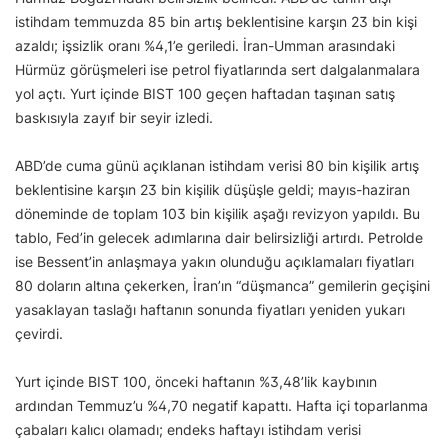
istihdam temmuzda 85 bin artış beklentisine karşın 23 bin kişi
azaldı; işsizlik oranı %4,1’e geriledi. İran-Umman arasındaki
Hürmüz görüşmeleri ise petrol fiyatlarında sert dalgalanmalara
yol açtı. Yurt içinde BIST 100 geçen haftadan taşınan satış
baskısıyla zayıf bir seyir izledi.
ABD’de cuma günü açıklanan istihdam verisi 80 bin kişilik artış
beklentisine karşın 23 bin kişilik düşüşle geldi; mayıs-haziran
döneminde de toplam 103 bin kişilik aşağı revizyon yapıldı. Bu
tablo, Fed’in gelecek adımlarına dair belirsizliği artırdı. Petrolde
ise Bessent’in anlaşmaya yakın olunduğu açıklamaları fiyatları
80 doların altına çekerken, İran’ın “düşmanca” gemilerin geçişini
yasaklayan taslağı haftanın sonunda fiyatları yeniden yukarı
çevirdi.
Yurt içinde BIST 100, önceki haftanın %3,48’lik kaybının
ardından Temmuz’u %4,70 negatif kapattı. Hafta içi toparlanma
çabaları kalıcı olamadı; endeks haftayı istihdam verisi