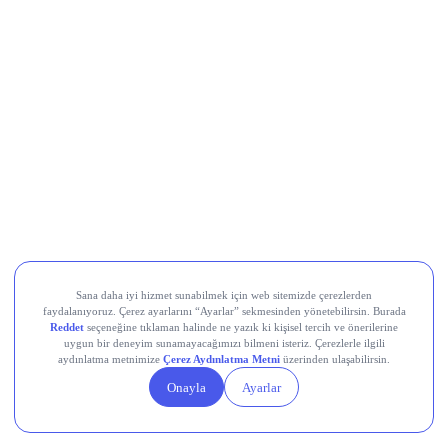
CarrefourSA (CRFSA)
Devr-i Alem: Dünyada Neler Oluyor?