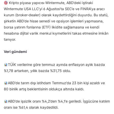
Kripto piyasa yapıcısı Wintermute, ABD’deki iştiraki
Wintermute USA LLC’yi 6 Ağustos’ta SEC’e ve FINRA’ya aracı
kurum (broker-dealer) olarak kaydettirdiğini duyurdu. Bu statü,
şirketin ABD’de hisse senedi ve opsiyon işlemleri yapmasına,
borsa yatırım fonlarına (ETF) likidite sağlamasına ve kendi
hesabına dijital varlık menkul kıymetlerini takas etmesine imkân
tanıyor.
Veri gündemi
TÜİK verilerine göre temmuz ayında enflasyon aylık bazda
%1,78 artarken, yıllık bazda %31,75 oldu.
ABD’de tarım dışı istihdam Temmuz’da 23 bin kişi azaldı ve
80 binlik artış beklentisinin oldukça altında kaldı.
ABD’de işsizlik oranı %4,2’den %4,1’e geriledi. İşgücüne katılım
oranı ise %61,4 olarak kaydedildi.