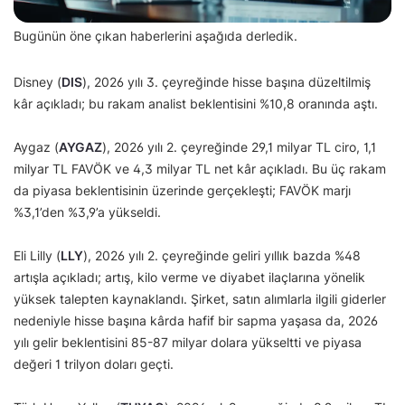
Bugünün öne çıkan haberlerini aşağıda derledik.
Disney (
DIS
), 2026 yılı 3. çeyreğinde hisse başına düzeltilmiş
kâr açıkladı; bu rakam analist beklentisini %10,8 oranında aştı.
Aygaz (
AYGAZ
), 2026 yılı 2. çeyreğinde 29,1 milyar TL ciro, 1,1
milyar TL FAVÖK ve 4,3 milyar TL net kâr açıkladı. Bu üç rakam
da piyasa beklentisinin üzerinde gerçekleşti; FAVÖK marjı
%3,1’den %3,9’a yükseldi.
Eli Lilly (
LLY
), 2026 yılı 2. çeyreğinde geliri yıllık bazda %48
artışla açıkladı; artış, kilo verme ve diyabet ilaçlarına yönelik
yüksek talepten kaynaklandı. Şirket, satın alımlarla ilgili giderler
nedeniyle hisse başına kârda hafif bir sapma yaşasa da, 2026
yılı gelir beklentisini 85-87 milyar dolara yükseltti ve piyasa
değeri 1 trilyon doları geçti.