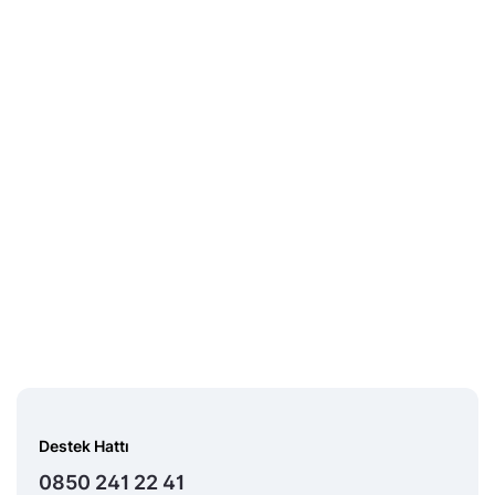
Midas Sorumluluk Beyanı
Destek Hattı
0850 241 22 41