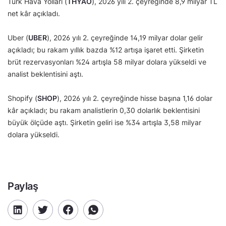
Türk Hava Yolları (
THYAO
), 2026 yılı 2. çeyreğinde 8,9 milyar TL
net kâr açıkladı.
Uber (
UBER
), 2026 yılı 2. çeyreğinde 14,19 milyar dolar gelir
açıkladı; bu rakam yıllık bazda %12 artışa işaret etti. Şirketin
brüt rezervasyonları %24 artışla 58 milyar dolara yükseldi ve
analist beklentisini aştı.
Shopify (
SHOP
), 2026 yılı 2. çeyreğinde hisse başına 1,16 dolar
kâr açıkladı; bu rakam analistlerin 0,30 dolarlık beklentisini
büyük ölçüde aştı. Şirketin geliri ise %34 artışla 3,58 milyar
dolara yükseldi.
Paylaş