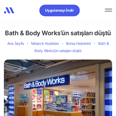
Uygulamayı İndir
Bath & Body Works’ün satışları düştü
Ana Sayfa
Midas’ın Kulakları
Borsa Haberleri
Bath &
Body Works’ün satışları düştü