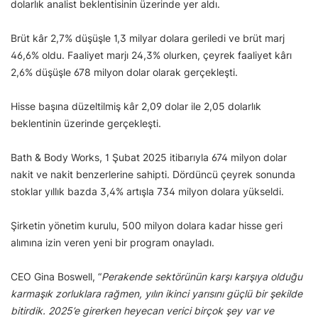
dolarlık analist beklentisinin üzerinde yer aldı.
Brüt kâr 2,7% düşüşle 1,3 milyar dolara geriledi ve brüt marj
46,6% oldu. Faaliyet marjı 24,3% olurken, çeyrek faaliyet kârı
2,6% düşüşle 678 milyon dolar olarak gerçekleşti.
Hisse başına düzeltilmiş kâr 2,09 dolar ile 2,05 dolarlık
beklentinin üzerinde gerçekleşti.
Bath & Body Works, 1 Şubat 2025 itibarıyla 674 milyon dolar
nakit ve nakit benzerlerine sahipti. Dördüncü çeyrek sonunda
stoklar yıllık bazda 3,4% artışla 734 milyon dolara yükseldi.
Şirketin yönetim kurulu, 500 milyon dolara kadar hisse geri
alımına izin veren yeni bir program onayladı.
CEO Gina Boswell, “
Perakende sektörünün karşı karşıya olduğu
karmaşık zorluklara rağmen, yılın ikinci yarısını güçlü bir şekilde
bitirdik. 2025’e girerken heyecan verici birçok şey var ve