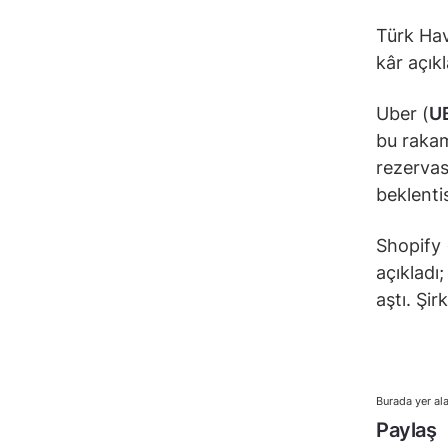
Türk Hav
kâr açıkl
Uber (
U
bu rakam 
rezervas
beklentis
Shopify 
açıkladı
aştı. Şir
Burada yer ala
Paylaş