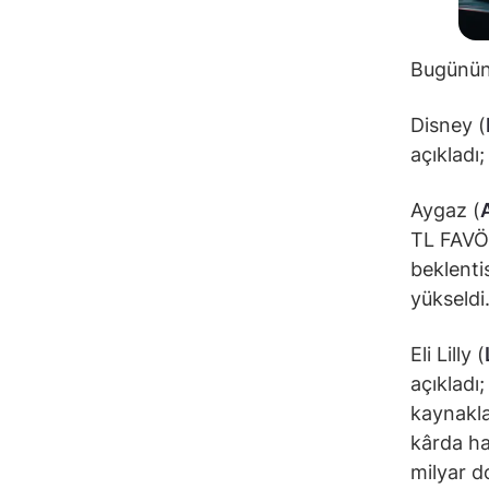
Bugünün 
Disney (
açıkladı
Aygaz (
TL FAVÖK
beklenti
yükseldi
Eli Lilly (
açıkladı;
kaynaklan
kârda ha
milyar do