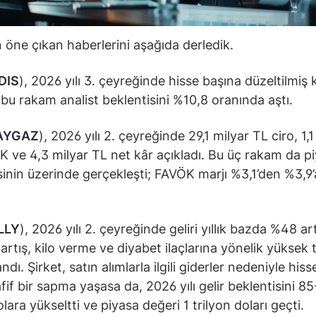
öne çıkan haberlerini aşağıda derledik.
DIS
), 2026 yılı 3. çeyreğinde hisse başına düzeltilmiş 
; bu rakam analist beklentisini %10,8 oranında aştı.
AYGAZ
), 2026 yılı 2. çeyreğinde 29,1 milyar TL ciro, 1,1
 ve 4,3 milyar TL net kâr açıkladı. Bu üç rakam da p
sinin üzerinde gerçekleşti; FAVÖK marjı %3,1’den %3,9’
.
LLY
), 2026 yılı 2. çeyreğinde geliri yıllık bazda %48 art
 artış, kilo verme ve diyabet ilaçlarına yönelik yüksek 
dı. Şirket, satın alımlarla ilgili giderler nedeniyle his
fif bir sapma yaşasa da, 2026 yılı gelir beklentisini 8
lara yükseltti ve piyasa değeri 1 trilyon doları geçti.