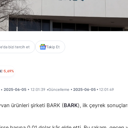
'da bizi tercih et
Takip Et
K
-5,69%
i •
2025-06-05
• 12:01:39
•
Güncelleme
• 2025-06-05 •
12:01:49
yvan ürünleri şirketi BARK (
BARK
), ilk çeyrek sonuçlar
hisse başına 0,01 dolar kâr elde etti. Bu rakam, geçen y