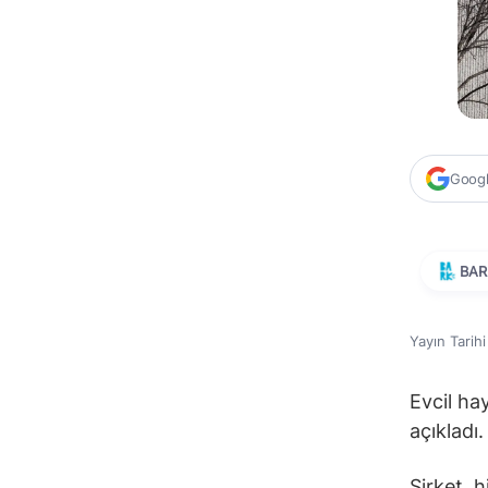
Google
BAR
Yayın Tarih
Evcil ha
açıkladı.
Şirket, 