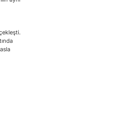
çekleşti.
tında
asla