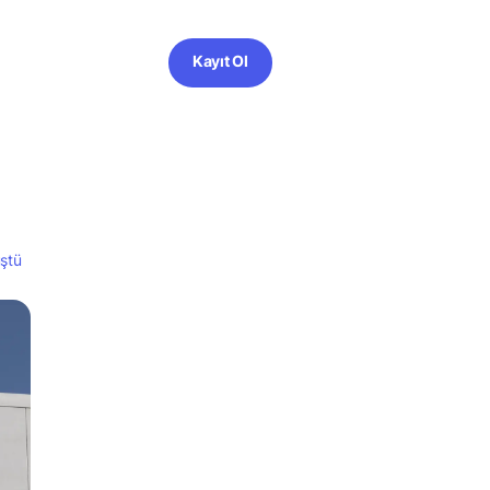
Kayıt Ol
üştü