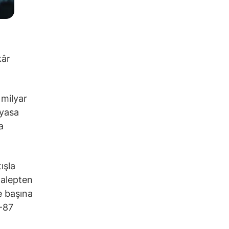
kâr
 milyar
iyasa
a
ışla
talepten
se başına
5-87