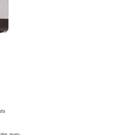
ını
ılın aynı