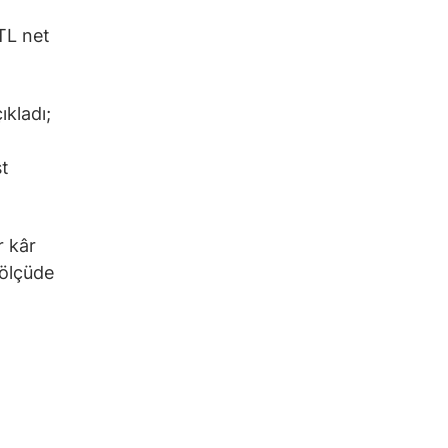
 TL net
ıkladı;
st
r kâr
 ölçüde