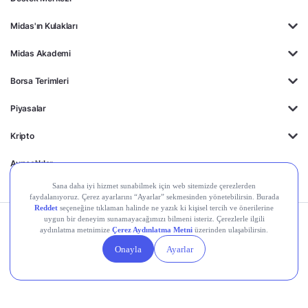
Midas'ın Kulakları
Midas Akademi
Borsa Terimleri
Piyasalar
Kripto
Ayrıcalıklar
Kişisel Verilerin
Gizlilik
Yasal
Çerez
Korunması
Politikası
Duyurular
Ayarları
© 2026 Midas Finansal Teknolojiler A.Ş. Tüm hakları saklıdır.