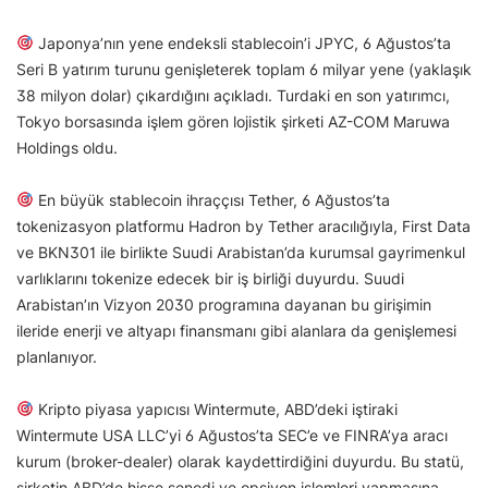
Japonya’nın yene endeksli stablecoin’i JPYC, 6 Ağustos’ta
Seri B yatırım turunu genişleterek toplam 6 milyar yene (yaklaşık
38 milyon dolar) çıkardığını açıkladı. Turdaki en son yatırımcı,
Tokyo borsasında işlem gören lojistik şirketi AZ-COM Maruwa
Holdings oldu.
En büyük stablecoin ihraççısı Tether, 6 Ağustos’ta
tokenizasyon platformu Hadron by Tether aracılığıyla, First Data
ve BKN301 ile birlikte Suudi Arabistan’da kurumsal gayrimenkul
varlıklarını tokenize edecek bir iş birliği duyurdu. Suudi
Arabistan’ın Vizyon 2030 programına dayanan bu girişimin
ileride enerji ve altyapı finansmanı gibi alanlara da genişlemesi
planlanıyor.
Kripto piyasa yapıcısı Wintermute, ABD’deki iştiraki
Wintermute USA LLC’yi 6 Ağustos’ta SEC’e ve FINRA’ya aracı
kurum (broker-dealer) olarak kaydettirdiğini duyurdu. Bu statü,
şirketin ABD’de hisse senedi ve opsiyon işlemleri yapmasına,