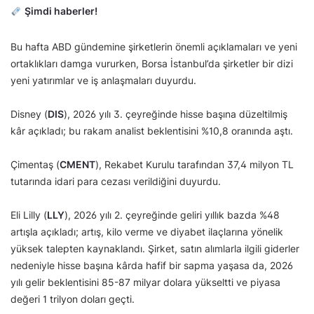
Şimdi haberler!
Bu hafta ABD gündemine şirketlerin önemli açıklamaları ve yeni
ortaklıkları damga vururken, Borsa İstanbul’da şirketler bir dizi
yeni yatırımlar ve iş anlaşmaları duyurdu.
Disney (
DIS
), 2026 yılı 3. çeyreğinde hisse başına düzeltilmiş
kâr açıkladı; bu rakam analist beklentisini %10,8 oranında aştı.
Çimentaş (
CMENT
), Rekabet Kurulu tarafından 37,4 milyon TL
tutarında idari para cezası verildiğini duyurdu.
Eli Lilly (
LLY
), 2026 yılı 2. çeyreğinde geliri yıllık bazda %48
artışla açıkladı; artış, kilo verme ve diyabet ilaçlarına yönelik
yüksek talepten kaynaklandı. Şirket, satın alımlarla ilgili giderler
nedeniyle hisse başına kârda hafif bir sapma yaşasa da, 2026
yılı gelir beklentisini 85-87 milyar dolara yükseltti ve piyasa
değeri 1 trilyon doları geçti.