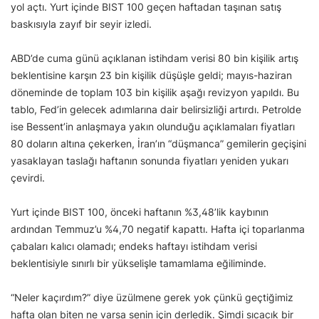
yol açtı. Yurt içinde BIST 100 geçen haftadan taşınan satış
baskısıyla zayıf bir seyir izledi.
ABD’de cuma günü açıklanan istihdam verisi 80 bin kişilik artış
beklentisine karşın 23 bin kişilik düşüşle geldi; mayıs-haziran
döneminde de toplam 103 bin kişilik aşağı revizyon yapıldı. Bu
tablo, Fed’in gelecek adımlarına dair belirsizliği artırdı. Petrolde
ise Bessent’in anlaşmaya yakın olunduğu açıklamaları fiyatları
80 doların altına çekerken, İran’ın “düşmanca” gemilerin geçişini
yasaklayan taslağı haftanın sonunda fiyatları yeniden yukarı
çevirdi.
Yurt içinde BIST 100, önceki haftanın %3,48’lik kaybının
ardından Temmuz’u %4,70 negatif kapattı. Hafta içi toparlanma
çabaları kalıcı olamadı; endeks haftayı istihdam verisi
beklentisiyle sınırlı bir yükselişle tamamlama eğiliminde.
“Neler kaçırdım?” diye üzülmene gerek yok çünkü geçtiğimiz
hafta olan biten ne varsa senin için derledik. Şimdi sıcacık bir