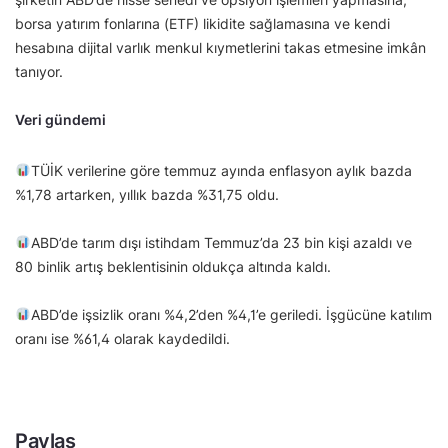
borsa yatırım fonlarına (ETF) likidite sağlamasına ve kendi
hesabına dijital varlık menkul kıymetlerini takas etmesine imkân
tanıyor.
Veri gündemi
TÜİK verilerine göre temmuz ayında enflasyon aylık bazda
%1,78 artarken, yıllık bazda %31,75 oldu.
ABD’de tarım dışı istihdam Temmuz’da 23 bin kişi azaldı ve
80 binlik artış beklentisinin oldukça altında kaldı.
ABD’de işsizlik oranı %4,2’den %4,1’e geriledi. İşgücüne katılım
oranı ise %61,4 olarak kaydedildi.
Paylaş