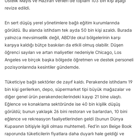
Üstelik Mayıs ve Haziran verileri de toplam 103 bin kişi aşağı
revize edildi.
En sert düşüş yerel yönetimlere bağlı eğitim kurumlarında
görüldü. Bu alanda istihdam tek ayda 50 bin kişi azaldı. Burada
yalnızca mevsimsellik değil, ABD’de okul bölgelerinin karşı
karşıya kaldığı bütçe baskıları da etkili olmuş olabilir. Düşen
öğrenci sayıları ve artan maliyetler nedeniyle Chicago, Los
Angeles ve birçok başka bölgede öğretmen ve destek personeli
pozisyonlarında kesintiler gündemde.
Tüketiciye bağlı sektörler de zayıf kaldı. Perakende istihdamı 19
bin kişi gerilerken, depo, süpermarket tipi büyük mağazalar ve
diğer genel ürün perakendecilerindeki kayıp 21 bine ulaştı.
Eğlence ve konaklama sektöründe ise 40 bin kişilik düşüş
görüldü; bunun yaklaşık 26 bini restoran ve barlardan, 10 bini
eğlence ve rekreasyon faaliyetlerinden geldi (bunun Dünya
Kupasının bitişiyle ilgili olması muhtemel). Fed’in son Beige Book
raporunda tüketicilerin fiyatlara daha duyarlı hale geldiği ve