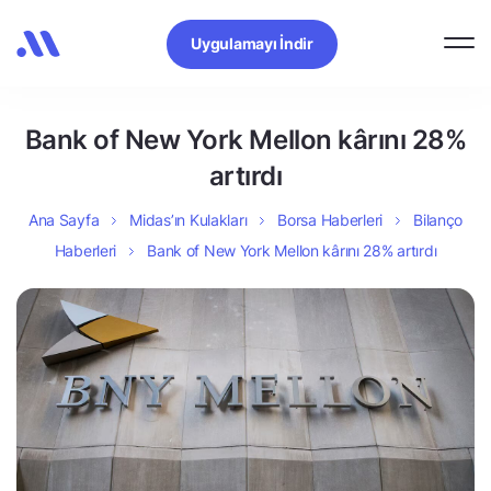
Uygulamayı İndir
Bank of New York Mellon kârını 28%
artırdı
Ana Sayfa
Midas’ın Kulakları
Borsa Haberleri
Bilanço
Haberleri
Bank of New York Mellon kârını 28% artırdı