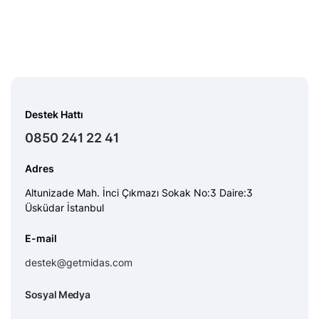
Destek Hattı
0850 241 22 41
Adres
Altunizade Mah. İnci Çıkmazı Sokak No:3 Daire:3
Üsküdar İstanbul
E-mail
destek@getmidas.com
Sosyal Medya