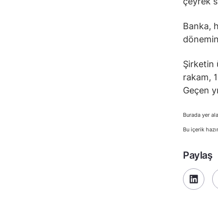
çeyrek s
Banka, h
dönemind
Şirketin 
rakam, 13
Geçen yı
Burada yer ala
Bu içerik hazı
Paylaş