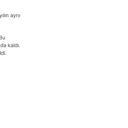
ılın aynı
 Bu
da kaldı.
di.