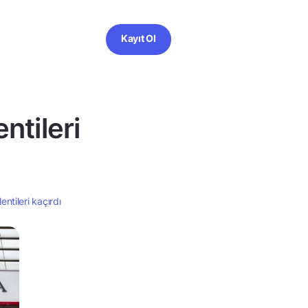
Kayıt Ol
ntileri
entileri kaçırdı