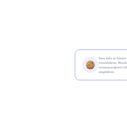
Borsa İ
Ereğl
OYAK