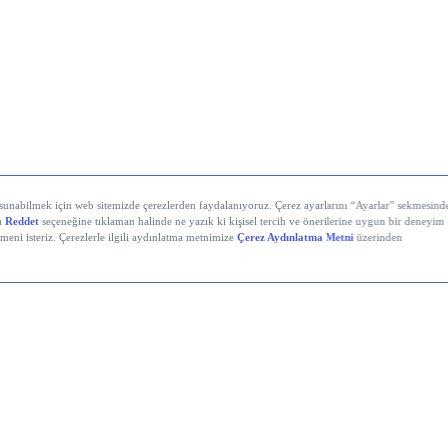
stanbul’da Bugün: Şirket Haberleri
i Demir Çelik (EREGL)
 Çimento (OYAKC)