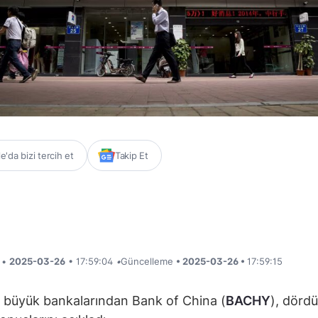
'da bizi tercih et
Takip Et
i •
2025-03-26
• 17:59:04
•
Güncelleme
• 2025-03-26 •
17:59:15
n büyük bankalarından Bank of China (
BACHY
), dörd