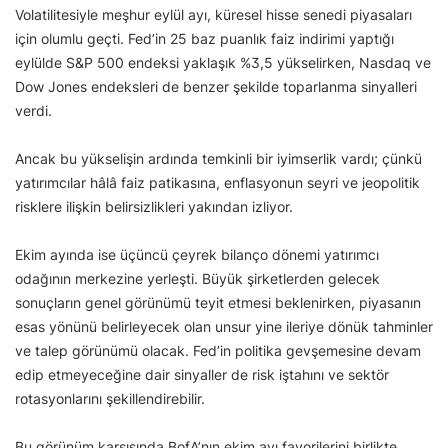
Volatilitesiyle meşhur eylül ayı, küresel hisse senedi piyasaları
için olumlu geçti. Fed’in 25 baz puanlık faiz indirimi yaptığı
eylülde S&P 500 endeksi yaklaşık %3,5 yükselirken, Nasdaq ve
Dow Jones endeksleri de benzer şekilde toparlanma sinyalleri
verdi.
Ancak bu yükselişin ardında temkinli bir iyimserlik vardı; çünkü
yatırımcılar hâlâ faiz patikasına, enflasyonun seyri ve jeopolitik
risklere ilişkin belirsizlikleri yakından izliyor.
Ekim ayında ise üçüncü çeyrek bilanço dönemi yatırımcı
odağının merkezine yerleşti. Büyük şirketlerden gelecek
sonuçların genel görünümü teyit etmesi beklenirken, piyasanın
esas yönünü belirleyecek olan unsur yine ileriye dönük tahminler
ve talep görünümü olacak. Fed’in politika gevşemesine devam
edip etmeyeceğine dair sinyaller de risk iştahını ve sektör
rotasyonlarını şekillendirebilir.
Bu görünüm karşısında BofA’nın ekim ayı favorilerini birlikte