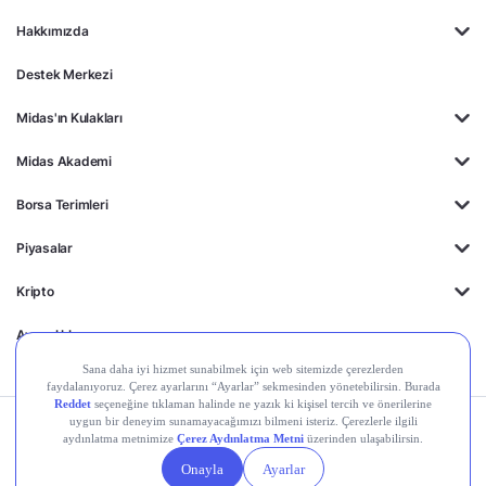
Hakkımızda
Destek Merkezi
Midas'ın Kulakları
Midas Akademi
Borsa Terimleri
Piyasalar
Kripto
Ayrıcalıklar
Kişisel Verilerin
Gizlilik
Yasal
Çerez
Korunması
Politikası
Duyurular
Ayarları