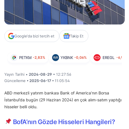
Google'da bizi tercih et
Takip Et
PETKM
-2,83%
YKBNK
-0,06%
EREGL
-6,93%
Yayın Tarihi •
2024-08-29
• 12:27:56
Güncelleme
• 2025-06-17 •
11:05:54
ABD merkezli yatırım bankası Bank of America’nın Borsa
İstanbul’da bugün (29 Haziran 2024) en çok alım-satım yaptığı
hisseler belli oldu.
BofA’nın Gözde Hisseleri Hangileri?