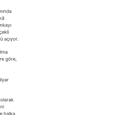
amında
ekâ
ankayı
çekli
ü açıyor.
olma
ere göre,
ilyar
 olarak
ni
de halka