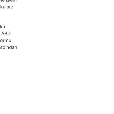
lka arz
lka
c, ABD
 formu
ardından