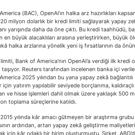
America (BAC), OpenAI’ın halka arz hazırlıkları kaps
520 milyon dolarlık bir kredi limiti sağlayarak yapay z
nı yarışında daha da öne çıktı. Bu kredi taahhüdü, b
n en büyük alacaklıları arasına yerleştirirken, büyük öl
kâ halka arzlarına yönelik yeni iş fırsatlarının da önün
 limiti, Bank of America’nın OpenAI’a verdiği ilk kredi 
ni taşıyor. Reuters tarafından incelenen banka içi veril
America 2025 yılından bu yana yapay zekâ bağlantılı
r için yatırım yapılabilir seviyede borçlanma, kaldıraçlı
n ve hisse işlemleri dahil olmak üzere yaklaşık 500 m
fon toplama süreçlerine katıldı.
2015 yılında kâr amacı gütmeyen bir araştırma grubu
ının ardından, artan yapay zekâ geliştirme maliyetleri
ak için kâr odaklı bir birim oluşturmuştu. Şirket, ABD’