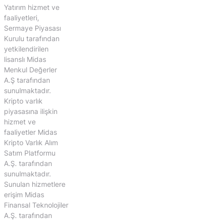
Yatırım hizmet ve
faaliyetleri,
Sermaye Piyasası
Kurulu tarafından
yetkilendirilen
lisanslı Midas
Menkul Değerler
A.Ş tarafından
sunulmaktadır.
Kripto varlık
piyasasına ilişkin
hizmet ve
faaliyetler Midas
Kripto Varlık Alım
Satım Platformu
A.Ş. tarafından
sunulmaktadır.
Sunulan hizmetlere
erişim Midas
Finansal Teknolojiler
A.Ş. tarafından