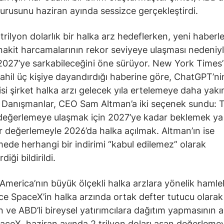
urusunu haziran ayında sessizce gerçekleştirdi.
trilyon dolarlık bir halka arz hedeflerken, yeni haberle
 nakit harcamalarının rekor seviyeye ulaşması nedeniy
2027’ye sarkabileceğini öne sürüyor. New York Times’
ahil üç kişiye dayandırdığı haberine göre, ChatGPT’ni
cisi şirket halka arzı gelecek yıla ertelemeye daha yakı
 Danışmanlar, CEO Sam Altman’a iki seçenek sundu: T
 değerlemeye ulaşmak için 2027’ye kadar beklemek y
r değerlemeyle 2026’da halka açılmak. Altman’ın ise
ede herhangi bir indirimi “kabul edilemez” olarak
diği bildirildi.
America’nın büyük ölçekli halka arzlara yönelik hamlel
e SpaceX’in halka arzında ortak defter tutucu olarak
n ve ABD’li bireysel yatırımcılara dağıtım yapmasının 
paceX, haziran ayında 2 trilyon doları aşan değerlemey