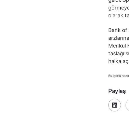
görmeye 
olarak t
Bank of 
arzların
Menkul K
taslağı
halka aç
Bu içerik hazı
Paylaş