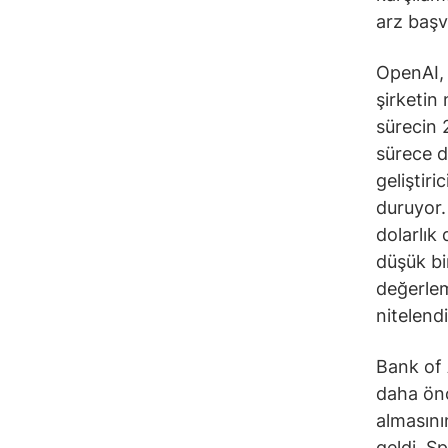
arz başv
OpenAI, 
şirketin
sürecin 
sürece d
geliştiri
duruyor.
dolarlık
düşük bi
değerlem
nitelendir
Bank of 
daha önc
almasını
geldi. S