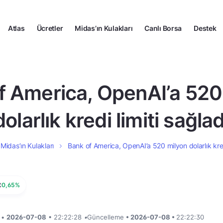
Atlas
Ücretler
Midas’ın Kulakları
Canlı Borsa
Destek
f America, OpenAI’a 520
dolarlık kredi limiti sağlad
Midas’ın Kulakları
Bank of America, OpenAI’a 520 milyon dolarlık kredi
C
0,65%
i •
2026-07-08
• 22:22:28
•
Güncelleme
• 2026-07-08 •
22:22:30