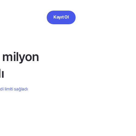
Kayıt Ol
 milyon
ı
 limiti sağladı