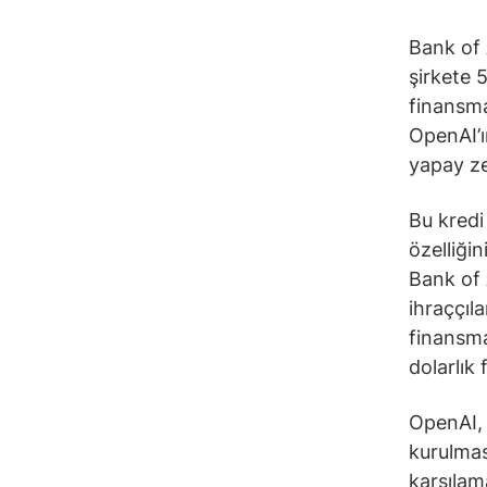
Bank of 
şirkete 
finansma
OpenAI’ı
yapay ze
Bu kredi
özelliği
Bank of 
ihraççıla
finansma
dolarlık 
OpenAI, 
kurulmas
karşılam