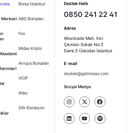
Destek Hattı
mızda
Borsa İstanbul
0850 241 22 41
 Merkezi
ABD Borsaları
Adres
ın
Fon
Altunizade Mah. İnci
arı
Çıkmazı Sokak No:3
Midas Kripto
Daire:3 Üsküdar İstanbul
 Akademi
Avrupa Borsaları
E-mail
Terimleri
destek@getmidas.com
VİOP
lar
Sosyal Medya
Atlas
Sıfır Komisyon
ıklar
Kredili Yatırım