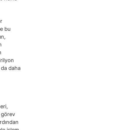
r
le bu
ın,
n
n
rilyon
a da daha
eri,
 görev
ardından
le işlem