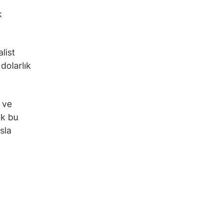
k
list
dolarlık
i ve
ak bu
sla