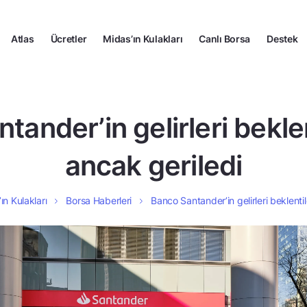
Atlas
Ücretler
Midas’ın Kulakları
Canlı Borsa
Destek
ander’in gelirleri beklen
ancak geriledi
ın Kulakları
Borsa Haberleri
Banco Santander’in gelirleri beklentil