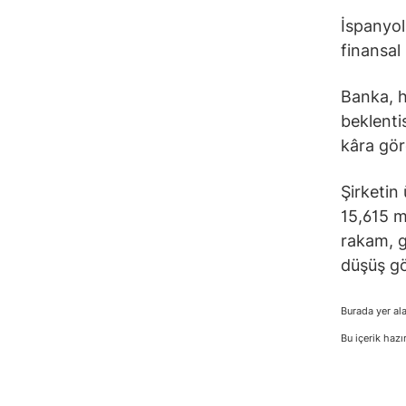
İspanyol
finansal 
Banka, h
beklenti
kâra gör
Şirketin 
15,615 m
rakam, g
düşüş gö
Burada yer ala
Bu içerik hazı