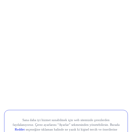
LLY
THYAO
UBER