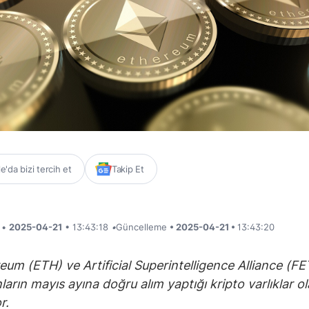
'da bizi tercih et
Takip Et
i •
2025-04-21
• 13:43:18
•
Güncelleme
• 2025-04-21 •
13:43:20
eum (ETH) ve Artificial Superintelligence Alliance (FE
nların mayıs ayına doğru alım yaptığı kripto varlıklar o
r.