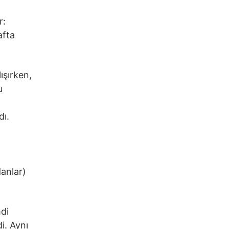
r:
afta
ışırken,
u
dı.
danlar)
mdi
i. Aynı