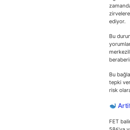
zamanda,
zirveler
ediyor.
Bu durum
yorumlan
merkezil
beraberi
Bu bağla
tepki ve
risk olar
Arti
FET bali
586’ya y