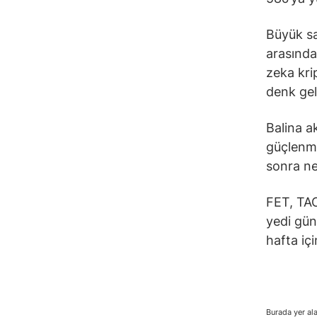
Büyük sa
arasında
zeka kri
denk gel
Balina a
güçlenme
sonra ne
FET, TAO
yedi gün
hafta iç
Burada yer ala