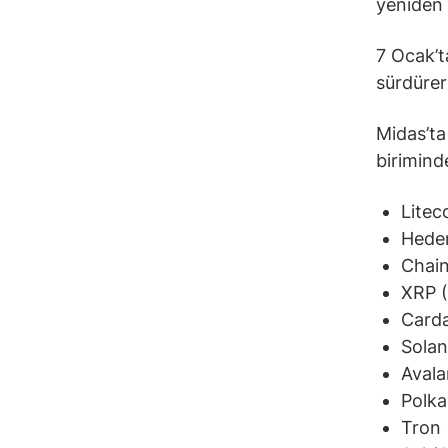
yeniden 
7 Ocak’t
sürdürer
Midas’ta
biriminde
Litec
Heder
Chain
XRP (
Carda
Solan
Avala
Polka
Tron 