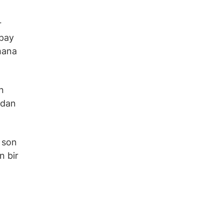
r
apay
amana
n
ndan
 son
n bir