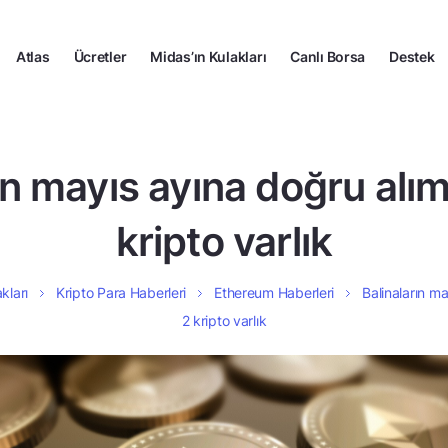
Atlas
Ücretler
Midas’ın Kulakları
Canlı Borsa
Destek
ın mayıs ayına doğru alım
kripto varlık
kları
Kripto Para Haberleri
Ethereum Haberleri
Balinaların ma
2 kripto varlık