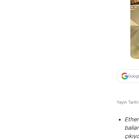
Google
Yayın Tarih
Ether
balia
çıkıyo