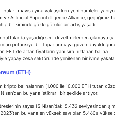
alinaları, mayıs ayına yaklaşırken yeni hamleler yapıyo
 ve Artificial Superintelligence Alliance, geçtiğimiz h
hip birikiminde gözle görülür bir artış yaşadı.
 haftalarda yaşadığı sert düzeltmelerden çıkmaya çal
lımları potansiyel bir toparlanmaya güven duyulduğun
or. FET de artan fiyatların yanı sıra hızlanan balina
siyle yapay zeka sektöründe yenilenen bir ivme yakala
ereum (ETH)
 kripto balinalarının (1.000 ile 10.000 ETH tutan cüz
 Nisan’dan bu yana istikrarlı bir şekilde artıyor.
dreslerinin sayısı 15 Nisan’daki 5.432 seviyesinden şi
2023’ten bu yana en yüksek sayı olan 5.460’a yükseld