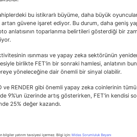
hiplerdeki bu istikrarlı büyüme, daha büyük oyuncula
 artan güvene işaret ediyor. Bu durum, daha geniş y
pto anlatısının toparlanma belirtileri gösterdiği bir z
iyor.
ktivitesinin ısınması ve yapay zeka sektörünün yenide
siyle birlikte FET’in bir sonraki hamlesi, anlatının bu
reye yöneleceğine dair önemli bir sinyal olabilir.
 ve RENDER gibi önemli yapay zeka coinlerinin tümü
de 9%’un üzerinde artış gösterirken, FET’in kendisi so
inde 25% değer kazandı.
n bilgiler yatırım tavsiyesi içermez. Bilgi için:
Midas Sorumluluk Beyanı