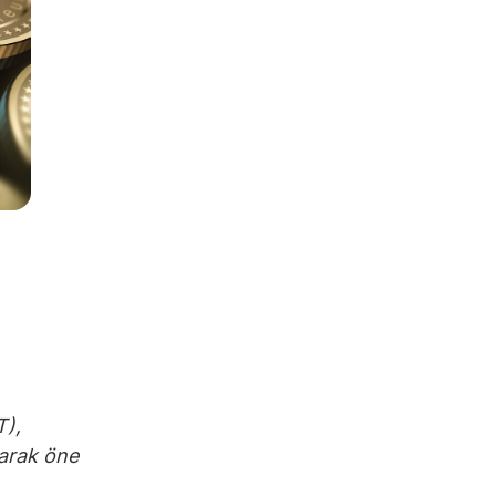
T),
larak öne