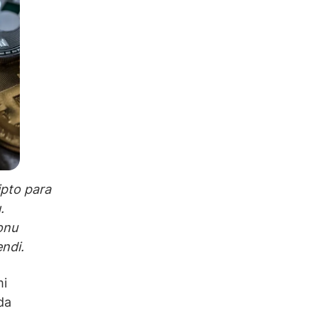
ipto para
.
fonu
endi.
mi
da