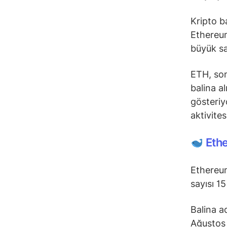
Kripto b
Ethereum
büyük sa
ETH, son
balina a
gösteriy
aktivite
Eth
Ethereum
sayısı 15
Balina a
Ağustos 