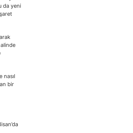
u da yeni
işaret
arak
halinde
e
e nasıl
an bir
Nisan’da