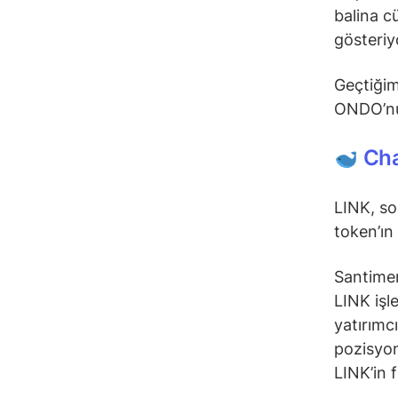
balina c
gösteriy
Geçtiğim
ONDO’nun
Cha
LINK, so
token’ın
Santimen
LINK işle
yatırımc
pozisyon
LINK’in 