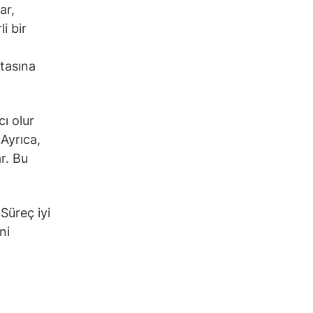
ar,
i bir
itasına
cı olur
 Ayrıca,
r. Bu
 Süreç iyi
ni