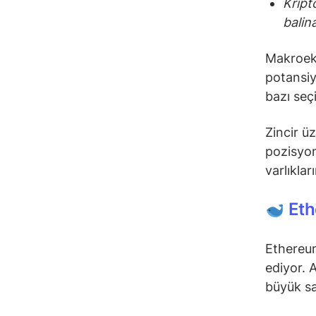
Kript
balin
Makroeko
potansiy
bazı seç
Zincir üz
pozisyo
varlıkla
Eth
Ethereum
ediyor. 
büyük sa