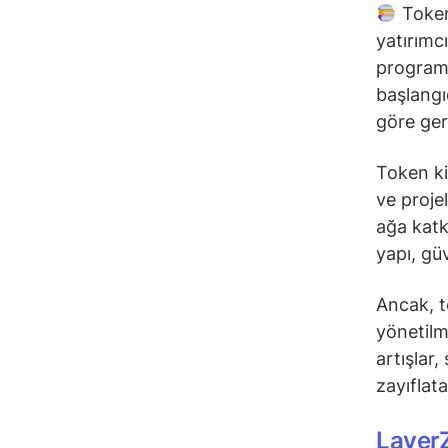
Token 
yatırımcı
programa
başlangı
göre gerç
Token ki
ve proje
ağa katk
yapı, güv
Ancak, to
yönetilm
artışlar,
zayıflatab
Layer