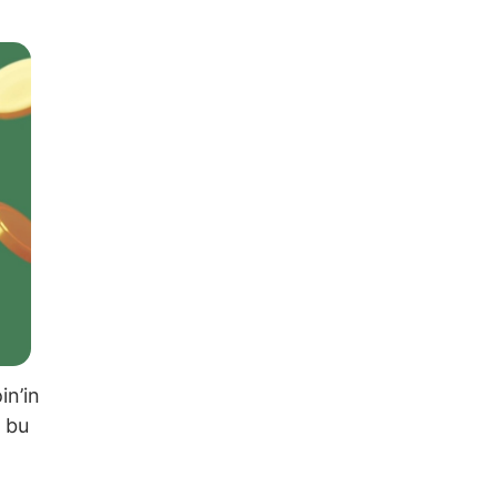
in’in
a bu