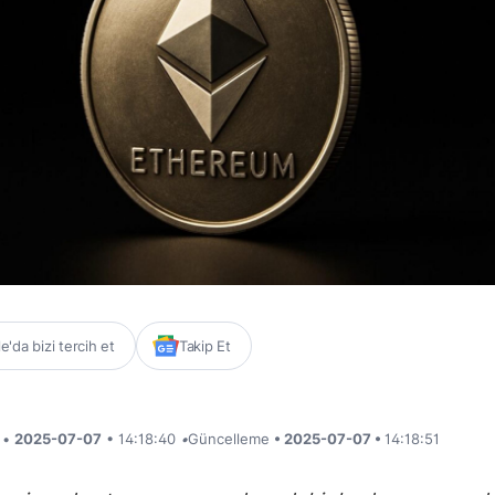
'da bizi tercih et
Takip Et
i •
2025-07-07
• 14:18:40
•
Güncelleme
• 2025-07-07 •
14:18:51