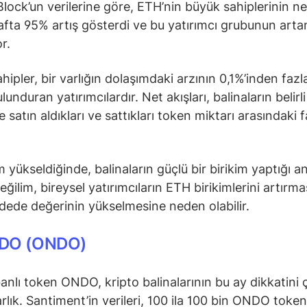
lock’un verilerine göre, ETH’nin büyük sahiplerinin net
fta 95% artış gösterdi ve bu yatırımcı grubunun artan
or.
ipler, bir varlığın dolaşımdaki arzının 0,1%’inden fazla
lunduran yatırımcılardır. Net akışları, balinaların belirli
satın aldıkları ve sattıkları token miktarı arasındaki f
 yükseldiğinde, balinaların güçlü bir birikim yaptığı a
 eğilim, bireysel yatırımcıların ETH birikimlerini artırm
dede değerinin yükselmesine neden olabilir.
DO (ONDO)
nlı token ONDO, kripto balinalarının bu ay dikkatini 
rlık. Santiment’in verileri, 100 ila 100 bin ONDO token