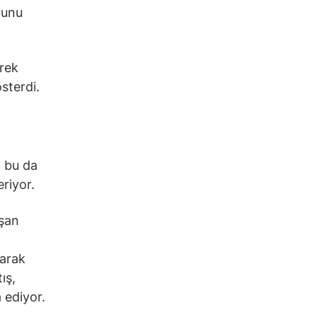
ğunu
erek
österdi.
, bu da
riyor.
aşan
larak
ış,
a ediyor.