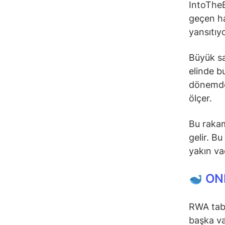
IntoTheB
geçen ha
yansıtıy
Büyük sah
elinde bu
dönemde 
ölçer.
Bu rakam
gelir. Bu
yakın va
ON
RWA taba
başka va