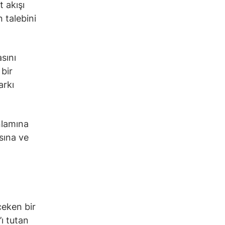
 akışı
 talebini
sını
 bir
arkı
nlamına
asına ve
çeken bir
’ı tutan