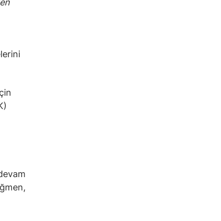
ken
erini
çin
K)
 devam
rağmen,