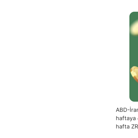
ABD-İran
haftaya 
hafta ZRO