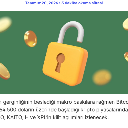
Temmuz 20, 2026 • 3 dakika okuma süresi
 gerginliğinin beslediği makro baskılara rağmen Bitco
64.500 doların üzerinde başladığı kripto piyasalarınd
, KAITO, H ve XPL’in kilit açılımları izlenecek.