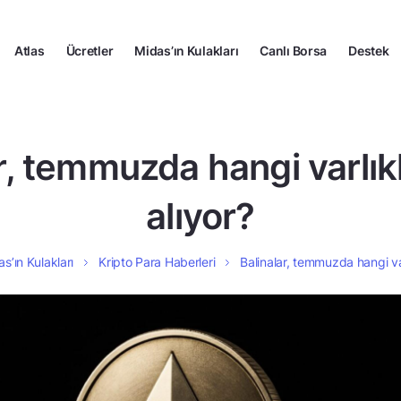
Atlas
Ücretler
Midas’ın Kulakları
Canlı Borsa
Destek
r, temmuzda hangi varlıkl
alıyor?
s’ın Kulakları
Kripto Para Haberleri
Balinalar, temmuzda hangi varl