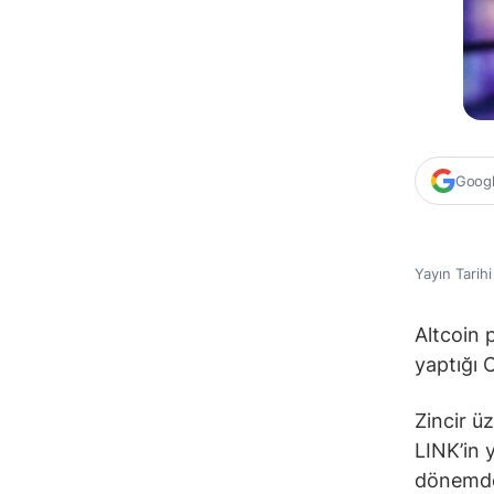
Google
Yayın Tarih
Altcoin 
yaptığı 
Zincir üz
LINK’in 
dönemde 