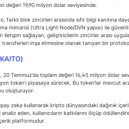
rın değeri 19,90 milyon dolar seviyesinde.
, farklı blok zincirleri arasında sıfır bilgi kanıtına d
ma mimarisi (Ultra Light Node/DVN yapısı) ile güvenli
iletişim sağlayan, geliştiricilerin zincirler arası uygu
 transferleri inşa etmesine olanak tanıyan bir protoko
(KAITO)
, 20 Temmuz’da toplam değeri 16,45 milyon dolar se
lyon token’ı piyasaya sürecek. Bu token’lar mevcut ar
u oluşturuyor.
apay zeka kullanarak kripto dünyasındaki dağınık içeri
 analiz eden, kullanıcıların katkılarını ölçüp ödüllendir
içerik platformudur.