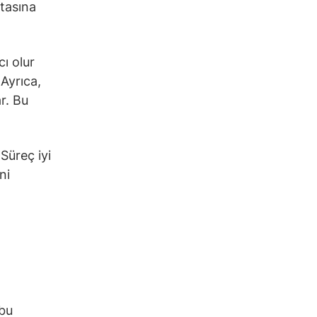
itasına
cı olur
 Ayrıca,
r. Bu
 Süreç iyi
ni
 bu