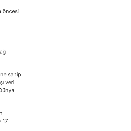
a öncesi
 ağ
ine sahip
şı veri
 Dünya
ın
) 17