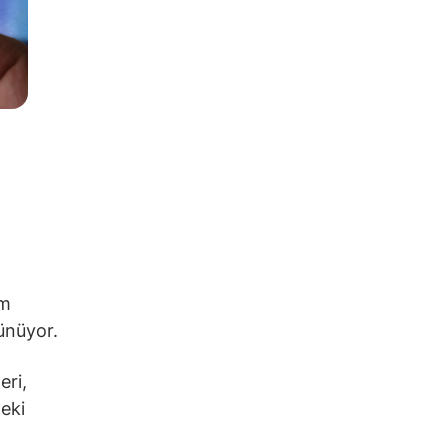
im
rünüyor.
eri,
eki