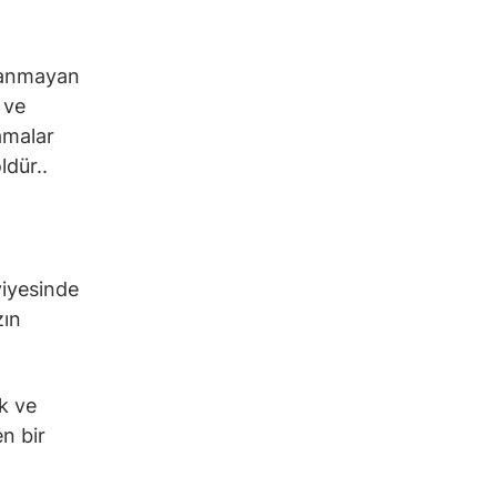
ayanmayan
 ve
lamalar
ldür..
viyesinde
zın
k ve
en bir