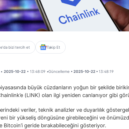
'da bizi tercih et
Takip Et
i •
2025-10-22
• 13:48:09
•
Güncelleme
• 2025-10-22 •
13:48:19
piyasasında büyük cüzdanların yoğun bir şekilde birik
Chainlink’e (LINK) olan ilgi yeniden canlanıyor gibi gö
erindeki veriler, teknik analizler ve duyarlılık göstergel
yeni bir yükseliş döngüsüne girebileceğini ve önümüzd
Bitcoin’i geride bırakabileceğini gösteriyor.