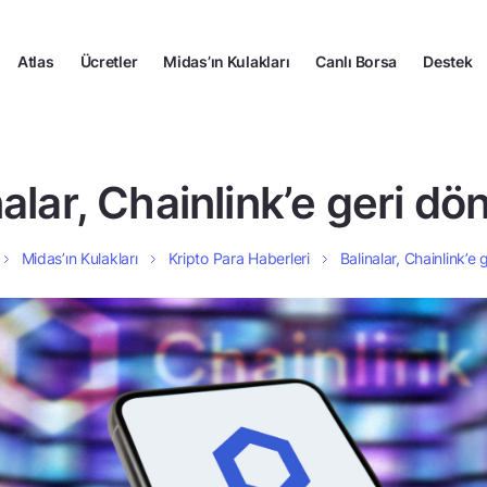
Atlas
Ücretler
Midas’ın Kulakları
Canlı Borsa
Destek
nalar, Chainlink’e geri dö
Midas’ın Kulakları
Kripto Para Haberleri
Balinalar, Chainlink’e