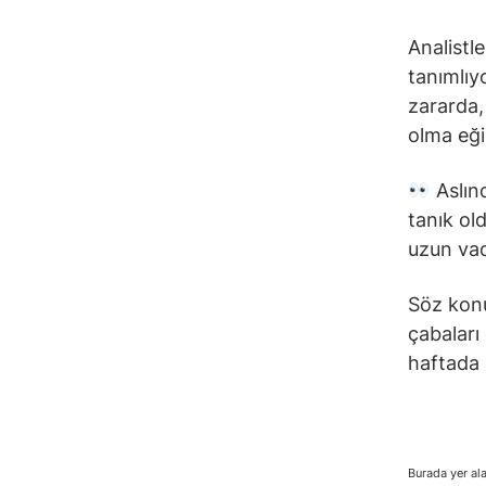
Analistle
tanımlıyo
zararda,
olma eği
Aslınd
tanık ol
uzun vad
Söz konu
çabaları 
haftada 
Burada yer ala