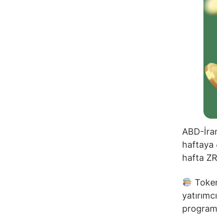
ABD-İran
haftaya 
hafta ZRO
Token 
yatırımcı
programa