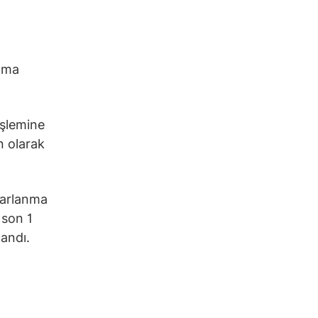
şama
işlemine
n olarak
parlanma
 son 1
andı.