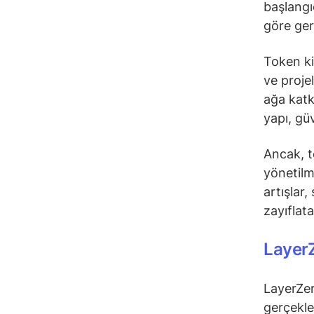
başlangı
göre gerç
Token ki
ve proje
ağa katk
yapı, güv
Ancak, to
yönetilm
artışlar,
zayıflatab
Layer
LayerZer
gerçekle