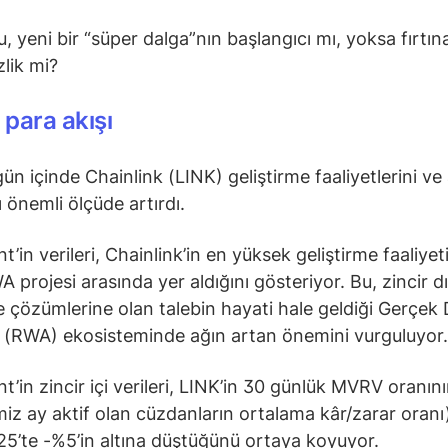
, yeni bir “süper dalga”nın başlangıcı mı, yoksa fırtın
zlik mi?
para akışı
ün içinde Chainlink (LINK) geliştirme faaliyetlerini ve
ı önemli ölçüde artırdı.
’in verileri, Chainlink’in en yüksek geliştirme faaliyet
A projesi arasında yer aldığını gösteriyor. Bu, zincir dı
e çözümlerine olan talebin hayati hale geldiği Gerçek
rı (RWA) ekosisteminde ağın artan önemini vurguluyor.
t’in zincir içi verileri, LINK’in 30 günlük MVRV oranın
miz ay aktif olan cüzdanların ortalama kâr/zarar oranı
5’te -%5’in altına düştüğünü ortaya koyuyor.