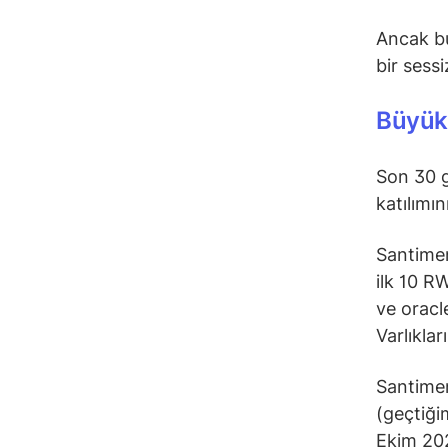
Ancak bu
bir sessi
Büyük 
Son 30 g
katılımın
Santiment
ilk 10 RW
ve oracl
Varlıkla
Santimen
(geçtiği
Ekim 202