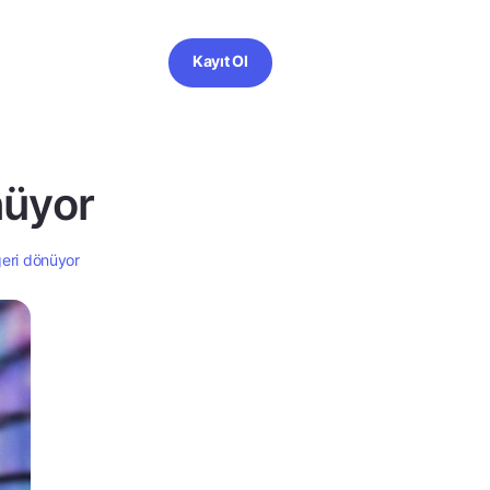
Kayıt Ol
nüyor
 geri dönüyor