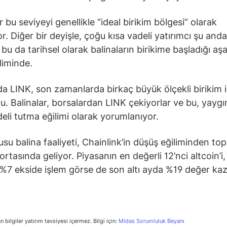
r bu seviyeyi genellikle “ideal birikim bölgesi” olarak
r. Diğer bir deyişle, çoğu kısa vadeli yatırımcı şu anda
 bu da tarihsel olarak balinaların birikime başladığı a
liminde.
a LINK, son zamanlarda birkaç büyük ölçekli birikim 
du. Balinalar, borsalardan LINK çekiyorlar ve bu, yaygı
eli tutma eğilimi olarak yorumlanıyor.
su balina faaliyeti, Chainlink’in düşüş eğiliminden to
ortasında geliyor. Piyasanın en değerli 12’nci altcoin’i,
%7 ekside işlem görse de son altı ayda %19 değer kaz
n bilgiler yatırım tavsiyesi içermez. Bilgi için:
Midas Sorumluluk Beyanı