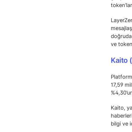
token’la
LayerZero
mesajlaş
doğrudan 
ve token
Kaito 
Platform
17,59 mi
%4,30’un
Kaito, y
haberleri
bilgi ve 