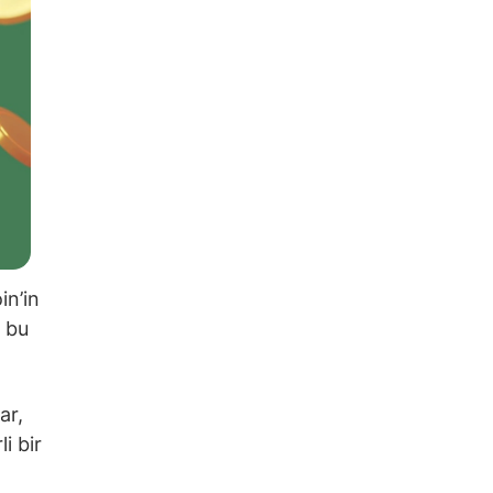
in’in
a bu
ar,
i bir