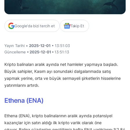
Google'da bizi tercih et
Takip Et
Yayın Tarihi •
2025-12-01
• 13:51:03
Güncelleme
• 2025-12-01 •
13:51:13
Kripto balinaları aralık ayında net hamleler yapmaya başladı.
Büyük sahipler, Kasım ayı sonundaki dalgalanmada satış
yapmak yerine, orta ve büyük sermayeli şirketlerin hisselerine
yatırımlarını artırdı.
Ethena (ENA)
Ethena (ENA), kripto balinalarının aralık ayında potansiyel
kazançlar için satın aldığı ilk kripto varlık olarak öne
çıkıyor. Balina cüzdanları geçtiğimiz hafta ENA varlıklarını %2,84