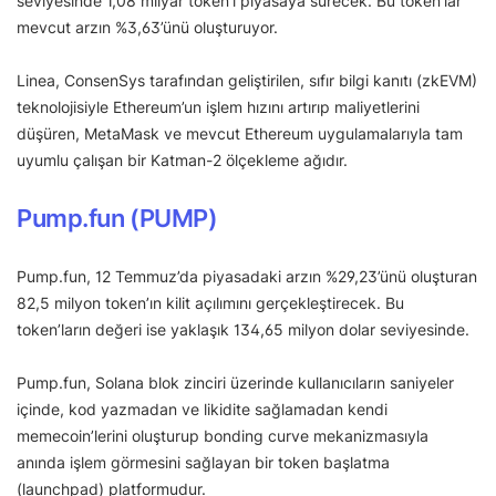
seviyesinde 1,08 milyar token’ı piyasaya sürecek. Bu token’lar
mevcut arzın %3,63’ünü oluşturuyor.
Linea, ConsenSys tarafından geliştirilen, sıfır bilgi kanıtı (zkEVM)
teknolojisiyle Ethereum’un işlem hızını artırıp maliyetlerini
düşüren, MetaMask ve mevcut Ethereum uygulamalarıyla tam
uyumlu çalışan bir Katman-2 ölçekleme ağıdır.
Pump.fun (PUMP)
Pump.fun, 12 Temmuz’da piyasadaki arzın %29,23’ünü oluşturan
82,5 milyon token’ın kilit açılımını gerçekleştirecek. Bu
token’ların değeri ise yaklaşık 134,65 milyon dolar seviyesinde.
Pump.fun, Solana blok zinciri üzerinde kullanıcıların saniyeler
içinde, kod yazmadan ve likidite sağlamadan kendi
memecoin’lerini oluşturup bonding curve mekanizmasıyla
anında işlem görmesini sağlayan bir token başlatma
(launchpad) platformudur.