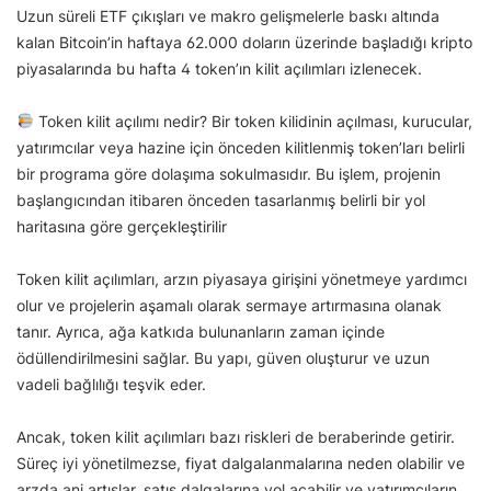
Uzun süreli ETF çıkışları ve makro gelişmelerle baskı altında
kalan Bitcoin’in haftaya 62.000 doların üzerinde başladığı kripto
piyasalarında bu hafta 4 token’ın kilit açılımları izlenecek.
Token kilit açılımı nedir? Bir token kilidinin açılması, kurucular,
yatırımcılar veya hazine için önceden kilitlenmiş token’ları belirli
bir programa göre dolaşıma sokulmasıdır. Bu işlem, projenin
başlangıcından itibaren önceden tasarlanmış belirli bir yol
haritasına göre gerçekleştirilir
Token kilit açılımları, arzın piyasaya girişini yönetmeye yardımcı
olur ve projelerin aşamalı olarak sermaye artırmasına olanak
tanır. Ayrıca, ağa katkıda bulunanların zaman içinde
ödüllendirilmesini sağlar. Bu yapı, güven oluşturur ve uzun
vadeli bağlılığı teşvik eder.
Ancak, token kilit açılımları bazı riskleri de beraberinde getirir.
Süreç iyi yönetilmezse, fiyat dalgalanmalarına neden olabilir ve
arzda ani artışlar, satış dalgalarına yol açabilir ve yatırımcıların