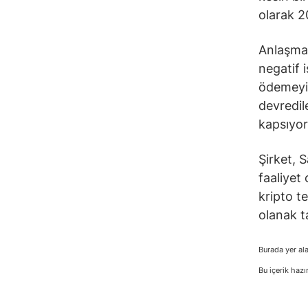
olarak 2
Anlaşma,
negatif 
ödemeyi i
devredile
kapsıyor
Şirket, 
faaliyet
kripto t
olanak t
Burada yer ala
Bu içerik hazı