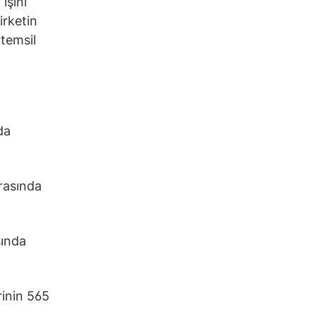
işini
irketin
 temsil
da
arasında
sında
rinin 565