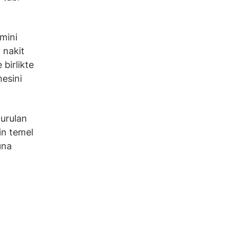
hmini
 nakit
 birlikte
mesini
durulan
in temel
ına