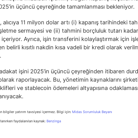
025’in üçüncü çeyreğinde tamamlanması bekleniyor.
 alıcıya 11 milyon dolar artı (i) kapanış tarihindeki ta
işletme sermayesi ve (ii) tahmini borçluluk tutarı kadar
çeriyor. Ayrıca, işin transferini kolaylaştırmak için işle
n belirli kısıtlı nakdin kısa vadeli bir kredi olarak veril
.
Sadakat işini 2025’in üçüncü çeyreğinden itibaren dur
 olarak raporlayacak. Bu, yönetimin kaynaklarını şirket
eklifleri ve stablecoin ödemeleri altyapısına odaklamas
anıyacak.
n bilgiler yatırım tavsiyesi içermez. Bilgi için:
Midas Sorumluluk Beyanı
rlanırken faydalanılan kaynak:
Benzinga