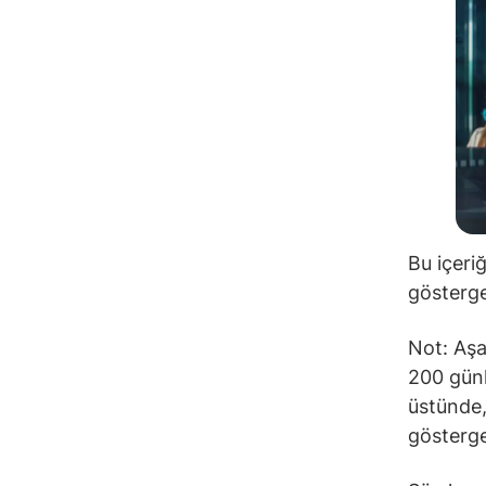
Bu içeri
gösterge
Not: Aşa
200 günl
üstünde,
gösterge