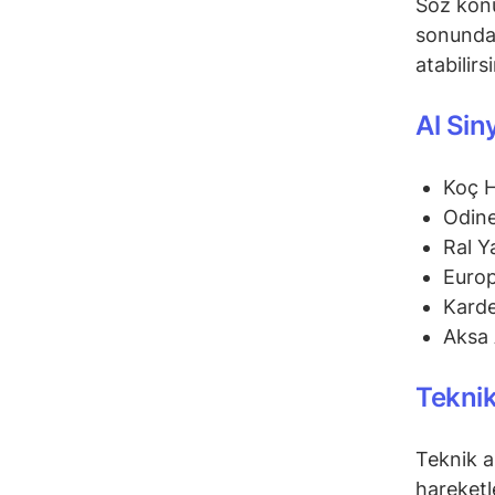
Söz konu
sonunda 
atabilirs
Al Sin
Koç 
Odine
Ral Y
Euro
Karde
Aksa 
Teknik
Teknik a
hareketl