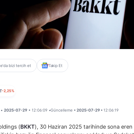
'da bizi tercih et
Takip Et
T
-2,25%
i •
2025-07-29
• 12:06:09
•
Güncelleme
• 2025-07-29 •
12:06:19
ldings (
BKKT
), 30 Haziran 2025 tarihinde sona eren 