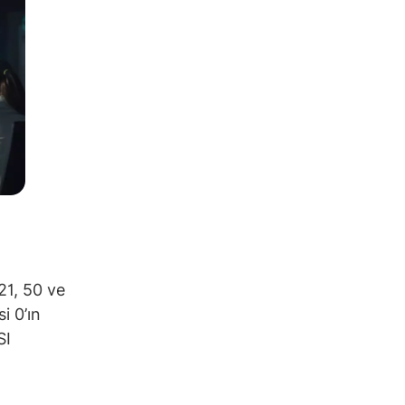
21, 50 ve
i 0’ın
SI