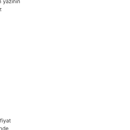
n yazının
z
fiyat
inde