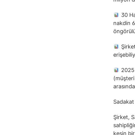
30 Haz
nakdin 6
öngörülü
Şirket
erişebil
2025 i
(müşteri
arasında
Sadakat İ
Şirket, 
sahipliğ
kesin bi