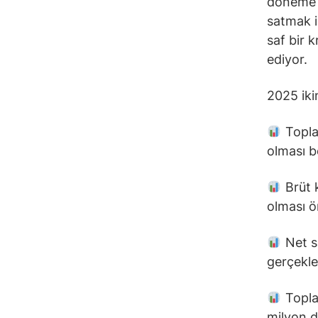
döneme i
satmak i
saf bir 
ediyor.
2025 iki
Toplam
olması b
Brüt k
olması ö
Net sa
gerçekle
Toplam
milyon d