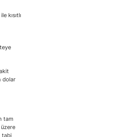
e kısıtlı
iteye
akit
n dolar
in tam
 üzere
 tabi