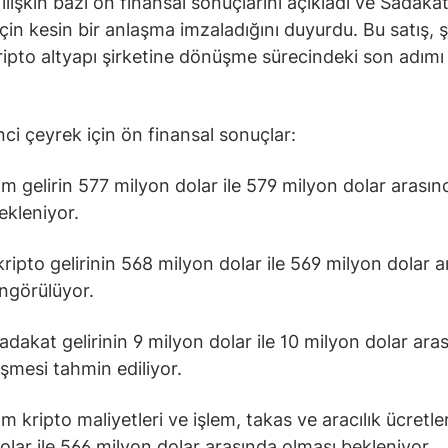
lişkin bazı ön finansal sonuçlarını açıkladı ve Sadakat 
çin kesin bir anlaşma imzaladığını duyurdu. Bu satış, ş
kripto altyapı şirketine dönüşme sürecindeki son adımı
nci çeyrek için ön finansal sonuçlar:
 gelirin 577 milyon dolar ile 579 milyon dolar arasın
ekleniyor.
ripto gelirinin 568 milyon dolar ile 569 milyon dolar 
ngörülüyor.
dakat gelirinin 9 milyon dolar ile 10 milyon dolar ara
şmesi tahmin ediliyor.
 kripto maliyetleri ve işlem, takas ve aracılık ücretle
olar ile 566 milyon dolar arasında olması bekleniyor.