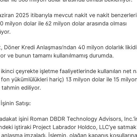
iran 2025 itibarıyla mevcut nakit ve nakit benzerleri il
0 milyon dolar ile 62 milyon dolar arasında olması
yor.
, Döner Kredi Anlaşması’ndan 40 milyon dolarlık likid
iyor ve bunun tamamı kullanılmamış durumda.
kinci çeyrekte işletme faaliyetlerinde kullanılan net n
 fon yükümlülükleri hariç) 13 milyon dolar ile 15 milyo
 tahmin ediliyor.
şinin Satışı:
Sadakat işini Roman DBDR Technology Advisors, Inc.’
indeki iştiraki Project Labrador Holdco, LLC’ye satmak
r anlaşma imzaladı. İşlemin, olağan kapanış koşullarına