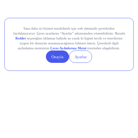
Devr-i Alem: Dünyada Neler Oluyor?