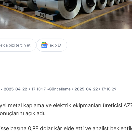
'da bizi tercih et
Takip Et
i •
2025-04-22
• 17:10:17
•
Güncelleme
• 2025-04-22 •
17:10:29
yel metal kaplama ve elektrik ekipmanları üreticisi AZZ
onuçlarını açıkladı.
isse başına 0,98 dolar kâr elde etti ve analist beklentil