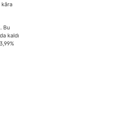
k kâra
i. Bu
da kaldı
 3,99%