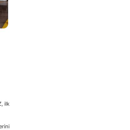
, ilk
erini