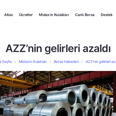
Atlas
Ücretler
Midas’ın Kulakları
Canlı Borsa
Destek
AZZ’nin gelirleri azaldı
a Sayfa
Midas’ın Kulakları
Borsa Haberleri
AZZ’nin gelirleri az