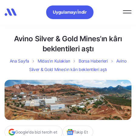
Uygulamayı İndir
Avino Silver & Gold Mines’ın kârı
beklentileri aştı
Ana Sayfa
Midas’ın Kulakları
Borsa Haberleri
Avino
Silver & Gold Mines’ın kârı beklentileri aştı
Google'da bizi tercih et
Takip Et