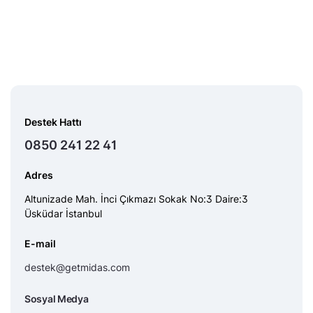
Destek Hattı
0850 241 22 41
Adres
Altunizade Mah. İnci Çıkmazı Sokak No:3 Daire:3
Üsküdar İstanbul
E-mail
destek@getmidas.com
Sosyal Medya