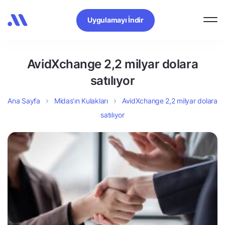
Uygulamayı İndir
AvidXchange 2,2 milyar dolara
satılıyor
Ana Sayfa
Midas’ın Kulakları
AvidXchange 2,2 milyar dolara
satılıyor