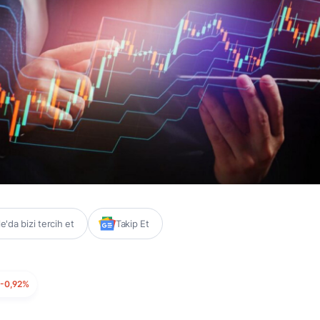
'da bizi tercih et
Takip Et
-0,92%