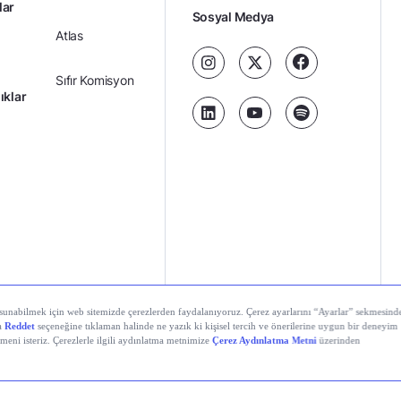
lar
Sosyal Medya
Atlas
Sıfır Komisyon
ıklar
Kredili Yatırım
Ücretler
Kariyer
Kişisel
al Teknolojiler A.Ş. Tüm hakları saklıdır.
Gizlilik
Verilerin
Politikası
Korunması