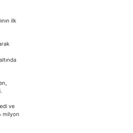
nın ilk
larak
altında
en,
.
edi ve
4 milyon