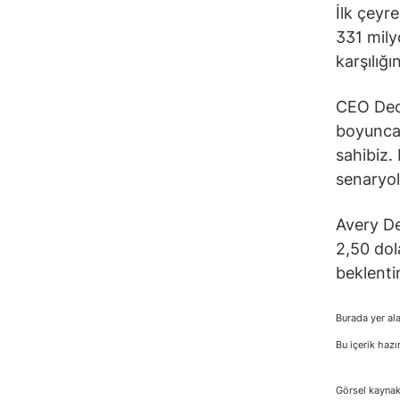
İlk çeyre
331 mily
karşılığı
CEO Deon
boyunca 
sahibiz. 
senaryol
Avery De
2,50 dol
beklentin
Burada yer ala
Bu içerik hazı
Görsel kaynak