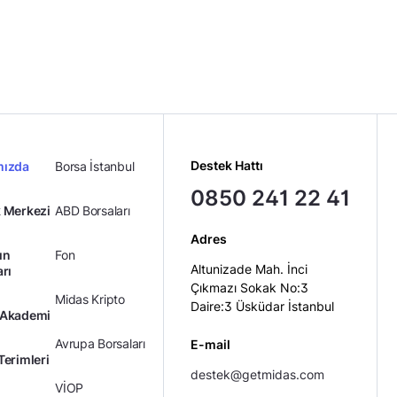
Destek Hattı
mızda
Borsa İstanbul
0850 241 22 41
 Merkezi
ABD Borsaları
Adres
ın
Fon
Altunizade Mah. İnci
arı
Çıkmazı Sokak No:3
Midas Kripto
Daire:3 Üsküdar İstanbul
 Akademi
Avrupa Borsaları
E-mail
Terimleri
destek@getmidas.com
VİOP