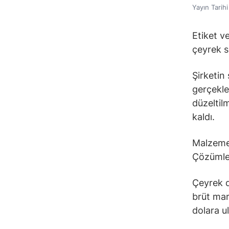
Yayın Tarih
Etiket v
çeyrek s
Şirketin 
gerçekleş
düzeltilm
kaldı.
Malzeme 
Çözümler
Çeyrek d
brüt mar
dolara ul