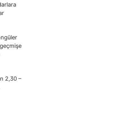
darlara
ar
öngüler
 geçmişe
u
ın 2,30 –
k