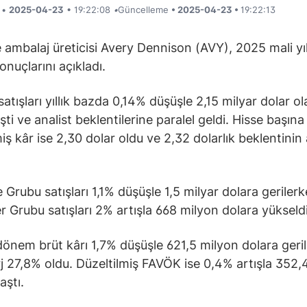
i •
2025-04-23
• 19:22:08
•
Güncelleme
• 2025-04-23 •
19:22:13
e ambalaj üreticisi Avery Dennison (AVY), 2025 mali yılı
onuçlarını açıkladı.
satışları yıllık bazda 0,14% düşüşle 2,15 milyar dolar o
ti ve analist beklentilerine paralel geldi. Hisse başına
iş kâr ise 2,30 dolar oldu ve 2,32 dolarlık beklentinin 
Grubu satışları 1,1% düşüşle 1,5 milyar dolara gerilerk
 Grubu satışları 2% artışla 668 milyon dolara yükseldi
önem brüt kârı 1,7% düşüşle 621,5 milyon dolara geril
j 27,8% oldu. Düzeltilmiş FAVÖK ise 0,4% artışla 352,
aştı.