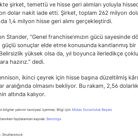
kte şirket, temettü ve hisse geri alımları yoluyla hisse
on dolar nakit iade etti. Şirket, toplam 262 milyon dol
nda 1,4 milyon hisse geri alımı gerçekleştirdi.
 Stander, “Genel franchise’ımızın gücü sayesinde d
güçlü sonuçlar elde etme konusunda kanıtlanmış bir
Belirsizlik yüksek olsa da, yıl boyunca ilerledikçe çokl
ara hazırız.” dedi.
nnison, ikinci çeyrek için hisse başına düzeltilmiş kâr
ar aralığında olmasını bekliyor. Bu rakam, 2,56 dolarlı
in altında kalıyor.
n bilgiler yatırım tavsiyesi içermez. Bilgi için:
Midas Sorumluluk Beyanı
rlanırken faydalanılan kaynak:
Benzinga
: Shutterstock