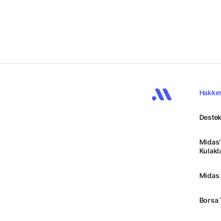
Hakkı
Destek
Midas'
Kulakl
Midas
Borsa 