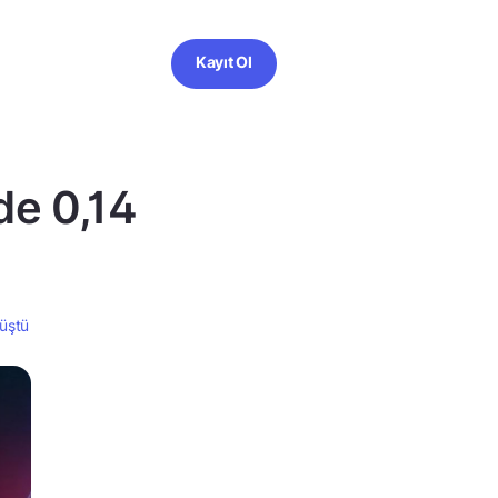
Kayıt Ol
de 0,14
düştü