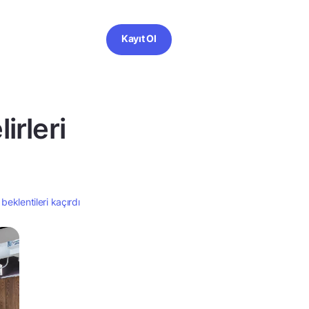
Kayıt Ol
irleri
 beklentileri kaçırdı