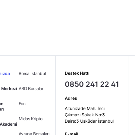
Midas Sorumluluk Beyanı
Destek Hattı
mızda
Borsa İstanbul
0850 241 22 41
 Merkezi
ABD Borsaları
Adres
ın
Fon
Altunizade Mah. İnci
arı
Çıkmazı Sokak No:3
Midas Kripto
Daire:3 Üsküdar İstanbul
 Akademi
Avrupa Borsaları
E-mail