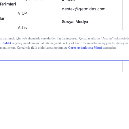
Terimleri
destek@getmidas.com
VİOP
lar
Sosyal Medya
Atlas
Sıfır Komisyon
ıklar
Kredili Yatırım
Ücretler
Kariyer
Kişisel
al Teknolojiler A.Ş. Tüm hakları saklıdır.
Gizlilik
Verilerin