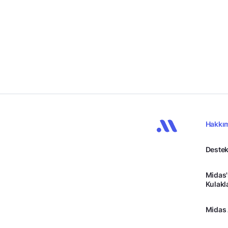
Hakkı
Destek
Midas'
Kulakl
Midas