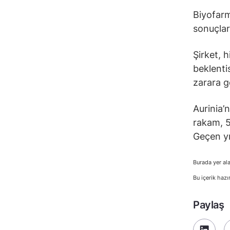
Biyofarm
sonuçları
Şirket, h
beklenti
zarara g
Aurinia’n
rakam, 59
Geçen yı
Burada yer ala
Bu içerik hazı
Paylaş