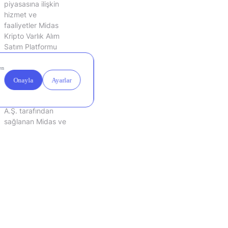
piyasasına ilişkin
hizmet ve
faaliyetler Midas
Kripto Varlık Alım
Satım Platformu
A.Ş. tarafından
sunulmaktadır.
Sunulan hizmetlere
erişim Midas
Finansal Teknolojiler
A.Ş. tarafından
sağlanan Midas ve
Midas Kripto mobil
uygulamaları
üzerinden
sağlanmaktadır.
Yasal
Çerez