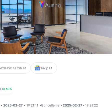
'da bizi tercih et
Takip Et
PH
0,60%
i •
2025-02-27
• 19:21:11
•
Güncelleme
• 2025-02-27 •
19:21:22