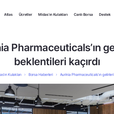
Atlas
Ücretler
Midas’ın Kulakları
Canlı Borsa
Destek
ia Pharmaceuticals’ın gel
beklentileri kaçırdı
as’ın Kulakları
Borsa Haberleri
Aurinia Pharmaceuticals’ın gelirleri