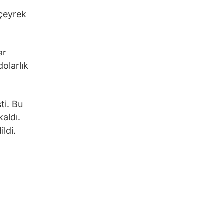
çeyrek
ar
dolarlık
ti. Bu
kaldı.
ldi.