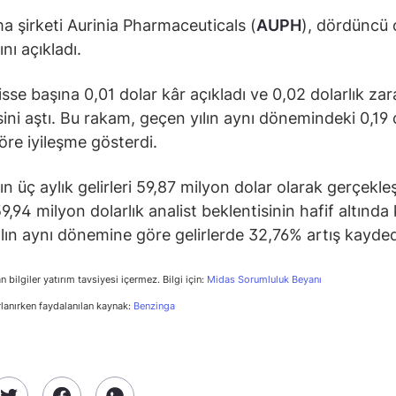
a şirketi Aurinia Pharmaceuticals (
AUPH
), dördüncü 
nı açıkladı.
isse başına 0,01 dolar kâr açıkladı ve 0,02 dolarlık zar
sini aştı. Bu rakam, geçen yılın aynı dönemindeki 0,19 
öre iyileşme gösterdi.
ın üç aylık gelirleri 59,87 milyon dolar olarak gerçekleş
,94 milyon dolarlık analist beklentisinin hafif altında 
lın aynı dönemine göre gelirlerde 32,76% artış kaydedi
n bilgiler yatırım tavsiyesi içermez. Bilgi için:
Midas Sorumluluk Beyanı
rlanırken faydalanılan kaynak:
Benzinga