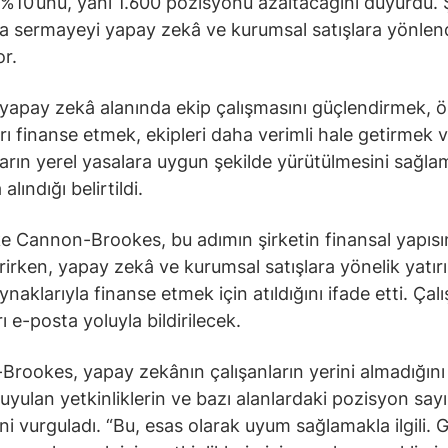
 %10’unu, yani 1.600 pozisyonu azaltacağını duyurdu. Ş
a sermayeyi yapay zekâ ve kurumsal satışlara yönlen
or.
 yapay zekâ alanında ekip çalışmasını güçlendirmek, 
arı finanse etmek, ekipleri daha verimli hale getirmek v
arın yerel yasalara uygun şekilde yürütülmesini sağl
alındığı belirtildi.
 Cannon-Brookes, bu adımın şirketin finansal yapısı
rirken, yapay zekâ ve kurumsal satışlara yönelik yatırı
naklarıyla finanse etmek için atıldığını ifade etti. Çal
ı e-posta yoluyla bildirilecek.
rookes, yapay zekânın çalışanların yerini almadığın
duyulan yetkinliklerin ve bazı alanlardaki pozisyon sayı
ini vurguladı. “Bu, esas olarak uyum sağlamakla ilgili.