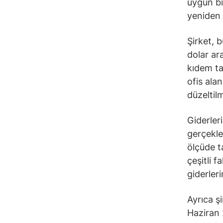
uygun bi
yeniden 
Şirket, 
dolar ar
kıdem ta
ofis ala
düzeltil
Giderler
gerçekle
ölçüde 
çeşitli 
giderleri
Ayrıca ş
Haziran 