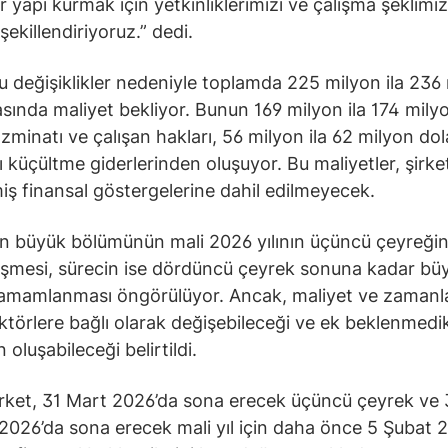
r yapı kurmak için yetkinliklerimizi ve çalışma şeklimiz
şekillendiriyoruz.” dedi.
bu değişiklikler nedeniyle toplamda 225 milyon ila 236
asında maliyet bekliyor. Bunun 169 milyon ila 174 milyo
zminatı ve çalışan hakları, 56 milyon ila 62 milyon dola
nı küçültme giderlerinden oluşuyor. Bu maliyetler, şirke
miş finansal göstergelerine dahil edilmeyecek.
in büyük bölümünün mali 2026 yılının üçüncü çeyreği
şmesi, sürecin ise dördüncü çeyrek sonuna kadar bü
tamamlanması öngörülüyor. Ancak, maliyet ve zaman
faktörlere bağlı olarak değişebileceği ve ek beklenmedi
n oluşabileceği belirtildi.
irket, 31 Mart 2026’da sona erecek üçüncü çeyrek ve
2026’da sona erecek mali yıl için daha önce 5 Şubat 