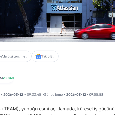
'da bizi tercih et
Takip Et
AM
28,84%
i •
2026-03-12
• 09:33:45
•
Güncelleme
• 2026-03-12 •
09:55:58
n (TEAM), yaptığı resmi açıklamada, küresel iş gücün