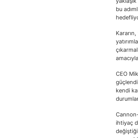
yaklaşık
bu adıml
hedefliy
Kararın,
yatırıml
çıkarmal
amacıyla 
CEO Mike
güçlendi
kendi kay
durumlar
Cannon-B
ihtiyaç 
değiştiğ