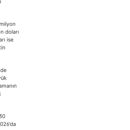
i
 milyon
n doları
rı ise
tin
nde
yük
lamanın
k
 30
2026’da