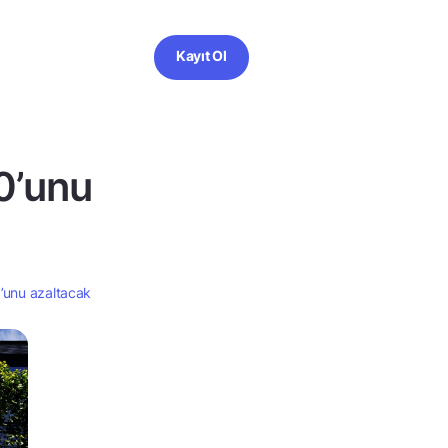
Kayıt Ol
0’unu
0’unu azaltacak