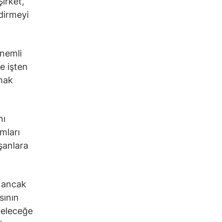
irket,
dirmeyi
önemli
e işten
amak
nı
mları
ışanlara
ı ancak
sının
 Geleceğe