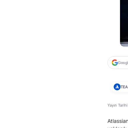
Google
TE
Yayın Tarih
Atlassia