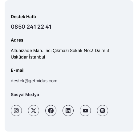
Destek Hattı
0850 241 22 41
Adres
Altunizade Mah. İnci Çıkmazı Sokak No:3 Daire:3
Üsküdar İstanbul
E-mail
destek@getmidas.com
Sosyal Medya