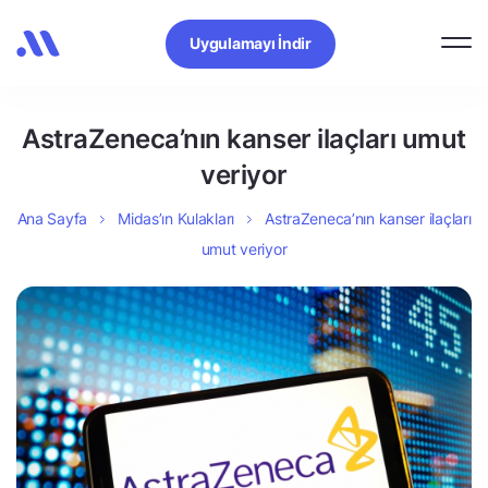
Uygulamayı İndir
AstraZeneca’nın kanser ilaçları umut
veriyor
Ana Sayfa
Midas’ın Kulakları
AstraZeneca’nın kanser ilaçları
umut veriyor