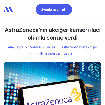
Uygulamayı İndir
AstraZeneca’nın akciğer kanseri ilacı
olumlu sonuç verdi
Ana Sayfa
Midas’ın Kulakları
AstraZeneca’nın akciğer
kanseri ilacı olumlu sonuç verdi