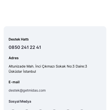
Destek Hattı
0850 241 22 41
Adres
Altunizade Mah. İnci Çıkmazı Sokak No:3 Daire:3
Üsküdar İstanbul
E-mail
destek@getmidas.com
Sosyal Medya