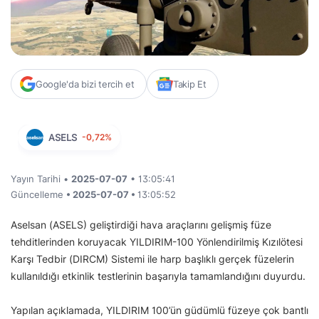
Google'da bizi tercih et
Takip Et
ASELS
-0,72%
Yayın Tarihi •
2025-07-07
• 13:05:41
Güncelleme
• 2025-07-07 •
13:05:52
Aselsan (ASELS) geliştirdiği hava araçlarını gelişmiş füze
tehditlerinden koruyacak YILDIRIM-100 Yönlendirilmiş Kızılötesi
Karşı Tedbir (DIRCM) Sistemi ile harp başlıklı gerçek füzelerin
kullanıldığı etkinlik testlerinin başarıyla tamamlandığını duyurdu.
Yapılan açıklamada, YILDIRIM 100’ün güdümlü füzeye çok bantlı