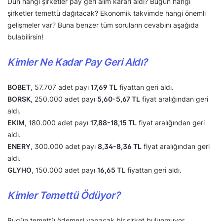
Dün hangi şirketler pay geri alım kararı aldı? Bugün hangi
şirketler temettü dağıtacak? Ekonomik takvimde hangi önemli
gelişmeler var? Buna benzer tüm soruların cevabını aşağıda
bulabilirsin!
Kimler Ne Kadar Pay Geri Aldı?
BOBET
, 57.707 adet payı
17,69 TL
fiyattan geri aldı.
BORSK
, 250.000 adet payı
5,60-5,67 TL
fiyat aralığından geri
aldı.
EKIM
, 180.000 adet payı
17,88-18,15 TL
fiyat aralığından geri
aldı.
ENERY
, 300.000 adet payı
8,34-8,36 TL
fiyat aralığından geri
aldı.
GLYHO
, 150.000 adet payı
16,65 TL
fiyattan geri aldı.
Kimler Temettü Ödüyor?
Bugün temettü ödemesi yapacak bir şirket bulunmuyor.