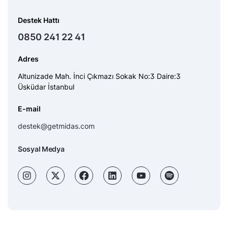
Destek Hattı
0850 241 22 41
Adres
Altunizade Mah. İnci Çıkmazı Sokak No:3 Daire:3
Üsküdar İstanbul
E-mail
destek@getmidas.com
Sosyal Medya