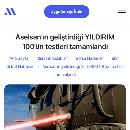
Uygulamayı İndir
Aselsan’ın geliştirdiği YILDIRIM
100’ün testleri tamamlandı
Ana Sayfa
Midas’ın Kulakları
Borsa Haberleri
BIST
Şirket Haberleri
Aselsan’ın geliştirdiği YILDIRIM 100’ün testleri
tamamlandı