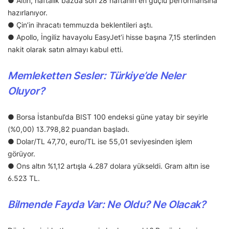
● Altın, haftalık bazda son 28 haftanın en güçlü performansına
hazırlanıyor.
● Çin’in ihracatı temmuzda beklentileri aştı.
● Apollo, İngiliz havayolu EasyJet’i hisse başına 7,15 sterlinden
nakit olarak satın almayı kabul etti.
Memleketten Sesler: Türkiye’de Neler
Oluyor?
● Borsa İstanbul’da BIST 100 endeksi güne yatay bir seyirle
(%0,00) 13.798,82 puandan başladı.
● Dolar/TL 47,70, euro/TL ise 55,01 seviyesinden işlem
görüyor.
● Ons altın %1,12 artışla 4.287 dolara yükseldi. Gram altın ise
6.523 TL.
Bilmende Fayda Var: Ne Oldu? Ne Olacak?