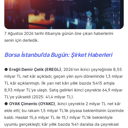
7 Ağustos 2026 tarihi itibarıyla günün öne çıkan haberlerini
senin için derledik.
Borsa İstanbul’da Bugün: Şirket Haberleri
●
Ereğli Demir Çelik (EREGL)
, 2026’nın ikinci çeyreğinde 8,55
milyar TL net kâr açıkladı; geçen yılın aynı döneminde 1,3 milyar
TL kâr açıklanmıştı. İlk yarı net kârı yıllık bazda %415 artışla
8,93 milyar TL’ye ulaştı. Satış gelirleri ikinci çeyrekte 64,9 milyar
TL’ye yükseldi (2025: 41,4 milyar TL).
●
OYAK Çimento (OYAKC)
, ikinci çeyrekte 2 milyar TL net kâr
elde etti; bu rakam 1,5 milyar TL’lik piyasa beklentisinin üzerinde
kaldı. Hasılat 15,6 milyar TL ile 15,1 milyar TL’lik beklentiyle
uyumlu gerçekleşti; kâr yıllık bazda %41 daralsa da çeyreksel