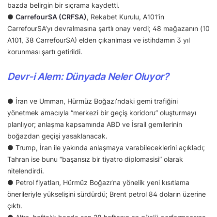
bazda belirgin bir sıçrama kaydetti.
●
CarrefourSA (CRFSA)
, Rekabet Kurulu, A101’in
CarrefourSA’yı devralmasına şartlı onay verdi; 48 mağazanın (10
A101, 38 CarrefourSA) elden çıkarılması ve istihdamın 3 yıl
korunması şartı getirildi.
Devr-i Alem: Dünyada Neler Oluyor?
● İran ve Umman, Hürmüz Boğazı’ndaki gemi trafiğini
yönetmek amacıyla “merkezi bir geçiş koridoru” oluşturmayı
planlıyor; anlaşma kapsamında ABD ve İsrail gemilerinin
boğazdan geçişi yasaklanacak.
● Trump, İran ile yakında anlaşmaya varabileceklerini açıkladı;
Tahran ise bunu “başarısız bir tiyatro diplomasisi” olarak
nitelendirdi.
● Petrol fiyatları, Hürmüz Boğazı’na yönelik yeni kısıtlama
önerileriyle yükselişini sürdürdü; Brent petrol 84 doların üzerine
çıktı.