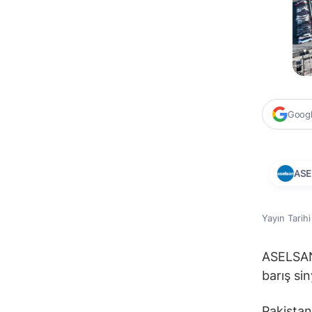
Google
ASE
Yayın Tarih
ASELSAN 
barış si
Pakistan