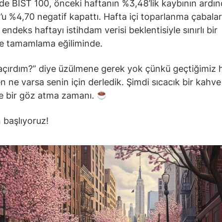
nde BIST 100, önceki haftanın %3,48’lik kaybının ardı
 %4,70 negatif kapattı. Hafta içi toparlanma çabaları
endeks haftayı istihdam verisi beklentisiyle sınırlı bir
le tamamlama eğiliminde.
açırdım?” diye üzülmene gerek yok çünkü geçtiğimiz 
n ne varsa senin için derledik. Şimdi sıcacık bir kahve 
 bir göz atma zamanı.
 başlıyoruz!