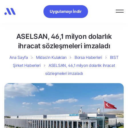
Uygulamayı İndir
ASELSAN, 46,1 milyon dolarlık
ihracat sözleşmeleri imzaladı
Ana Sayfa
Midas’ın Kulakları
Borsa Haberleri
BIST
Şirket Haberleri
ASELSAN, 46,1 milyon dolarlık ihracat
sözleşmeleri imzaladı