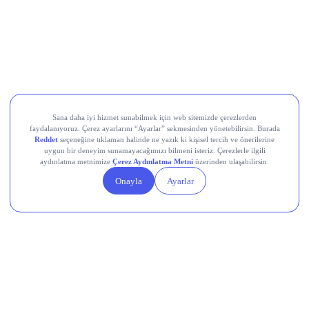
Odine Solutions (ODINE)
Ral Yatırım Holding (RALYH)
Europower Enerji ve Otomasyon (EUPWR)
Kardemir Karabük Demir Çelik Sanayi ve Ticaret (KRDMD)
Aksa Akrilik Kimya Sanayii (AKSA)
Teknik Analiz Nedir?