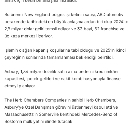
almak için kesin bir anlaşma imzaladı.
Bu önemli New England bölgesi şirketinin satışı, ABD otomotiv
perakende tarihindeki en büyük anlaşmalardan biri olup 2024’te
2,9 milyar dolar geliri temsil ediyor ve 33 bayi, 52 franchise ve
üç kaza merkezi içeriyor.
İşlemin olağan kapanış koşullarına tabi olduğu ve 2025’in ikinci
çeyreğinin sonlarında tamamlanması beklendiği belirtildi.
Asbury, 1,34 milyar dolarlık satın alma bedelini kredi imkânı
kapasitesi, ipotek gelirleri ve nakit kombinasyonuyla finanse
etmeyi planlıyor.
The Herb Chambers Companies’in sahibi Herb Chambers,
Asbury’ye Özel Danışman görevini üstlenmeyi kabul etti ve
Massachusetts’in Somerville kentindeki Mercedes-Benz of
Boston’ın mülkiyetini elinde tutacak.