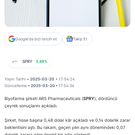
Google'da bizi tercih et
Takip Et
SPRY
3,88%
Yayın Tarihi •
2025-03-20
• 17:54:24
Güncelleme
• 2025-03-20 •
17:54:36
Biyofarma şirketi ARS Pharmaceuticals (
SPRY
), dördüncü
çeyrek sonuçlarını açıkladı.
Şirket, hisse başına 0,48 dolar kâr açıkladı ve 0,14 dolarlık zarar
beklentisini aştı. Bu rakam, geçen yılın aynı dönemindeki 0,07
dolarlık zarara göre önemli bir artış gösterdi.