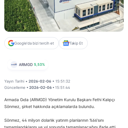
Google'da bizi tercih et
Takip Et
ARMGD
5,53%
Yayın Tarihi •
2026-02-06
• 15:51:32
Güncelleme
• 2026-02-06 •
15:51:44
Armada Gıda (ARMGD) Yönetim Kurulu Başkanı Fethi Kalıpçı
Sönmez, şirket hakkında açıklamalarda bulundu.
Sönmez, 44 milyon dolarlık yatırım planlarının %66’sını
tamamlandıklarını ve yıl sonunda tamamlanacağını ifade etti.