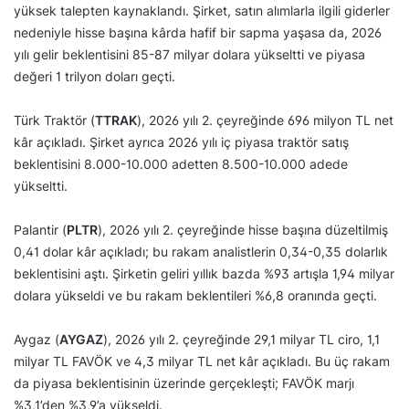
yüksek talepten kaynaklandı. Şirket, satın alımlarla ilgili giderler
nedeniyle hisse başına kârda hafif bir sapma yaşasa da, 2026
yılı gelir beklentisini 85-87 milyar dolara yükseltti ve piyasa
değeri 1 trilyon doları geçti.
Türk Traktör (
TTRAK
), 2026 yılı 2. çeyreğinde 696 milyon TL net
kâr açıkladı. Şirket ayrıca 2026 yılı iç piyasa traktör satış
beklentisini 8.000-10.000 adetten 8.500-10.000 adede
yükseltti.
Palantir (
PLTR
), 2026 yılı 2. çeyreğinde hisse başına düzeltilmiş
0,41 dolar kâr açıkladı; bu rakam analistlerin 0,34-0,35 dolarlık
beklentisini aştı. Şirketin geliri yıllık bazda %93 artışla 1,94 milyar
dolara yükseldi ve bu rakam beklentileri %6,8 oranında geçti.
Aygaz (
AYGAZ
), 2026 yılı 2. çeyreğinde 29,1 milyar TL ciro, 1,1
milyar TL FAVÖK ve 4,3 milyar TL net kâr açıkladı. Bu üç rakam
da piyasa beklentisinin üzerinde gerçekleşti; FAVÖK marjı
%3,1’den %3,9’a yükseldi.