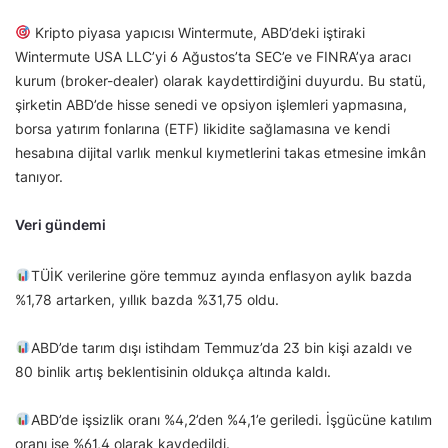
Kripto piyasa yapıcısı Wintermute, ABD’deki iştiraki
Wintermute USA LLC’yi 6 Ağustos’ta SEC’e ve FINRA’ya aracı
kurum (broker-dealer) olarak kaydettirdiğini duyurdu. Bu statü,
şirketin ABD’de hisse senedi ve opsiyon işlemleri yapmasına,
borsa yatırım fonlarına (ETF) likidite sağlamasına ve kendi
hesabına dijital varlık menkul kıymetlerini takas etmesine imkân
tanıyor.
Veri gündemi
TÜİK verilerine göre temmuz ayında enflasyon aylık bazda
%1,78 artarken, yıllık bazda %31,75 oldu.
ABD’de tarım dışı istihdam Temmuz’da 23 bin kişi azaldı ve
80 binlik artış beklentisinin oldukça altında kaldı.
ABD’de işsizlik oranı %4,2’den %4,1’e geriledi. İşgücüne katılım
oranı ise %61,4 olarak kaydedildi.