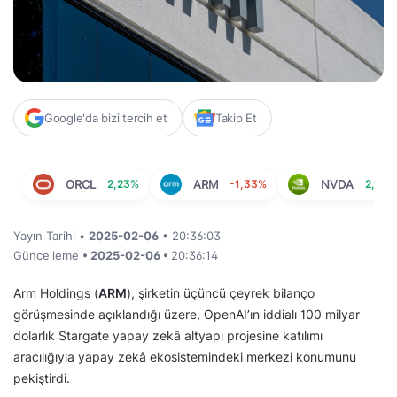
Google'da bizi tercih et
Takip Et
ORCL
2,23%
ARM
-1,33%
NVDA
2,19%
Yayın Tarihi •
2025-02-06
• 20:36:03
Güncelleme
• 2025-02-06 •
20:36:14
Arm Holdings (
ARM
), şirketin üçüncü çeyrek bilanço
görüşmesinde açıklandığı üzere, OpenAI’ın iddialı 100 milyar
dolarlık Stargate yapay zekâ altyapı projesine katılımı
aracılığıyla yapay zekâ ekosistemindeki merkezi konumunu
pekiştirdi.