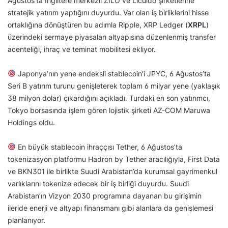
Ağustos’ta İngiltere merkezli ZILO ve Licuido şirketlerine
stratejik yatırım yaptığını duyurdu. Var olan iş birliklerini hisse
ortaklığına dönüştüren bu adımla Ripple, XRP Ledger (
XRPL
)
üzerindeki sermaye piyasaları altyapısına düzenlenmiş transfer
acenteliği, ihraç ve teminat mobilitesi ekliyor.
Japonya’nın yene endeksli stablecoin’i JPYC, 6 Ağustos’ta
Seri B yatırım turunu genişleterek toplam 6 milyar yene (yaklaşık
38 milyon dolar) çıkardığını açıkladı. Turdaki en son yatırımcı,
Tokyo borsasında işlem gören lojistik şirketi AZ-COM Maruwa
Holdings oldu.
En büyük stablecoin ihraççısı Tether, 6 Ağustos’ta
tokenizasyon platformu Hadron by Tether aracılığıyla, First Data
ve BKN301 ile birlikte Suudi Arabistan’da kurumsal gayrimenkul
varlıklarını tokenize edecek bir iş birliği duyurdu. Suudi
Arabistan’ın Vizyon 2030 programına dayanan bu girişimin
ileride enerji ve altyapı finansmanı gibi alanlara da genişlemesi
planlanıyor.