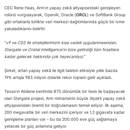
CEO Rene Haas, Arm’ın yapay zekâ altyapısındaki genişleyen
rolünü vurgulayarak, OpenAI, Oracle (
ORCL
) ve SoftBank Group
gibi ortaklarla birlikte veri merkezi dağıtımlarında güçlü bir ivme
yakaladıklarını belirtti:
“
v9 ve CSS ile stratejilerimizin kısa vadeli uygulanmasından,
Stargate ve Cristal intelligence’ın bize getirdiği tüm fırsatlara
kadar gelecek hakkında çok heyecanlıyız
.”
Şirket, artan yapay zekâ ile ilgili talebin etkisiyle yıllık bazda
19% artışla 983 milyon dolarlık rekor toplam gelir açıkladı.
Texas’ın Abilene kentinde 875 dönümlük bir tesis ile başlayacak
olan Stargate projesi, Arm mimarisinin büyük ölçekli yapay zekâ
altyapısındaki önemli bir doğrulamasını temsil ediyor. İlk aşama,
200 megavatlık bir veri merkezini içeriyor ve 1,2 gigavata kadar
genişleme planları var – bu da 200.000 eve güç sağlamaya
yetecek bir güç anlamına geliyor.