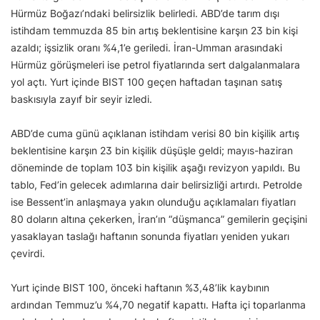
Hürmüz Boğazı’ndaki belirsizlik belirledi. ABD’de tarım dışı
istihdam temmuzda 85 bin artış beklentisine karşın 23 bin kişi
azaldı; işsizlik oranı %4,1’e geriledi. İran-Umman arasındaki
Hürmüz görüşmeleri ise petrol fiyatlarında sert dalgalanmalara
yol açtı. Yurt içinde BIST 100 geçen haftadan taşınan satış
baskısıyla zayıf bir seyir izledi.
ABD’de cuma günü açıklanan istihdam verisi 80 bin kişilik artış
beklentisine karşın 23 bin kişilik düşüşle geldi; mayıs-haziran
döneminde de toplam 103 bin kişilik aşağı revizyon yapıldı. Bu
tablo, Fed’in gelecek adımlarına dair belirsizliği artırdı. Petrolde
ise Bessent’in anlaşmaya yakın olunduğu açıklamaları fiyatları
80 doların altına çekerken, İran’ın “düşmanca” gemilerin geçişini
yasaklayan taslağı haftanın sonunda fiyatları yeniden yukarı
çevirdi.
Yurt içinde BIST 100, önceki haftanın %3,48’lik kaybının
ardından Temmuz’u %4,70 negatif kapattı. Hafta içi toparlanma