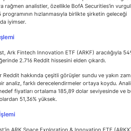
a rağmen analistler, özellikle BofA Securities’in vurgul
5 programının hızlanmasıyla birlikte şirketin geleceği
a iyimser.
İşlemi
st, Ark Fintech Innovation ETF (ARKF) aracılığıyla 54
ğerinde 2.716 Reddit hissesini elden çıkardı.
er Reddit hakkında çeşitli görüşler sundu ve yakın za
bir analiz, farklı derecelendirmeler ortaya koydu. Anali
 hedef fiyatları ortalama 185,89 dolar seviyesinde ve 
olardan 51,36% yüksek.
İşlemi
st’in ARK Space Exploration & Innovation ETF (ARKX