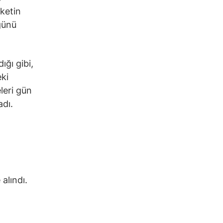
rketin
günü
ığı gibi,
eki
eleri gün
dı.
alındı.