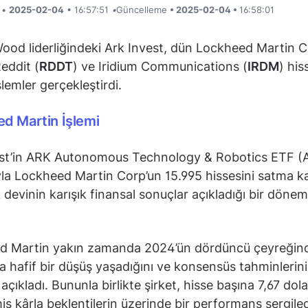
i •
2025-02-04
• 16:57:51
•
Güncelleme
• 2025-02-04 •
16:58:01
ood liderliğindeki Ark Invest, dün Lockheed Martin 
Reddit (
RDDT
) ve Iridium Communications (
IRDM
) his
şlemler gerçekleştirdi.
d Martin İşlemi
est’in ARK Autonomous Technology & Robotics ETF 
ıyla Lockheed Martin Corp’un 15.995 hissesini satma ka
k devinin karışık finansal sonuçlar açıkladığı bir döne
d Martin yakın zamanda 2024’ün dördüncü çeyreğin
da hafif bir düşüş yaşadığını ve konsensüs tahminlerini
 açıkladı. Bununla birlikte şirket, hisse başına 7,67 dola
miş kârla beklentilerin üzerinde bir performans sergiled