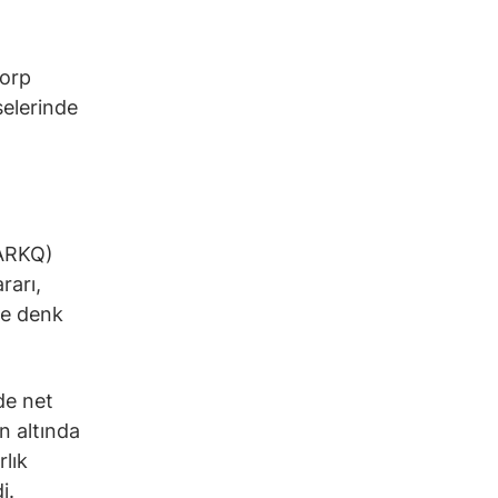
Corp
selerinde
(ARKQ)
rarı,
me denk
de net
n altında
rlık
i.