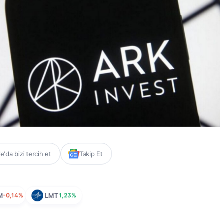
'da bizi tercih et
Takip Et
M
-0,14%
LMT
1,23%