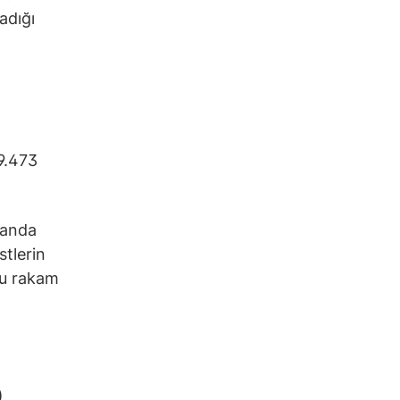
adığı
9.473
manda
stlerin
bu rakam
)