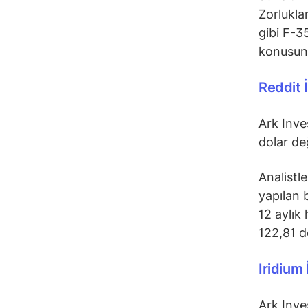
Zorluklar
gibi F-3
konusund
Reddit 
Ark Inve
dolar de
Analistl
yapılan 
12 aylık
122,81 d
Iridium 
Ark Inve