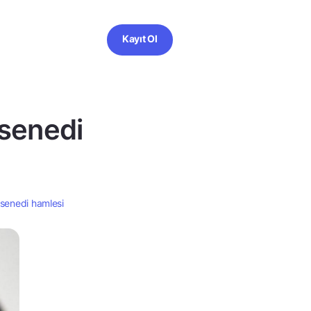
Kayıt Ol
 senedi
 senedi hamlesi