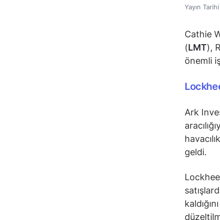
Yayın Tarih
Cathie W
(
LMT
), 
önemli i
Lockhee
Ark Inv
aracılığ
havacılı
geldi.
Lockhee
satışlar
kaldığını
düzeltil