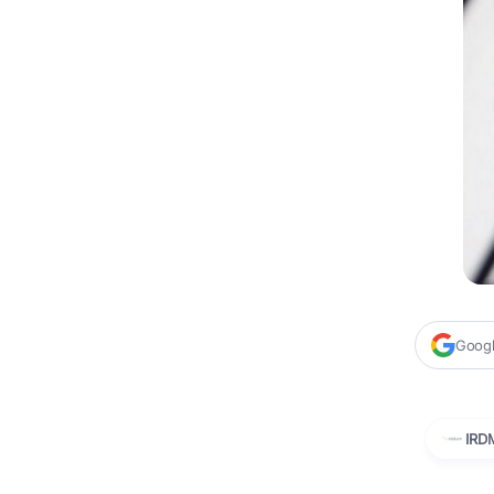
Google
IRD