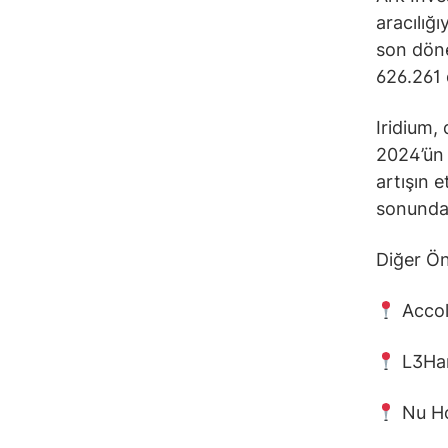
aracılığ
son döne
626.261 
Iridium, 
2024’ün 
artışın e
sonunda 
Diğer Ön
Accol
L3Har
Nu Ho