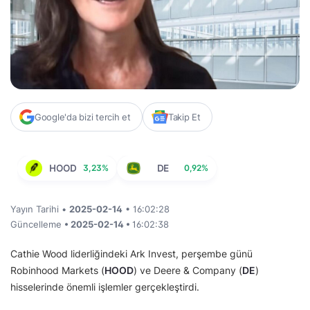
Google'da bizi tercih et
Takip Et
HOOD
3,23%
DE
0,92%
Yayın Tarihi •
2025-02-14
• 16:02:28
Güncelleme
• 2025-02-14 •
16:02:38
Cathie Wood liderliğindeki Ark Invest, perşembe günü
Robinhood Markets (
HOOD
) ve Deere & Company (
DE
)
hisselerinde önemli işlemler gerçekleştirdi.