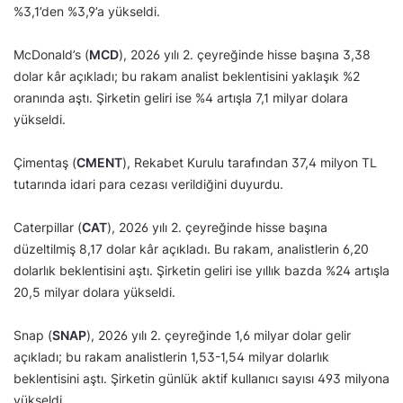
%3,1’den %3,9’a yükseldi.
McDonald’s (
MCD
), 2026 yılı 2. çeyreğinde hisse başına 3,38
dolar kâr açıkladı; bu rakam analist beklentisini yaklaşık %2
oranında aştı. Şirketin geliri ise %4 artışla 7,1 milyar dolara
yükseldi.
Çimentaş (
CMENT
), Rekabet Kurulu tarafından 37,4 milyon TL
tutarında idari para cezası verildiğini duyurdu.
Caterpillar (
CAT
), 2026 yılı 2. çeyreğinde hisse başına
düzeltilmiş 8,17 dolar kâr açıkladı. Bu rakam, analistlerin 6,20
dolarlık beklentisini aştı. Şirketin geliri ise yıllık bazda %24 artışla
20,5 milyar dolara yükseldi.
Snap (
SNAP
), 2026 yılı 2. çeyreğinde 1,6 milyar dolar gelir
açıkladı; bu rakam analistlerin 1,53-1,54 milyar dolarlık
beklentisini aştı. Şirketin günlük aktif kullanıcı sayısı 493 milyona
yükseldi.