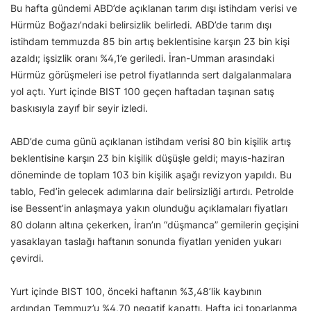
Bu hafta gündemi ABD’de açıklanan tarım dışı istihdam verisi ve
Hürmüz Boğazı’ndaki belirsizlik belirledi. ABD’de tarım dışı
istihdam temmuzda 85 bin artış beklentisine karşın 23 bin kişi
azaldı; işsizlik oranı %4,1’e geriledi. İran-Umman arasındaki
Hürmüz görüşmeleri ise petrol fiyatlarında sert dalgalanmalara
yol açtı. Yurt içinde BIST 100 geçen haftadan taşınan satış
baskısıyla zayıf bir seyir izledi.
ABD’de cuma günü açıklanan istihdam verisi 80 bin kişilik artış
beklentisine karşın 23 bin kişilik düşüşle geldi; mayıs-haziran
döneminde de toplam 103 bin kişilik aşağı revizyon yapıldı. Bu
tablo, Fed’in gelecek adımlarına dair belirsizliği artırdı. Petrolde
ise Bessent’in anlaşmaya yakın olunduğu açıklamaları fiyatları
80 doların altına çekerken, İran’ın “düşmanca” gemilerin geçişini
yasaklayan taslağı haftanın sonunda fiyatları yeniden yukarı
çevirdi.
Yurt içinde BIST 100, önceki haftanın %3,48’lik kaybının
ardından Temmuz’u %4,70 negatif kapattı. Hafta içi toparlanma