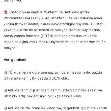
planlanıyor.
Kripto piyasa yapıcısı Wintermute, ABD’deki iştiraki
Wintermute USA LLC’yi 6 Ağustos’ta SEC’e ve FINRA’ya aracı
kurum (broker-dealer) olarak kaydettirdiğini duyurdu. Bu statü,
şirketin ABD’de hisse senedi ve opsiyon işlemleri yapmasına,
borsa yatırım fonlarına (ETF) likidite sağlamasına ve kendi
hesabına dijital varlık menkul kıymetlerini takas etmesine imkân
tanıyor.
Veri gündemi
TÜİK verilerine göre temmuz ayında enflasyon aylık bazda
%1,78 artarken, yıllık bazda %31,75 oldu.
ABD’de tarım dışı istihdam Temmuz’da 23 bin kişi azaldı ve
80 binlik artış beklentisinin oldukça altında kaldı.
ABD’de işsizlik oranı %4,2’den %4,1’e geriledi. İşgücüne katılım