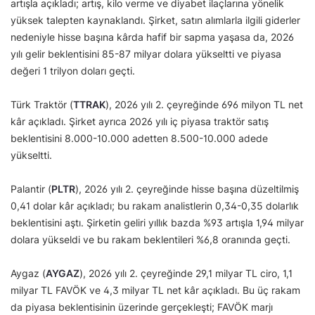
artışla açıkladı; artış, kilo verme ve diyabet ilaçlarına yönelik
yüksek talepten kaynaklandı. Şirket, satın alımlarla ilgili giderler
nedeniyle hisse başına kârda hafif bir sapma yaşasa da, 2026
yılı gelir beklentisini 85-87 milyar dolara yükseltti ve piyasa
değeri 1 trilyon doları geçti.
Türk Traktör (
TTRAK
), 2026 yılı 2. çeyreğinde 696 milyon TL net
kâr açıkladı. Şirket ayrıca 2026 yılı iç piyasa traktör satış
beklentisini 8.000-10.000 adetten 8.500-10.000 adede
yükseltti.
Palantir (
PLTR
), 2026 yılı 2. çeyreğinde hisse başına düzeltilmiş
0,41 dolar kâr açıkladı; bu rakam analistlerin 0,34-0,35 dolarlık
beklentisini aştı. Şirketin geliri yıllık bazda %93 artışla 1,94 milyar
dolara yükseldi ve bu rakam beklentileri %6,8 oranında geçti.
Aygaz (
AYGAZ
), 2026 yılı 2. çeyreğinde 29,1 milyar TL ciro, 1,1
milyar TL FAVÖK ve 4,3 milyar TL net kâr açıkladı. Bu üç rakam
da piyasa beklentisinin üzerinde gerçekleşti; FAVÖK marjı