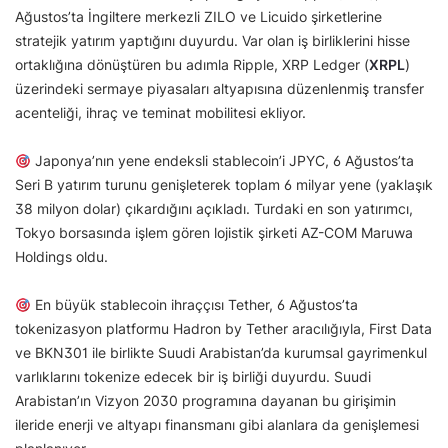
Ağustos’ta İngiltere merkezli ZILO ve Licuido şirketlerine
stratejik yatırım yaptığını duyurdu. Var olan iş birliklerini hisse
ortaklığına dönüştüren bu adımla Ripple, XRP Ledger (
XRPL
)
üzerindeki sermaye piyasaları altyapısına düzenlenmiş transfer
acenteliği, ihraç ve teminat mobilitesi ekliyor.
Japonya’nın yene endeksli stablecoin’i JPYC, 6 Ağustos’ta
Seri B yatırım turunu genişleterek toplam 6 milyar yene (yaklaşık
38 milyon dolar) çıkardığını açıkladı. Turdaki en son yatırımcı,
Tokyo borsasında işlem gören lojistik şirketi AZ-COM Maruwa
Holdings oldu.
En büyük stablecoin ihraççısı Tether, 6 Ağustos’ta
tokenizasyon platformu Hadron by Tether aracılığıyla, First Data
ve BKN301 ile birlikte Suudi Arabistan’da kurumsal gayrimenkul
varlıklarını tokenize edecek bir iş birliği duyurdu. Suudi
Arabistan’ın Vizyon 2030 programına dayanan bu girişimin
ileride enerji ve altyapı finansmanı gibi alanlara da genişlemesi