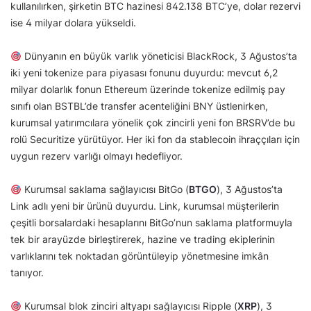
kullanılırken, şirketin BTC hazinesi 842.138 BTC’ye, dolar rezervi
ise 4 milyar dolara yükseldi.
Dünyanın en büyük varlık yöneticisi BlackRock, 3 Ağustos’ta
iki yeni tokenize para piyasası fonunu duyurdu: mevcut 6,2
milyar dolarlık fonun Ethereum üzerinde tokenize edilmiş pay
sınıfı olan BSTBL’de transfer acenteliğini BNY üstlenirken,
kurumsal yatırımcılara yönelik çok zincirli yeni fon BRSRV’de bu
rolü Securitize yürütüyor. Her iki fon da stablecoin ihraççıları için
uygun rezerv varlığı olmayı hedefliyor.
Kurumsal saklama sağlayıcısı BitGo (
BTGO
), 3 Ağustos’ta
Link adlı yeni bir ürünü duyurdu. Link, kurumsal müşterilerin
çeşitli borsalardaki hesaplarını BitGo’nun saklama platformuyla
tek bir arayüzde birleştirerek, hazine ve trading ekiplerinin
varlıklarını tek noktadan görüntüleyip yönetmesine imkân
tanıyor.
Kurumsal blok zinciri altyapı sağlayıcısı Ripple (
XRP
), 3