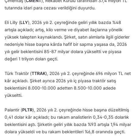
Çimentaş (
CMENT
), Rekabet Kurulu tarafından 37,4 milyon TL
tutarında idari para cezası verildiğini duyurdu.
Eli Lilly (
LLY
), 2026 yılı 2. çeyreğinde geliri yıllık bazda %48
artışla açıkladı; artış, kilo verme ve diyabet ilaçlarına yönelik
yüksek talepten kaynaklandı. Şirket, satın alımlarla ilgili giderler
nedeniyle hisse başına kârda hafif bir sapma yaşasa da, 2026
yılı gelir beklentisini 85-87 milyar dolara yükseltti ve piyasa
değeri 1 trilyon doları geçti.
Türk Traktör (
TTRAK
), 2026 yılı 2. çeyreğinde 696 milyon TL net
kâr açıkladı. Şirket ayrıca 2026 yılı iç piyasa traktör satış
beklentisini 8.000-10.000 adetten 8.500-10.000 adede
yükseltti.
Palantir (
PLTR
), 2026 yılı 2. çeyreğinde hisse başına düzeltilmiş
0,41 dolar kâr açıkladı; bu rakam analistlerin 0,34-0,35 dolarlık
beklentisini aştı. Şirketin geliri yıllık bazda %93 artışla 1,94 milyar
dolara yükseldi ve bu rakam beklentileri %6,8 oranında geçti.