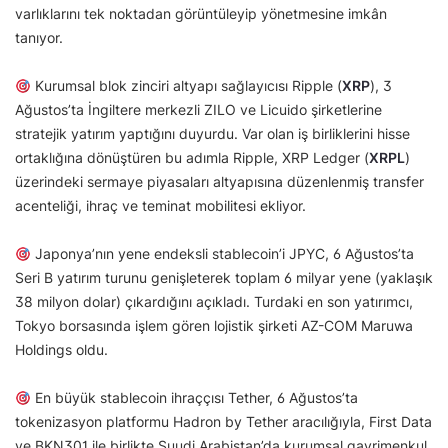
varlıklarını tek noktadan görüntüleyip yönetmesine imkân
tanıyor.
Kurumsal blok zinciri altyapı sağlayıcısı Ripple (
XRP
), 3
Ağustos’ta İngiltere merkezli ZILO ve Licuido şirketlerine
stratejik yatırım yaptığını duyurdu. Var olan iş birliklerini hisse
ortaklığına dönüştüren bu adımla Ripple, XRP Ledger (
XRPL
)
üzerindeki sermaye piyasaları altyapısına düzenlenmiş transfer
acenteliği, ihraç ve teminat mobilitesi ekliyor.
Japonya’nın yene endeksli stablecoin’i JPYC, 6 Ağustos’ta
Seri B yatırım turunu genişleterek toplam 6 milyar yene (yaklaşık
38 milyon dolar) çıkardığını açıkladı. Turdaki en son yatırımcı,
Tokyo borsasında işlem gören lojistik şirketi AZ-COM Maruwa
Holdings oldu.
En büyük stablecoin ihraççısı Tether, 6 Ağustos’ta
tokenizasyon platformu Hadron by Tether aracılığıyla, First Data
ve BKN301 ile birlikte Suudi Arabistan’da kurumsal gayrimenkul