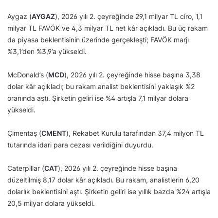
Aygaz (
AYGAZ
), 2026 yılı 2. çeyreğinde 29,1 milyar TL ciro, 1,1
milyar TL FAVÖK ve 4,3 milyar TL net kâr açıkladı. Bu üç rakam
da piyasa beklentisinin üzerinde gerçekleşti; FAVÖK marjı
%3,1’den %3,9’a yükseldi.
McDonald’s (
MCD
), 2026 yılı 2. çeyreğinde hisse başına 3,38
dolar kâr açıkladı; bu rakam analist beklentisini yaklaşık %2
oranında aştı. Şirketin geliri ise %4 artışla 7,1 milyar dolara
yükseldi.
Çimentaş (
CMENT
), Rekabet Kurulu tarafından 37,4 milyon TL
tutarında idari para cezası verildiğini duyurdu.
Caterpillar (
CAT
), 2026 yılı 2. çeyreğinde hisse başına
düzeltilmiş 8,17 dolar kâr açıkladı. Bu rakam, analistlerin 6,20
dolarlık beklentisini aştı. Şirketin geliri ise yıllık bazda %24 artışla
20,5 milyar dolara yükseldi.