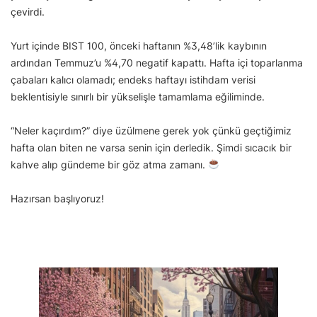
çevirdi.
Yurt içinde BIST 100, önceki haftanın %3,48’lik kaybının
ardından Temmuz’u %4,70 negatif kapattı. Hafta içi toparlanma
çabaları kalıcı olamadı; endeks haftayı istihdam verisi
beklentisiyle sınırlı bir yükselişle tamamlama eğiliminde.
“Neler kaçırdım?” diye üzülmene gerek yok çünkü geçtiğimiz
hafta olan biten ne varsa senin için derledik. Şimdi sıcacık bir
kahve alıp gündeme bir göz atma zamanı.
Hazırsan başlıyoruz!