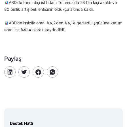
ABD’de tarım dışı istihdam Temmuz’da 23 bin kişi azaldı ve
80 binlik artış beklentisinin oldukça altında kaldı.
ABD’de işsizlik oranı %4,2’den %4,1’e geriledi. İşgücüne katılım
oranı ise %61,4 olarak kaydedildi.
Paylaş
Destek Hattı