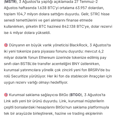
(
MSTR
), 3 Ağustos’ta yaptığı açıklamada 27 Temmuz-2
Ağustos haftasında 1.638 BTC’yi ortalama 63.957 dolardan,
toplam 104,7 milyon dolara sattığını duyurdu. Gelir, STRC hisse
senedi temettülerini ve geri alımlarını finanse etmede
kullanılırken, şirketin BTC hazinesi 842.138 BTC’ye, dolar rezervi
ise 4 milyar dolara yükseldi.
Dünyanın en büyük varlık yöneticisi BlackRock, 3 Ağustos’ta
iki yeni tokenize para piyasası fonunu duyurdu: mevcut 6,2
milyar dolarlık fonun Ethereum üzerinde tokenize edilmiş pay
sınıfı olan BSTBL’de transfer acenteliğini BNY üstlenirken,
kurumsal yatırımcılara yönelik çok zincirli yeni fon BRSRV’de bu
rolü Securitize yürütüyor. Her iki fon da stablecoin ihraççıları için
uygun rezerv varlığı olmayı hedefliyor.
Kurumsal saklama sağlayıcısı BitGo (
BTGO
), 3 Ağustos’ta
Link adlı yeni bir ürünü duyurdu. Link, kurumsal müşterilerin
çeşitli borsalardaki hesaplarını BitGo’nun saklama platformuyla
tek bir arayüzde birleştirerek, hazine ve trading ekiplerinin