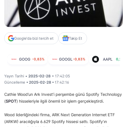
Google'da bizi tercih et
Takip Et
GOOG
-0,83%
GOOGL
-0,83%
AAPL
0,26%
Yayın Tarihi •
2025-02-28
• 17:42:05
Güncelleme
• 2025-02-28 •
17:42:16
Cathie Wood’un Ark Invest’i perşembe günü Spotify Technology
(
SPOT
) hisseleriyle ilgili önemli bir işlem gerçekleştirdi.
Wood liderliğindeki firma, ARK Next Generation Internet ETF
(ARKW) aracılığıyla 6.629 Spotify hissesi sattı. Spotify’ın