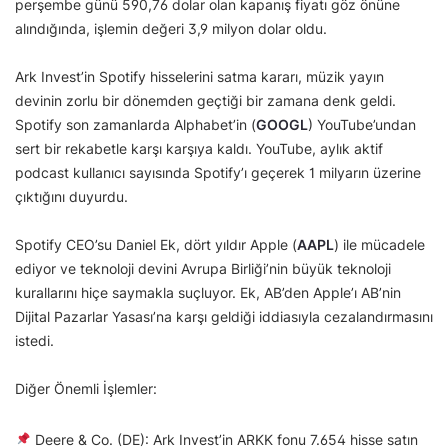
perşembe günü 590,76 dolar olan kapanış fiyatı göz önüne
alındığında, işlemin değeri 3,9 milyon dolar oldu.
Ark Invest’in Spotify hisselerini satma kararı, müzik yayın
devinin zorlu bir dönemden geçtiği bir zamana denk geldi.
Spotify son zamanlarda Alphabet’in (
GOOGL
) YouTube’undan
sert bir rekabetle karşı karşıya kaldı. YouTube, aylık aktif
podcast kullanıcı sayısında Spotify’ı geçerek 1 milyarın üzerine
çıktığını duyurdu.
Spotify CEO’su Daniel Ek, dört yıldır Apple (
AAPL
) ile mücadele
ediyor ve teknoloji devini Avrupa Birliği’nin büyük teknoloji
kurallarını hiçe saymakla suçluyor. Ek, AB’den Apple’ı AB’nin
Dijital Pazarlar Yasası’na karşı geldiği iddiasıyla cezalandırmasını
istedi.
Diğer Önemli İşlemler:
Deere & Co. (DE): Ark Invest’in ARKK fonu 7.654 hisse satın