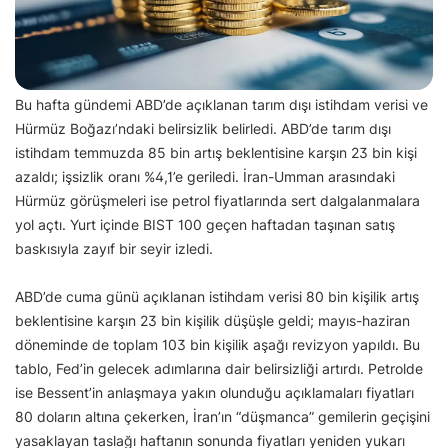
Bu hafta gündemi ABD’de açıklanan tarım dışı istihdam verisi ve
Hürmüz Boğazı’ndaki belirsizlik belirledi. ABD’de tarım dışı
istihdam temmuzda 85 bin artış beklentisine karşın 23 bin kişi
azaldı; işsizlik oranı %4,1’e geriledi. İran-Umman arasındaki
Hürmüz görüşmeleri ise petrol fiyatlarında sert dalgalanmalara
yol açtı. Yurt içinde BIST 100 geçen haftadan taşınan satış
baskısıyla zayıf bir seyir izledi.
ABD’de cuma günü açıklanan istihdam verisi 80 bin kişilik artış
beklentisine karşın 23 bin kişilik düşüşle geldi; mayıs-haziran
döneminde de toplam 103 bin kişilik aşağı revizyon yapıldı. Bu
tablo, Fed’in gelecek adımlarına dair belirsizliği artırdı. Petrolde
ise Bessent’in anlaşmaya yakın olunduğu açıklamaları fiyatları
80 doların altına çekerken, İran’ın “düşmanca” gemilerin geçişini
yasaklayan taslağı haftanın sonunda fiyatları yeniden yukarı