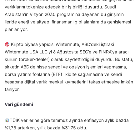
varlıklarını tokenize edecek bir iş birliği duyurdu. Suudi
Arabistan’ın Vizyon 2030 programına dayanan bu girişimin
ileride enerji ve altyapı finansmanı gibi alanlara da genişlemesi
planlanıyor.
Kripto piyasa yapıcısı Wintermute, ABD’deki iştiraki
Wintermute USA LLC’yi 6 Ağustos’ta SEC’e ve FINRA’ya aracı
kurum (broker-dealer) olarak kaydettirdiğini duyurdu. Bu statü,
şirketin ABD’de hisse senedi ve opsiyon işlemleri yapmasına,
borsa yatırım fonlarına (ETF) likidite sağlamasına ve kendi
hesabına dijital varlık menkul kıymetlerini takas etmesine imkân
tanıyor.
Veri gündemi
TÜİK verilerine göre temmuz ayında enflasyon aylık bazda
%1,78 artarken, yıllık bazda %31,75 oldu.