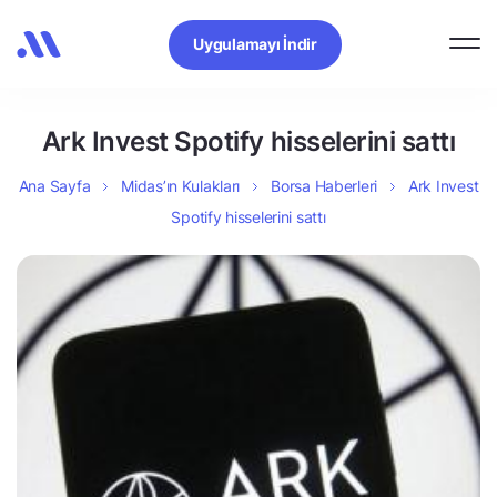
Uygulamayı İndir
Ark Invest Spotify hisselerini sattı
Ana Sayfa
Midas’ın Kulakları
Borsa Haberleri
Ark Invest
Spotify hisselerini sattı