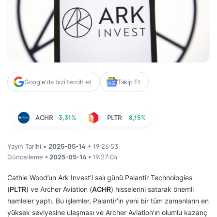
Google'da bizi tercih et
Takip Et
ACHR
3,31%
PLTR
8,15%
Yayın Tarihi •
2025-05-14
• 19:26:53
Güncelleme
• 2025-05-14 •
19:27:04
Cathie Wood’un Ark Invest’i salı günü Palantir Technologies
(
PLTR
) ve Archer Aviation (
ACHR
) hisselerini satarak önemli
hamleler yaptı. Bu işlemler, Palantir’in yeni bir tüm zamanların en
yüksek seviyesine ulaşması ve Archer Aviation’ın olumlu kazanç