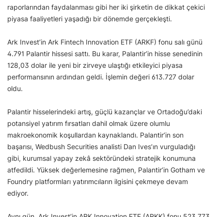
raporlarından faydalanması gibi her iki şirketin de dikkat çekici
piyasa faaliyetleri yaşadığı bir dönemde gerçekleşti.
Ark Invest’in Ark Fintech Innovation ETF (ARKF) fonu salı günü
4.791 Palantir hissesi sattı. Bu karar, Palantir’in hisse senedinin
128,03 dolar ile yeni bir zirveye ulaştığı etkileyici piyasa
performansının ardından geldi. İşlemin değeri 613.727 dolar
oldu.
Palantir hisselerindeki artış, güçlü kazançlar ve Ortadoğu’daki
potansiyel yatırım fırsatları dahil olmak üzere olumlu
makroekonomik koşullardan kaynaklandı. Palantir’in son
başarısı, Wedbush Securities analisti Dan Ives’ın vurguladığı
gibi, kurumsal yapay zekâ sektöründeki stratejik konumuna
atfedildi. Yüksek değerlemesine rağmen, Palantir’in Gotham ve
Foundry platformları yatırımcıların ilgisini çekmeye devam
ediyor.
Aynı gün, Ark Invest’in ARK Innovation ETF (ARKK) fonu 523.773