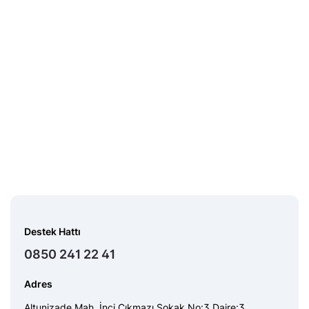
Destek Hattı
0850 241 22 41
Adres
Altunizade Mah. İnci Çıkmazı Sokak No:3 Daire:3