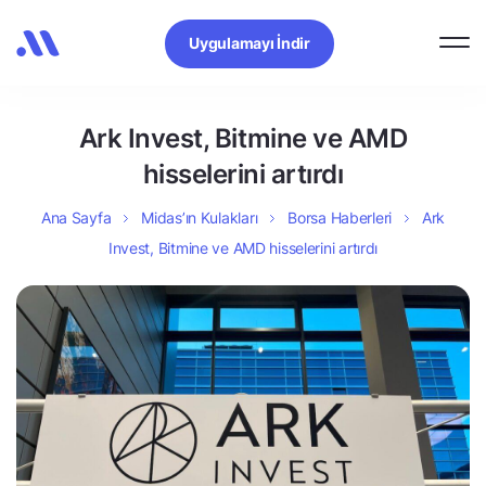
Uygulamayı İndir
Ark Invest, Bitmine ve AMD
hisselerini artırdı
Ana Sayfa
Midas’ın Kulakları
Borsa Haberleri
Ark
Invest, Bitmine ve AMD hisselerini artırdı