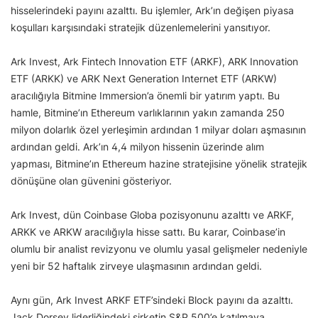
hisselerindeki payını azalttı. Bu işlemler, Ark’ın değişen piyasa
koşulları karşısındaki stratejik düzenlemelerini yansıtıyor.
Ark Invest, Ark Fintech Innovation ETF (ARKF), ARK Innovation
ETF (ARKK) ve ARK Next Generation Internet ETF (ARKW)
aracılığıyla Bitmine Immersion’a önemli bir yatırım yaptı. Bu
hamle, Bitmine’ın Ethereum varlıklarının yakın zamanda 250
milyon dolarlık özel yerleşimin ardından 1 milyar doları aşmasının
ardından geldi. Ark’ın 4,4 milyon hissenin üzerinde alım
yapması, Bitmine’ın Ethereum hazine stratejisine yönelik stratejik
dönüşüne olan güvenini gösteriyor.
Ark Invest, dün Coinbase Globa pozisyonunu azalttı ve ARKF,
ARKK ve ARKW aracılığıyla hisse sattı. Bu karar, Coinbase’in
olumlu bir analist revizyonu ve olumlu yasal gelişmeler nedeniyle
yeni bir 52 haftalık zirveye ulaşmasının ardından geldi.
Aynı gün, Ark Invest ARKF ETF’sindeki Block payını da azalttı.
Jack Dorsey liderliğindeki şirketin S&P 500’e katılmaya