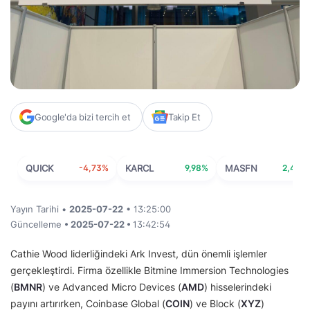
Google'da bizi tercih et
Takip Et
QUICK
-4,73%
KARCL
9,98%
MASFN
2,44%
Yayın Tarihi •
2025-07-22
• 13:25:00
Güncelleme
• 2025-07-22 •
13:42:54
Cathie Wood liderliğindeki Ark Invest, dün önemli işlemler
gerçekleştirdi. Firma özellikle Bitmine Immersion Technologies
(
BMNR
) ve Advanced Micro Devices (
AMD
) hisselerindeki
payını artırırken, Coinbase Global (
COIN
) ve Block (
XYZ
)