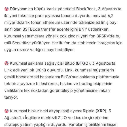
Dünyanın en büyük varlık yöneticisi BlackRock, 3 Ağustos’ta
iki yeni tokenize para piyasası fonunu duyurdu: mevcut 6,2
milyar dolarlık fonun Ethereum üzerinde tokenize edilmiş pay
sınıfı olan BSTBL’de transfer acenteliğini BNY üstlenirken,
kurumsal yatırımcılara yönelik çok zincirli yeni fon BRSRV’de bu
rolü Securitize yürütüyor. Her iki fon da stablecoin ihraççıları için
uygun rezerv varlığı olmayı hedefliyor.
Kurumsal saklama sağlayıcısı BitGo (
BTGO
), 3 Ağustos’ta
Link adlı yeni bir ürünü duyurdu. Link, kurumsal müşterilerin
çeşitli borsalardaki hesaplarını BitGo’nun saklama platformuyla
tek bir arayüzde birleştirerek, hazine ve trading ekiplerinin
varlıklarını tek noktadan görüntüleyip yönetmesine imkân
tanıyor.
Kurumsal blok zinciri altyapı sağlayıcısı Ripple (
XRP
), 3
Ağustos’ta İngiltere merkezli ZILO ve Licuido şirketlerine
stratejik yatırım yaptığını duyurdu. Var olan iş birliklerini hisse