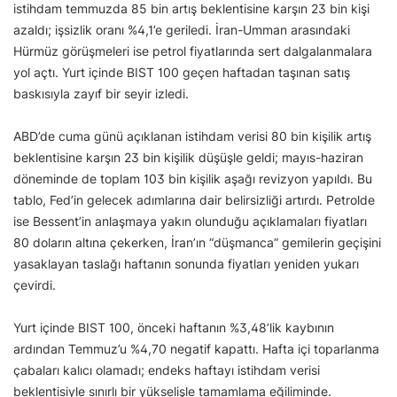
istihdam temmuzda 85 bin artış beklentisine karşın 23 bin kişi
azaldı; işsizlik oranı %4,1’e geriledi. İran-Umman arasındaki
Hürmüz görüşmeleri ise petrol fiyatlarında sert dalgalanmalara
yol açtı. Yurt içinde BIST 100 geçen haftadan taşınan satış
baskısıyla zayıf bir seyir izledi.
ABD’de cuma günü açıklanan istihdam verisi 80 bin kişilik artış
beklentisine karşın 23 bin kişilik düşüşle geldi; mayıs-haziran
döneminde de toplam 103 bin kişilik aşağı revizyon yapıldı. Bu
tablo, Fed’in gelecek adımlarına dair belirsizliği artırdı. Petrolde
ise Bessent’in anlaşmaya yakın olunduğu açıklamaları fiyatları
80 doların altına çekerken, İran’ın “düşmanca” gemilerin geçişini
yasaklayan taslağı haftanın sonunda fiyatları yeniden yukarı
çevirdi.
Yurt içinde BIST 100, önceki haftanın %3,48’lik kaybının
ardından Temmuz’u %4,70 negatif kapattı. Hafta içi toparlanma
çabaları kalıcı olamadı; endeks haftayı istihdam verisi
beklentisiyle sınırlı bir yükselişle tamamlama eğiliminde.