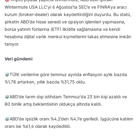
Wintermute USA LLC’yi 6 Ağustos’ta SEC’e ve FINRA’ya aracı
kurum (broker-dealer) olarak kaydettirdiğini duyurdu. Bu statü,
şirketin ABD’de hisse senedi ve opsiyon işlemleri yapmasına,
borsa yatırım fonlarına (ETF) likidite sağlamasına ve kendi
hesabına dijital varlık menkul kıymetlerini takas etmesine imkân
tanıyor.
Veri gündemi
TÜİK verilerine göre temmuz ayında enflasyon aylık bazda
%1,78 artarken, yıllık bazda %31,75 oldu.
ABD’de tarım dışı istihdam Temmuz’da 23 bin kişi azaldı ve
80 binlik artış beklentisinin oldukça altında kaldı.
ABD’de işsizlik oranı %4,2’den %4,1’e geriledi. İşgücüne katılım
oranı ise %61,4 olarak kaydedildi.