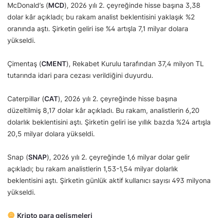
McDonald’s (
MCD
), 2026 yılı 2. çeyreğinde hisse başına 3,38
dolar kâr açıkladı; bu rakam analist beklentisini yaklaşık %2
oranında aştı. Şirketin geliri ise %4 artışla 7,1 milyar dolara
yükseldi.
Çimentaş (
CMENT
), Rekabet Kurulu tarafından 37,4 milyon TL
tutarında idari para cezası verildiğini duyurdu.
Caterpillar (
CAT
), 2026 yılı 2. çeyreğinde hisse başına
düzeltilmiş 8,17 dolar kâr açıkladı. Bu rakam, analistlerin 6,20
dolarlık beklentisini aştı. Şirketin geliri ise yıllık bazda %24 artışla
20,5 milyar dolara yükseldi.
Snap (
SNAP
), 2026 yılı 2. çeyreğinde 1,6 milyar dolar gelir
açıkladı; bu rakam analistlerin 1,53-1,54 milyar dolarlık
beklentisini aştı. Şirketin günlük aktif kullanıcı sayısı 493 milyona
yükseldi.
Kripto para gelişmeleri