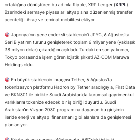
ortaklığına dönüştüren bu adımla Ripple, XRP Ledger (
XRPL
)
üzerindeki sermaye piyasaları altyapısına düzenlenmiş transfer
acenteliği, ihraç ve teminat mobilitesi ekliyor.
Japonya’nın yene endeksli stablecoin’i JPYC, 6 Ağustos’ta
Seri B yatırım turunu genişleterek toplam 6 milyar yene (yaklaşık
38 milyon dolar) çıkardığını açıkladı. Turdaki en son yatırımcı,
Tokyo borsasında işlem gören lojistik şirketi AZ-COM Maruwa
Holdings oldu.
En büyük stablecoin ihraççısı Tether, 6 Ağustos’ta
tokenizasyon platformu Hadron by Tether aracılığıyla, First Data
ve BKN301 ile birlikte Suudi Arabistan’da kurumsal gayrimenkul
varlıklarını tokenize edecek bir iş birliği duyurdu. Suudi
Arabistan’ın Vizyon 2030 programına dayanan bu girişimin
ileride enerji ve altyapı finansmanı gibi alanlara da genişlemesi
planlanıyor.
Kripto piyasa yapıcısı Wintermute, ABD’deki iştiraki