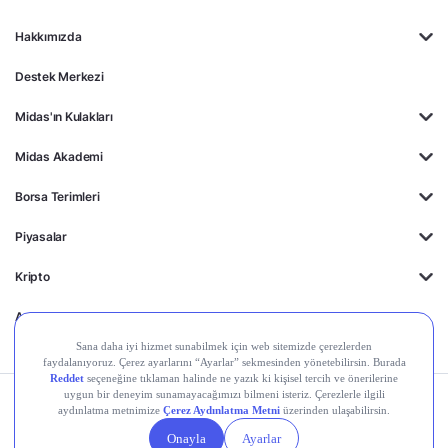
Hakkımızda
Destek Merkezi
Midas'ın Kulakları
Midas Akademi
Borsa Terimleri
Piyasalar
Kripto
Ayrıcalıklar
Kişisel Verilerin
Gizlilik
Yasal
Çerez
Korunması
Politikası
Duyurular
Ayarları