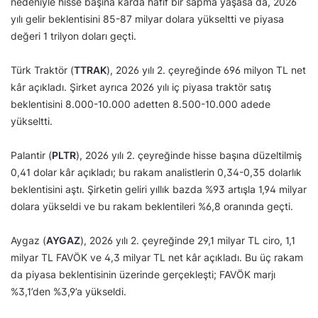
nedeniyle hisse başına kârda hafif bir sapma yaşasa da, 2026
yılı gelir beklentisini 85-87 milyar dolara yükseltti ve piyasa
değeri 1 trilyon doları geçti.
Türk Traktör (
TTRAK
), 2026 yılı 2. çeyreğinde 696 milyon TL net
kâr açıkladı. Şirket ayrıca 2026 yılı iç piyasa traktör satış
beklentisini 8.000-10.000 adetten 8.500-10.000 adede
yükseltti.
Palantir (
PLTR
), 2026 yılı 2. çeyreğinde hisse başına düzeltilmiş
0,41 dolar kâr açıkladı; bu rakam analistlerin 0,34-0,35 dolarlık
beklentisini aştı. Şirketin geliri yıllık bazda %93 artışla 1,94 milyar
dolara yükseldi ve bu rakam beklentileri %6,8 oranında geçti.
Aygaz (
AYGAZ
), 2026 yılı 2. çeyreğinde 29,1 milyar TL ciro, 1,1
milyar TL FAVÖK ve 4,3 milyar TL net kâr açıkladı. Bu üç rakam
da piyasa beklentisinin üzerinde gerçekleşti; FAVÖK marjı
%3,1’den %3,9’a yükseldi.