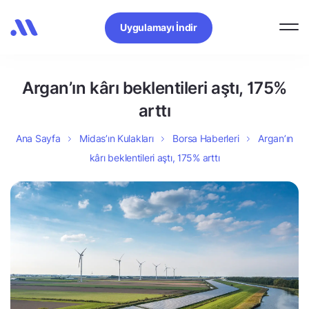
Uygulamayı İndir
Argan’ın kârı beklentileri aştı, 175%
arttı
Ana Sayfa
Midas’ın Kulakları
Borsa Haberleri
Argan’ın
kârı beklentileri aştı, 175% arttı